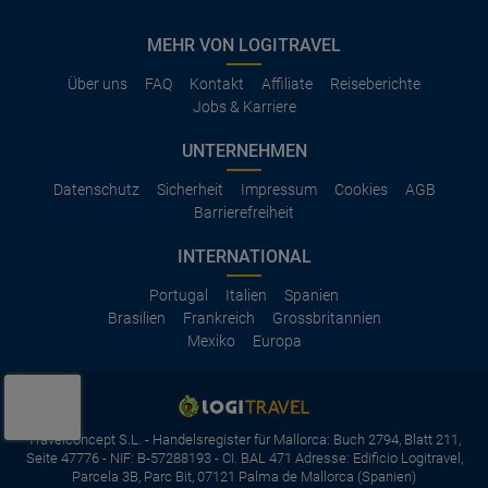
MEHR VON LOGITRAVEL
Über uns
FAQ
Kontakt
Affiliate
Reiseberichte
Jobs & Karriere
UNTERNEHMEN
Datenschutz
Sicherheit
Impressum
Cookies
AGB
Barrierefreiheit
INTERNATIONAL
Portugal
Italien
Spanien
Brasilien
Frankreich
Grossbritannien
Mexiko
Europa
Travelconcept S.L. - Handelsregister für Mallorca: Buch 2794, Blatt 211,
Seite 47776 - NIF: B-57288193 - CI. BAL 471 Adresse: Edificio Logitravel,
Parcela 3B, Parc Bit, 07121 Palma de Mallorca (Spanien)