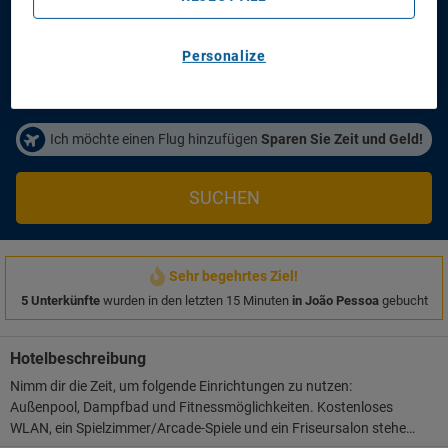
Anreisetag
Abreisetag
21/08/2026
23/08/2026
Personalize
Personen/Zimmer
1
Zimmer
,
2
Erwachsene
Ich möchte einen Flug hinzufügen
Sparen Sie Zeit und Geld!
SUCHEN
Sehr begehrtes Ziel!
5 Unterkünfte
wurden in den letzten 15 Minuten
in João Pessoa
gebucht
Hotelbeschreibung
Nimm dir die Zeit, um folgende Einrichtungen zu nutzen:
Außenpool, Dampfbad und Fitnessmöglichkeiten. Kostenloses
WLAN, ein Spielzimmer/Arcade-Spiele und ein Friseursalon stehen