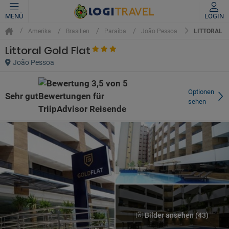
MENÜ
LOGIN
LITTORAL G
Amerika
Brasilien
Paraíba
João Pessoa
Littoral Gold Flat
João Pessoa
Optionen
Sehr gut
sehen
Bilder ansehen (43)