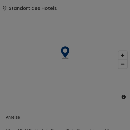
ebenfalls zur Verfügung.. Zum Angebot gehören eine rund um die
Uhr besetzte Rezeption, eine Gepäckaufbewahrung und ein
Standort des Hotels
Tresorfach an der Rezeption..
Anreise