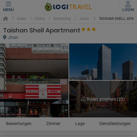
MENÜ
LOGIN
TAISHAN SHELL APA
Asien
China
Shandong
Jinan
Taishan Shell Apartment
Jinan
Bilder ansehen (22)
Bewertungen
Zimmer
Lage
Dienstleistungen