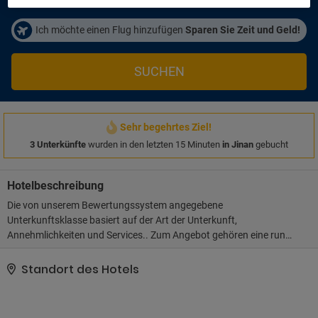
Ich möchte einen Flug hinzufügen
Sparen Sie Zeit und Geld!
SUCHEN
Sehr begehrtes Ziel!
3 Unterkünfte
wurden in den letzten 15 Minuten
in Jinan
gebucht
Hotelbeschreibung
Die von unserem Bewertungssystem angegebene
Unterkunftsklasse basiert auf der Art der Unterkunft,
Annehmlichkeiten und Services.. Zum Angebot gehören eine rund
um die Uhr besetzte Rezeption, eine Gepäckaufbewahrung und
eine Wäscherei. Vor Ort gibt es Folgendes: Parken ohne Service
Standort des Hotels
(kostenpflichtig)..