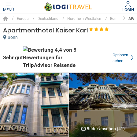
MENÜ
LOGIN
APA
Europa
Deutschland
Nordrhein Westfalen
Bonn
Apartmenthotel Kaiser Karl
Bonn
Optionen
Sehr gut
sehen
Bilder ansehen (41)