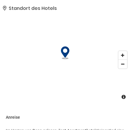
bietet, gehören zudem kostenloses WLAN, ein Concierge-Service
und Babysitting (gegen Gebühr).. Zum Angebot gehören ein
Standort des Hotels
kostenloser Internetzugang per Kabel, ein Express-Check-out und
kostenlose Zeitungen in der Lobby. Du kannst von dem
kostenpflichtigen Flughafentransfer profitieren und findest vor
Ort außerdem Folgendes vor: Parken ohne Service
(kostenpflichtig)..
Anreise