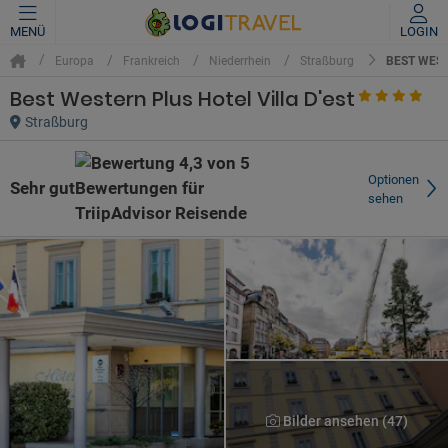
MENÜ
LOGIN
BEST WEST
Europa
Frankreich
Niederrhein
Straßburg
Best Western Plus Hotel Villa D'est
Straßburg
Optionen
Sehr gut
sehen
Bilder ansehen (47)