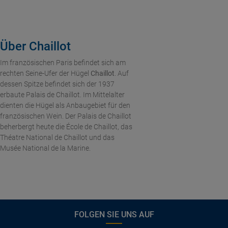
Über Chaillot
Im französischen Paris befindet sich am
rechten Seine-Ufer der Hügel
Chaillot
. Auf
dessen Spitze befindet sich der 1937
erbaute Palais de Chaillot. Im Mittelalter
dienten die Hügel als Anbaugebiet für den
französischen Wein. Der Palais de Chaillot
beherbergt heute die École de Chaillot, das
Théatre National de Chaillot und das
Musée National de la Marine.
FOLGEN SIE UNS AUF