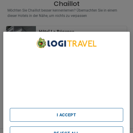
Chaillot
Möchten Sie Chaillot besser kennenlernen? Übernachten Sie in einem
dieser Hotels in der Nähe, um nichts zu verpassen
Hôtel La Régence
Puteaux
Sehr gut
8,6
We Care About Your Privacy
ab
324
€
We and our partners process data to provide:
durchschnittspreis pro nacht
Use precise geolocation data. Actively scan device
characteristics for identification. Store and/or access
information on a device. Personalised advertising and
content, advertising and content measurement, audience
research and services development.
Weitere Hotels anzeigen
List of Partners (vendors)
I ACCEPT