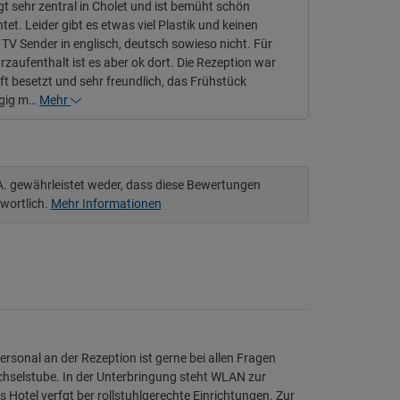
egt sehr zentral in Cholet und ist bemüht schön
htet. Leider gibt es etwas viel Plastik und keinen
 TV Sender in englisch, deutsch sowieso nicht. Für
rzaufenthalt ist es aber ok dort. Die Rezeption war
t besetzt und sehr freundlich, das Frühstück
gig m…
Mehr
.A. gewährleistet weder, dass diese Bewertungen
twortlich.
Mehr Informationen
rsonal an der Rezeption ist gerne bei allen Fragen
chselstube. In der Unterbringung steht WLAN zur
Hotel verfgt ber rollstuhlgerechte Einrichtungen. Zur