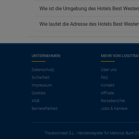
Wie ist die Umgebung des Hotels Best Wester
Wie lautet die Adresse des Hotels Best Weste
UNTERNEHMEN
MEHR VON LOGITRA
×
Benötigen Sie einen
Datenschutz
Über uns
Sicherheit
FAQ
Flug?
Impressum
Kontakt
Angebote für Flug + Hotel ansehen.
Cookies
Affiliate
Sparen Sie mehr als 25 % bei Ihrem
AGB
Reiseberichte
Urlaub.
Barrierefreiheit
Jobs & Karriere
Travelconcept S.L. - Handelsregister für Mallorca: Buch 2