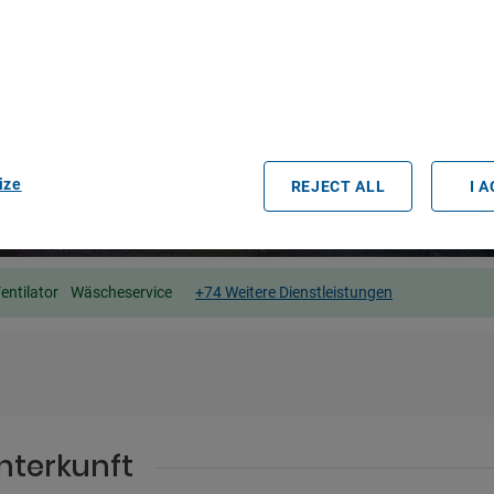
r partners process data to provide:
e geolocation data. Actively scan device characteristics for identification
ess information on a device. Personalised advertising and content, adve
easurement, audience research and services development.
rtners (vendors)
ize
REJECT ALL
I 
entilator
Wäscheservice
+74 Weitere Dienstleistungen
nterkunft