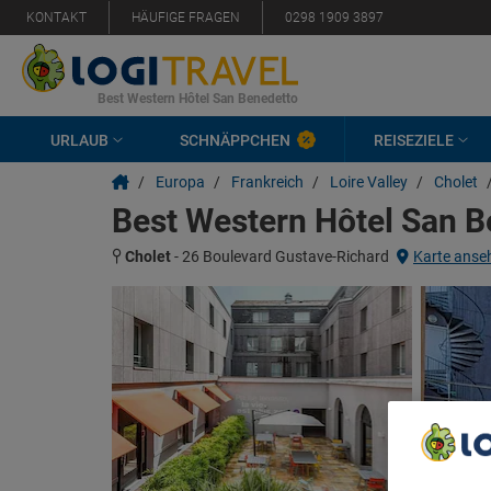
KONTAKT
HÄUFIGE FRAGEN
0298 1909 3897
Best Western Hôtel San Benedetto
URLAUB
SCHNÄPPCHEN
REISEZIELE
/
Europa
/
Frankreich
/
Loire Valley
/
Cholet
Best Western Hôtel San B
Cholet
-
26 Boulevard Gustave-Richard
Karte anse
We Care A