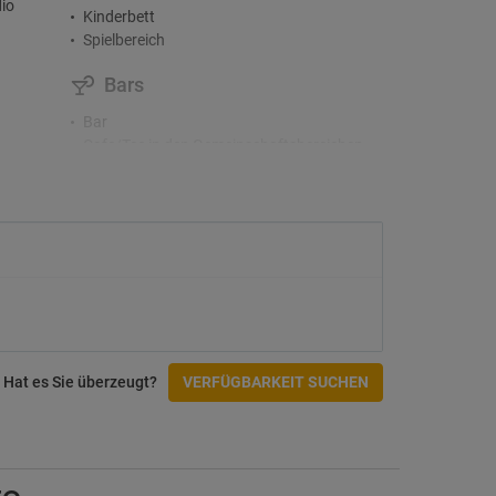
io
Kinderbett
Spielbereich
Bars
Bar
Cafe/Tee in den Gemeinschaftsbereichen
Cafeteria
er
Snackbar
Restaurants
Räumlichkeiten für
Veranstaltungen/Bankette
Fitnesscenter und SPA
Fitnessstudio
Hat es Sie überzeugt?
VERFÜGBARKEIT SUCHEN
tungen
Zugänglichkeit
Einrichtungen für Behinderte
Zimmer verfügbar