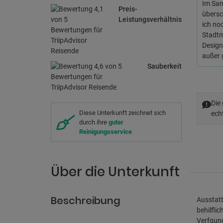
Im San
Preis-
übersc
Leistungsverhältnis
ich no
Stadtm
Design
außer 
Sauberkeit
Die
Diese Unterkunft zeichnet sich
ech
durch ihre
guter
Reinigungsservice
Über die Unterkunft
Beschreibung
Ausstatt
behilfli
Verfgung