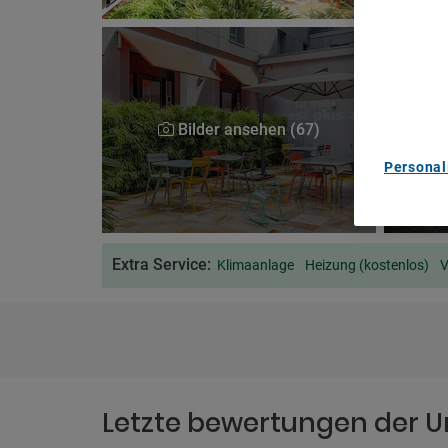
We and ou
Use precis
and/or acc
content m
List of Pa
Bilder ansehen (67)
Personal
Extra Service:
Klimaanlage
Heizung (kostenlos)
V
Letzte bewertungen der U