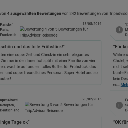
 von
4 ausgewählten Bewertungen
von 242 Bewertungen von Tripadviso
13/05/2016
Parisleif
1
1
Paris,
M
Frankreich
D
 schön und das tolle Frühstück!”
“Für kü
tten eine super Zeit und Check-in ein sehr elegantes
Während 
 Zimmer in den Innenhof spät mit einer Familie von vier
Cholet, 
en. wachte auf und ein tolles Buffet für Frühstück, das
nicht se
eben und super freundliches Personal. Super Hotel und so
bunte F
auber!
kein Des
es…
Me
20/02/2015
open4travel
F
F
Kempten,
S
Deutschland
D
einige Tage ok”
“OK für