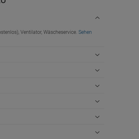
to
Check-In/Checkout
stenlos), Ventilator, Wäscheservice.
Sehen