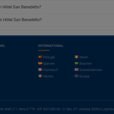
n Hôtel San Benedetto?
rn Hôtel San Benedetto?
VEL
INTERNATIONAL
Portugal
Italien
Spanien
Brasilien
Frankreich
Grossbritannien
Mexiko
Europa
794, Blatt 211, Seite 47776 - NIF: B-57288193 - CI. BAL 471
Adresse: Edificio Logitrav