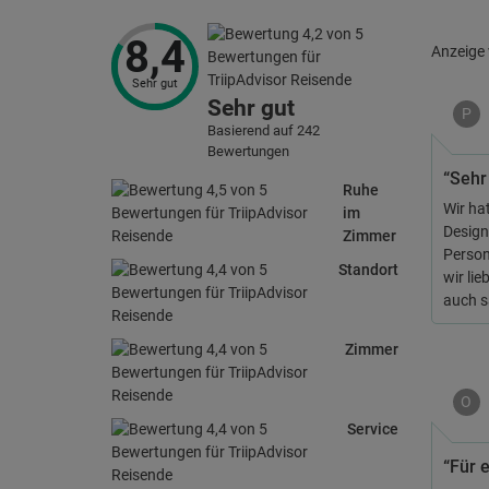
8,4
Anzeige
Sehr gut
Sehr gut
P
Basierend auf 242
Bewertungen
“Sehr
Ruhe
Wir ha
im
Design
Zimmer
Person
Standort
wir li
auch s
Zimmer
O
Service
“Für 