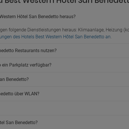
zu Best Western Hôtel San Benedet
atz
Solarium
atz im Innenbereich
Terrasse
 Western Hôtel San Benedetto heraus?
Ventilator
ustiere
Weckdienst
gen folgende Dienstleistungen heraus: Klimaanlage, Heizung (ko
Zeitungen
ere erlaubt
Zimmerservice
istungen des Hotels Best Western Hôtel San Benedetto an
.
ucher
Öffentliches Bad
nedetto Restaurants nutzen?
rbereich
melder
o ein Parkplatz verfügbar?
San Benedetto?
enedetto über WLAN?
tel San Benedetto?