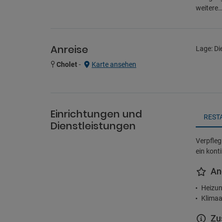
weitere
Anreise
Lage: Di
Cholet
-
Karte ansehen
Einrichtungen und
REST
Dienstleistungen
Verpfleg
ein kont
An
Heizun
Klimaa
Zu