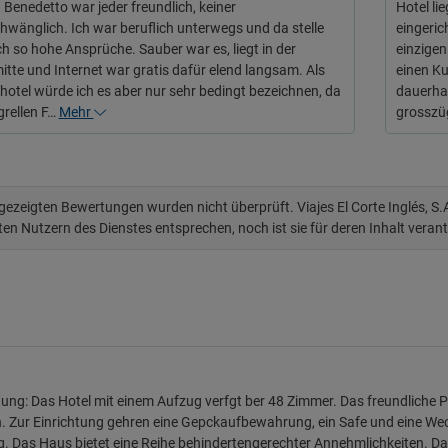
 Benedetto war jeder freundlich, keiner
Hotel li
hwänglich. Ich war beruflich unterwegs und da stelle
eingeric
ch so hohe Ansprüche. Sauber war es, liegt in der
einzigen
itte und Internet war gratis dafür elend langsam. Als
einen Ku
hotel würde ich es aber nur sehr bedingt bezeichnen, da
dauerhaf
grellen F…
Mehr
grosszü
 gezeigten Bewertungen wurden nicht überprüft. Viajes El Corte Inglés, S
ten Nutzern des Dienstes entsprechen, noch ist sie für deren Inhalt veran
ung: Das Hotel mit einem Aufzug verfgt ber 48 Zimmer. Das freundliche Pe
ch. Zur Einrichtung gehren eine Gepckaufbewahrung, ein Safe und eine We
. Das Haus bietet eine Reihe behindertengerechter Annehmlichkeiten. Das 