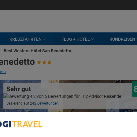
KREUZFAHRTEN
FLUG + HOTEL
RUNDREISEN
/
Best Western Hôtel San Benedetto
enedetto
hen
Sehr gut
Basierend auf
242 Bewertungen
bout Your Privacy