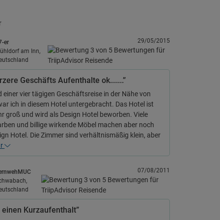
r
29/05/2015
7-er
ühldorf am Inn,
eutschland
rzere Geschäfts Aufenthalte ok.......”
einer vier tägigen Geschäftsreise in der Nähe von
war ich in diesem Hotel untergebracht. Das Hotel ist
hr groß und wird als Design Hotel beworben. Viele
arben und billige wirkende Möbel machen aber noch
ign Hotel. Die Zimmer sind verhältnismäßig klein, aber
hr
07/08/2011
ernwehMUC
chwabach,
eutschland
 einen Kurzaufenthalt”