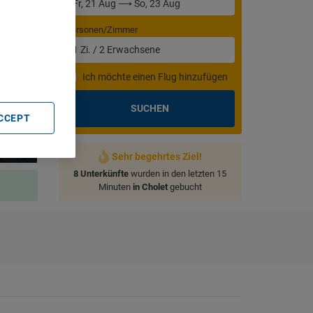
Personen/Zimmer
. Store
rtising and
1
Zi.
/
2
Erwachsene
Ich möchte einen Flug hinzufügen
SUCHEN
ACCEPT
Sehr begehrtes Ziel!
8 Unterkünfte
wurden in den letzten 15
Minuten
in Cholet
gebucht