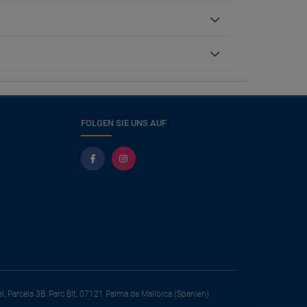
FOLGEN SIE UNS AUF
el, Parcela 3B, Parc Bit, 07121 Palma de Mallorca (Spanien)