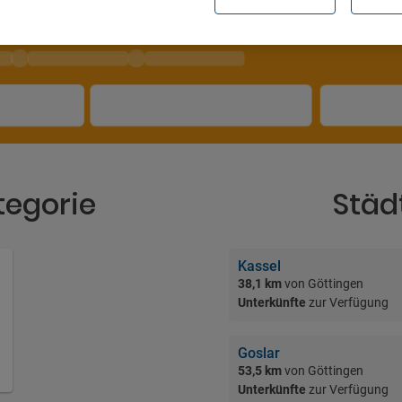
tegorie
Städ
Kassel
38,1 km
von Göttingen
Unterkünfte
zur Verfügung
Goslar
53,5 km
von Göttingen
Unterkünfte
zur Verfügung