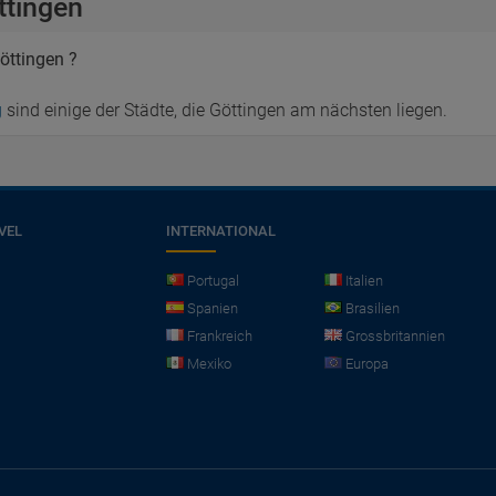
ttingen
öttingen ?
g
sind einige der Städte, die Göttingen am nächsten liegen.
VEL
INTERNATIONAL
Portugal
Italien
Spanien
Brasilien
Frankreich
Grossbritannien
Mexiko
Europa