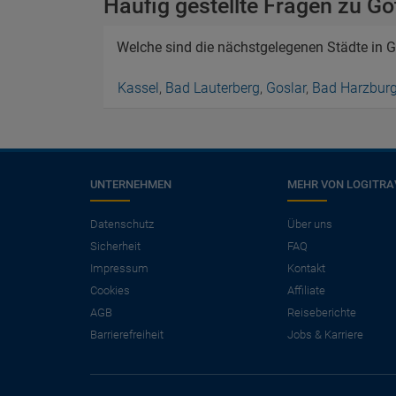
Häufig gestellte Fragen zu Gö
Welche sind die nächstgelegenen Städte in G
Kassel
,
Bad Lauterberg
,
Goslar
,
Bad Harzbur
UNTERNEHMEN
MEHR VON LOGITRA
Datenschutz
Über uns
Sicherheit
FAQ
Impressum
Kontakt
Cookies
Affiliate
AGB
Reiseberichte
Barrierefreiheit
Jobs & Karriere