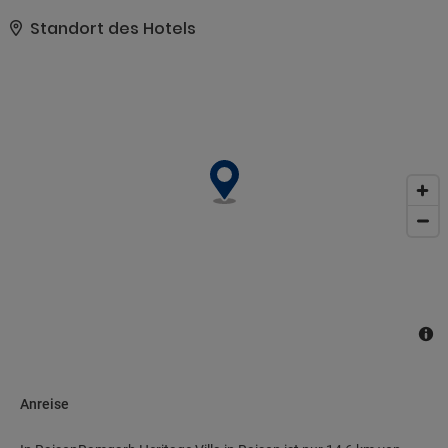
individuellen Bedürfnissen aller Gäste gerecht zu werden.
Einrichtungen wie Tägliche Reinigung, 24-Stunden
Standort des Hotels
Sicherheitsdienst stehen Ihnen zur Verfügung. Jedes der
Gästezimmer ist elegant eingerichtet und verfügt über praktische
Annehmlichkeiten. Die Garten des Hotels werden zu einem
angenehmen Aufenthalt beitragen. Was auch immer der Grund für
Ihren Besuch in Manali ist, im Ramgarh Heritage Villa fühlen Sie
sich gleich wie zu Hause.
Anreise