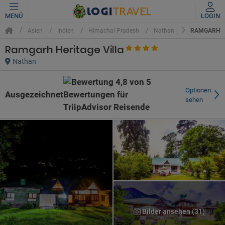
MENÜ
LOGIN
RAMGARH H
Asien
Indien
Himachal Pradesh
Nathan
Ramgarh Heritage Villa
Nathan
Optionen
Ausgezeichnet
sehen
Bilder ansehen (31)