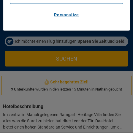
Anreisetag
Abreisetag
14/08/2026
16/08/2026
Personalize
Personen/Zimmer
1
Zimmer
,
2
Erwachsene
Ich möchte einen Flug hinzufügen
Sparen Sie Zeit und Geld!
SUCHEN
Sehr begehrtes Ziel!
9 Unterkünfte
wurden in den letzten 15 Minuten
in Nathan
gebucht
Hotelbeschreibung
Im zentral in Manali gelegenen Ramgarh Heritage Villa finden Sie
alles was die Stadt zu bieten hat direkt vor der Tür. Das Hotel
bietet einen hohen Standard an Service und Einrichtungen, um den