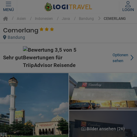
MENÜ
LOGIN
CEMERLANG
Asien
Indonesien
Java
Bandung
Cemerlang
Bandung
Optionen
Sehr gut
sehen
Bilder ansehen (26)