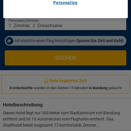
Personalize
Anreisetag
Abreisetag
21/08/2026
23/08/2026
Personen/Zimmer
1
Zimmer
,
2
Erwachsene
Ich möchte einen Flug hinzufügen
Sparen Sie Zeit und Geld!
SUCHEN
Sehr begehrtes Ziel!
8 Unterkünfte
wurden in den letzten 15 Minuten
in Bandung
gebucht
Hotelbeschreibung
Dieses Hotel liegt nur 300 Meter vom Stadtzentrum von Bandung
entfernt und ist 10 Autominuten vom Flughafen entfernt. Das
Stadthotel bietet insgesamt 77 komfortable Zimmer.