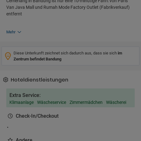
Cemerlang in Bandung ist nur eine 10-minütige Fahrt von Paris
Van Java Mall und Rumah Mode Factory Outlet (Fabrikverkauf)
entfernt
Mehr
Diese Unterkunft zeichnet sich dadurch aus, dass sie sich
im
Zentrum befindet Bandung
Hoteldienstleistungen
Extra Service:
Klimaanlage
Wäscheservice
Zimmermädchen
Wäscherei
Check-In/Checkout
Andere