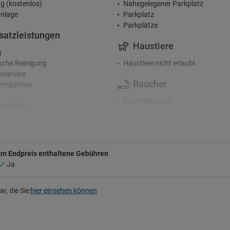
g (kostenlos)
Nahegelegener Parkplatz
nlage
Parkplatz
Parkplätze
satzleistungen
Haustiere
g
che Reinigung
Haustiere nicht erlaubt
service
Raucher
rmädchen
Raucherbereich
zeption
Rauchmelder
nden-Rezeption
Wifi
rge-Service
etreuung an der Rezeption
Kostenloses WLAN
Im Endpreis enthaltene Gebühren
terhaltung
Ja
fte im Hotel
r, die Sie
hier einsehen können
al