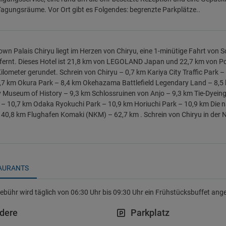
Tagungsräume. Vor Ort gibt es Folgendes: begrenzte Parkplätze..
own Palais Chiryu liegt im Herzen von Chiryu, eine 1-minütige Fahrt von S
fernt. Dieses Hotel ist 21,8 km von LEGOLAND Japan und 22,7 km von P
Kilometer gerundet. Schrein von Chiryu – 0,7 km Kariya City Traffic Park 
,7 km Okura Park – 8,4 km Okehazama Battlefield Legendary Land – 8,5
y Museum of History – 9,3 km Schlossruinen von Anjo – 9,3 km Tie-Dyein
– 10,7 km Odaka Ryokuchi Park – 10,9 km Horiuchi Park – 10,9 km Die nä
40,8 km Flughafen Komaki (NKM) – 62,7 km . Schrein von Chiryu in der 
AURANTS
bühr wird täglich von 06:30 Uhr bis 09:30 Uhr ein Frühstücksbuffet ang
dere
Parkplatz