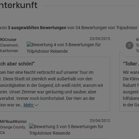
nterkunft
 von
3 ausgewählten Bewertungen
von 34 Bewertungen von Tripadvisor
23/09/2015
ROCruiser
V
V
Claremont,
T
Kalifornien
T
ach aber schön!”
“Toller
ben hier eine Nacht verbracht auf unserer Tour im
Wir ware
. Diese Stadt ist ziemlich weit außerhalb von den
Die Klim
würdigkeiten in der Gegend, ich weiß nicht, warum wir
Rabatt 
aren. Unser Zimmer war geräumig und sauber, aber
ausgesta
veraltet. Immer noch komfortabel. Der Herr an der
hilfsber
ion war se…
Mehr
in der 
25/04/2012
MFRoadWarrior
Orange County,
CA