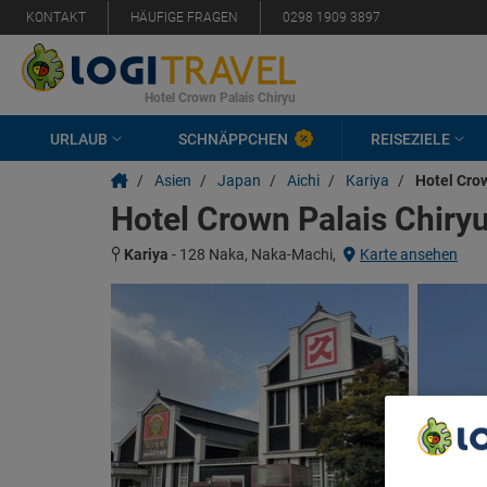
KONTAKT
HÄUFIGE FRAGEN
0298 1909 3897
Hotel Crown Palais Chiryu
URLAUB
SCHNÄPPCHEN
REISEZIELE
/
Asien
/
Japan
/
Aichi
/
Kariya
/
Hotel Crow
Hotel Crown Palais Chiry
Kariya
-
128 Naka, Naka-Machi,
Karte ansehen
We Care A