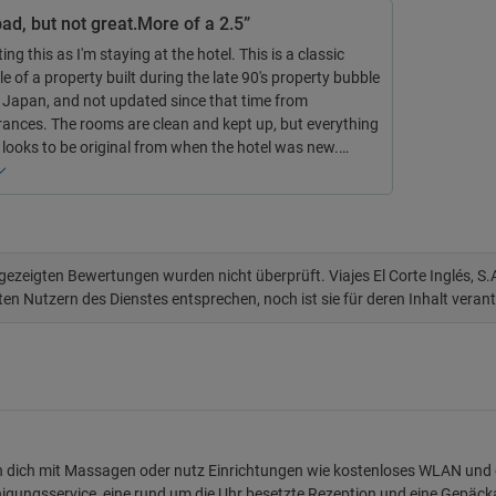
ad, but not great.More of a 2.5”
ting this as I'm staying at the hotel. This is a classic
 of a property built during the late 90's property bubble
n Japan, and not updated since that time from
ances. The rooms are clean and kept up, but everything
e looks to be original from when the hotel was new.…
 gezeigten Bewertungen wurden nicht überprüft. Viajes El Corte Inglés, S
ten Nutzern des Dienstes entsprechen, noch ist sie für deren Inhalt veran
dich mit Massagen oder nutz Einrichtungen wie kostenloses WLAN und e
inigungsservice, eine rund um die Uhr besetzte Rezeption und eine Gepä