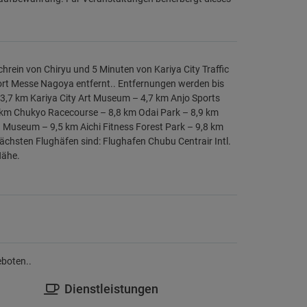
chrein von Chiryu und 5 Minuten von Kariya City Traffic
ort Messe Nagoya entfernt.. Entfernungen werden bis
– 3,7 km Kariya City Art Museum – 4,7 km Anjo Sports
 km Chukyo Racecourse – 8,8 km Odai Park – 8,9 km
g Museum – 9,5 km Aichi Fitness Forest Park – 9,8 km
chsten Flughäfen sind: Flughafen Chubu Centrair Intl.
Nähe.
eboten..
Dienstleistungen