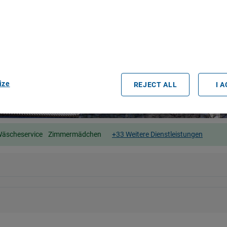
r partners process data to provide:
e geolocation data. Actively scan device characteristics for identification
ess information on a device. Personalised advertising and content, adve
easurement, audience research and services development.
rtners (vendors)
ize
REJECT ALL
I 
äscheservice
Zimmermädchen
+33 Weitere Dienstleistungen