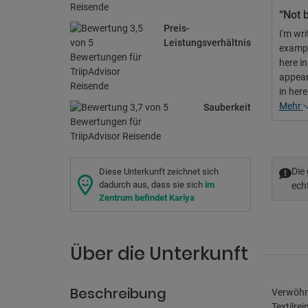
“Not b
Preis-
I'm wri
Leistungsverhältnis
example
here i
appear
in her
Mehr
Sauberkeit
Die
Diese Unterkunft zeichnet sich
dadurch aus, dass sie sich
im
ech
Zentrum befindet Kariya
Über die Unterkunft
Beschreibung
Verwöhn 
Textilre