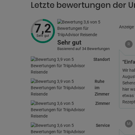
Letzte bewertungen der U
7,2
Anzeige
Sehr gut
Sehr gut
R
Basierend auf 34 Bewertungen
Standort
“Einf
Wir ha
August
Ruhe
Sehens
im
hier w
Zimmer
etwas 
Rezept
Zimmer
M
Service