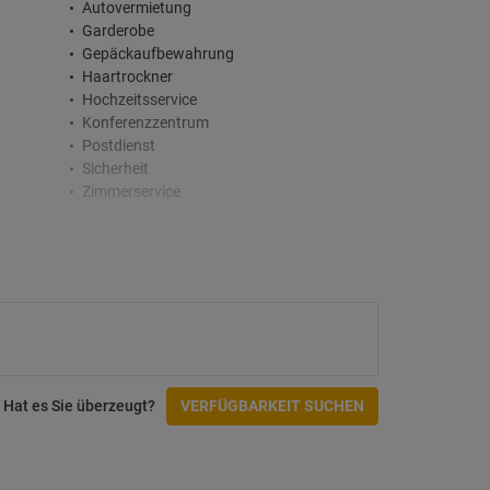
Autovermietung
Garderobe
Gepäckaufbewahrung
Haartrockner
Hochzeitsservice
Konferenzzentrum
Postdienst
Sicherheit
Zimmerservice
Bars
Bar
Cafe/Tee in den Gemeinschaftsbereichen
Fitnesscenter und SPA
Massagen
Spa
Hat es Sie überzeugt?
VERFÜGBARKEIT SUCHEN
Whirlpool
Zugänglichkeit