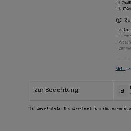
Heizun
Klimaa
Zu
Aufzu
Chemis
Wäsche
Zimme
Re
Mehr
24-Stu
Concie
Gästeb
Zur Beachtung
Un
Geschä
Für diese Unterkunft sind weitere Informationen verfügba
Tanzsa