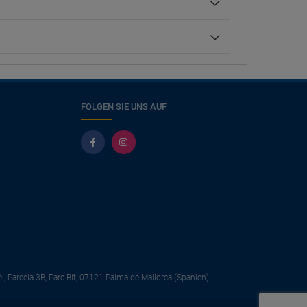
FOLGEN SIE UNS AUF
el, Parcela 3B, Parc Bit, 07121 Palma de Mallorca (Spanien)