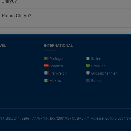
 Chiryu?
 Palais Chiryu?
VEL
INTERNATIONAL
Portugal
Italien
Spanien
Brasilien
Frankreich
Grossbritannien
Mexiko
Europa
794, Blatt 211, Seite 47776 - NIF: B-57288193 - CI. BAL 471
Adresse: Edificio Logitrav