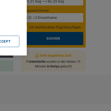
Personen/Zimmer
. Store
rtising and
1
Zi.
/
2
Erwachsene
Ich möchte einen Flug hinzufügen
SUCHEN
ACCEPT
Sehr begehrtes Ziel!
7 Unterkünfte
wurden in den letzten 15
Minuten
in Kariya
gebucht