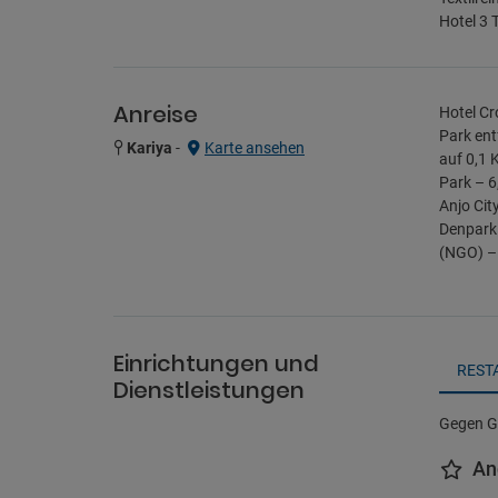
Hotel 3 
Anreise
Hotel Cr
Park ent
Kariya
-
Karte ansehen
auf 0,1 
Park – 6
Anjo Cit
Denpark 
(NGO) – 
Einrichtungen und
REST
Dienstleistungen
Gegen Ge
An