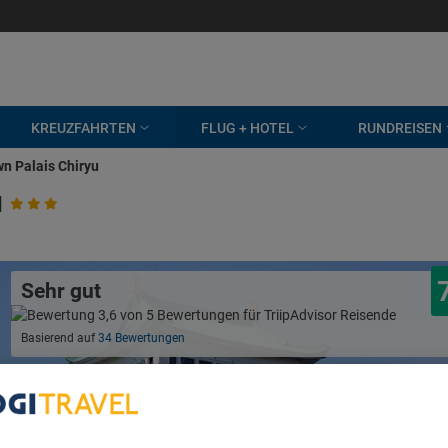
KREUZFAHRTEN
FLUG + HOTEL
RUNDREISEN
n Palais Chiryu
u
Sehr gut
Basierend auf
34 Bewertungen
bout Your Privacy