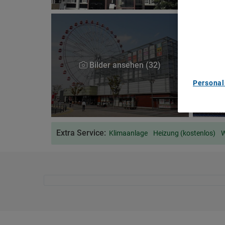
We and ou
Use precis
and/or acc
content m
List of Pa
Bilder ansehen (32)
Personal
Extra Service:
Klimaanlage
Heizung (kostenlos)
W