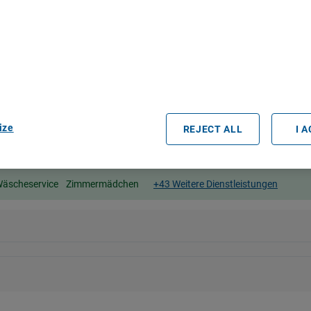
bout Your Privacy
r partners process data to provide:
e geolocation data. Actively scan device characteristics for identification
ess information on a device. Personalised advertising and content, adve
easurement, audience research and services development.
rtners (vendors)
ize
REJECT ALL
I 
äscheservice
Zimmermädchen
+43 Weitere Dienstleistungen