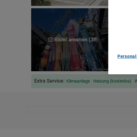
We Care A
We and ou
Use precis
and/or acc
content m
List of Pa
Bilder ansehen (38)
Personal
Extra Service:
Klimaanlage
Heizung (kostenlos)
W