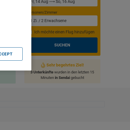
Personen/Zimmer
. Store
1
Zi.
/
2
Erwachsene
rtising and
Ich möchte einen Flug hinzufügen
SUCHEN
ACCEPT
Sehr begehrtes Ziel!
3 Unterkünfte
wurden in den letzten 15
Minuten
in Sendai
gebucht