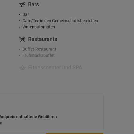
Bars
Bar
Cafe/Tee in den Gemeinschaftsbereichen
Warenautomaten
Restaurants
Buffet-Restaurant
Frühstücksbuffet
Fitnesscenter und SPA
Massagen
Aktivitäten
Fahrradverleih
ühr
Check-In/Checkout
Endpreis enthaltene Gebühren
a