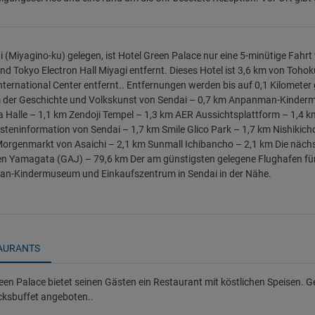
i (Miyagino-ku) gelegen, ist Hotel Green Palace nur eine 5-minütige F
nd Tokyo Electron Hall Miyagi entfernt. Dieses Hotel ist 3,6 km von Toh
nternational Center entfernt.. Entfernungen werden bis auf 0,1 Kilometer
der Geschichte und Volkskunst von Sendai – 0,7 km Anpanman-Kinderm
 Halle – 1,1 km Zendoji Tempel – 1,3 km AER Aussichtsplattform – 1,4 k
steninformation von Sendai – 1,7 km Smile Glico Park – 1,7 km Nishikich
orgenmarkt von Asaichi – 2,1 km Sunmall Ichibancho – 2,1 km Die nächs
n Yamagata (GAJ) – 79,6 km Der am günstigsten gelegene Flughafen für H
n-Kindermuseum und Einkaufszentrum in Sendai in der Nähe.
AURANTS
een Palace bietet seinen Gästen ein Restaurant mit köstlichen Speisen. G
̈cksbuffet angeboten..