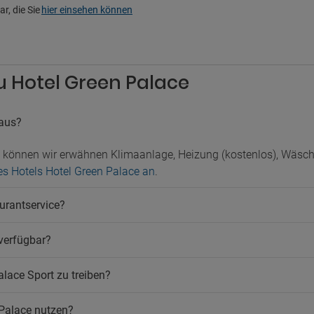
Sicherheit
rkplatz
r, die Sie
hier einsehen können
Weckdienst
Wäscherei
legener Parkplatz
Zeitungen
atz
Zimmerservice
ustiere
Öffentliches Bad
zu Hotel Green Palace
ere nicht erlaubt
raus?
n können wir erwähnen Klimaanlage, Heizung (kostenlos), Wäs
des Hotels Hotel Green Palace an
.
urantservice?
 verfügbar?
alace Sport zu treiben?
 Palace nutzen?