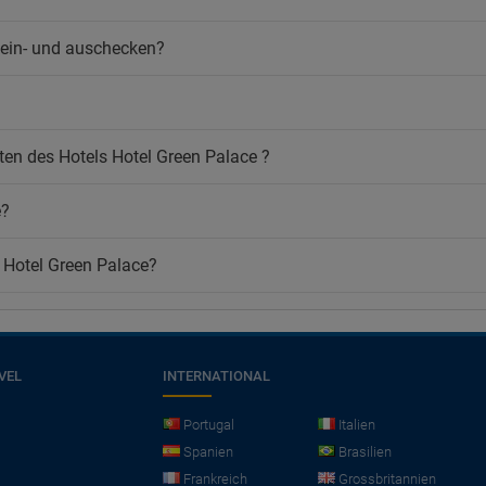
ein- und auschecken?
en des Hotels Hotel Green Palace ?
e?
l Hotel Green Palace?
VEL
INTERNATIONAL
Portugal
Italien
Spanien
Brasilien
Frankreich
Grossbritannien