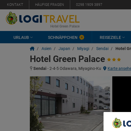
KONTAKT
HÄUFIGE FRAGEN
0298 1909 3897
Hotel Green Palace
URLAUB
SCHNÄPPCHEN
REISEZIELE
/
Asien
/
Japan
/
Miyagi
/
Sendai
/
Hotel G
Hotel Green Palace
Sendai
-
2-4-5 Odawara, Miyagino-Ku
Karte anseh