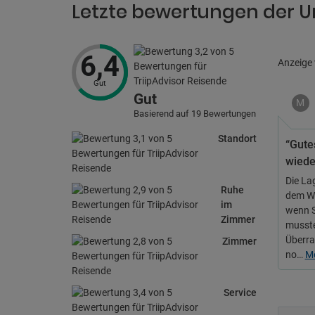
Letzte bewertungen der U
6,4
Anzeige
Gut
Gut
M
Basierend auf 19 Bewertungen
Standort
“Gute
wiede
Die La
Ruhe
dem We
im
wenn Si
Zimmer
musste
Überra
Zimmer
no…
M
Service