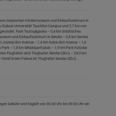
ahrt von Anpanman-Kindermuseum und Einkaufszentrum in
oku Gakuin Universität Tsuchitoi Campus und 3,7 km von
 gerundet. Park Tsutsujigaoka – 0,4 km Städtisches
useum und Einkaufszentrum in Sendai – 0,8 km Sendai
m Jozenji-dori Avenue – 1,6 km Aoba-dori Avenue – 1,6
o Park – 1,8 km Mitakisanfudoin – 1,9 km Park Kotodai
ten Flughäfen sind: Flughafen Sendai (SDJ) – 24,3 km
otel Green Palace ist: Flughafen Sendai (SDJ). .
egen Gebühr wird täglich von 06:30 Uhr bis 09:30 Uhr ein