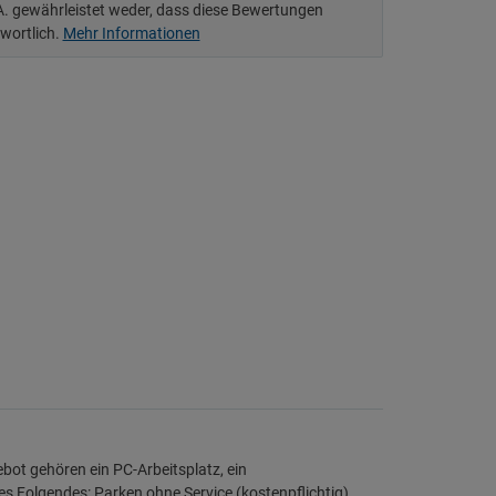
.A. gewährleistet weder, dass diese Bewertungen
twortlich.
Mehr Informationen
t gehören ein PC-Arbeitsplatz, ein
es Folgendes: Parken ohne Service (kostenpflichtig)..