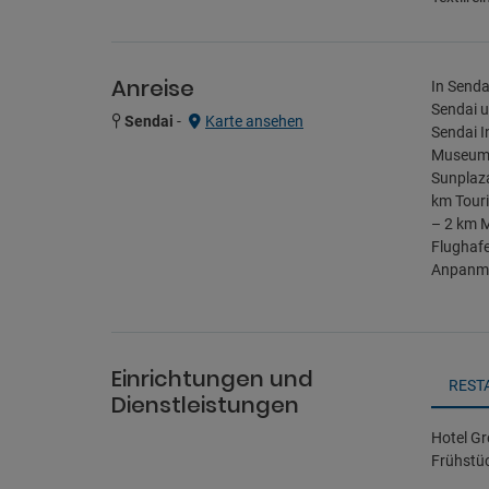
Anreise
In Senda
Sendai u
Sendai
-
Karte ansehen
Sendai I
Museum 
Sunplaza
km Touri
– 2 km M
Flughafe
Anpanma
Einrichtungen und
REST
Dienstleistungen
Hotel Gr
Frühstu