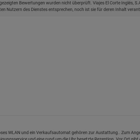
 gezeigten Bewertungen wurden nicht überprüft. Viajes El Corte Inglés, S
ten Nutzern des Dienstes entsprechen, noch ist sie für deren Inhalt veran
ses WLAN und ein Verkaufsautomat gehören zur Austattung.. Zum Angebo
inigungsservice und eine rund um die Uhr besetzte Rezeption. Vor Ort gibt 