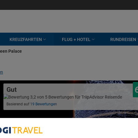
KREUZFAHRTEN
FLUG + HOTEL
RUNDREISEN
reen Palace
en
Gut
Basierend auf
19 Bewertungen