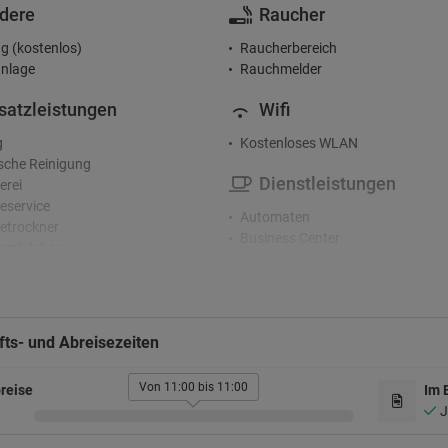
dere
Raucher
g (kostenlos)
Raucherbereich
nlage
Rauchmelder
satzleistungen
Wifi
g
Kostenloses WLAN
che Reinigung
Dienstleistungen
erei
service
Automaten
etrockner
Business Center
rmädchen
Café
Fahrradverleih
zeption
Fax / Fotokopierer
nden-Rezeption
Garderobe
ts- und Abreisezeiten
Gepäckaufbewahrung
terhaltung
Gepäckaufbewahrung gegen Geb
Haartrockner
Von 11:00 bis 11:00
reise
Im 
terraum
Hosenpresse
J
fte im Hotel
Safe