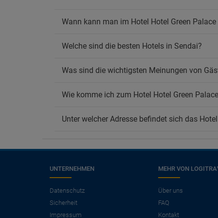
Wann kann man im Hotel Hotel Green Palace 
Welche sind die besten Hotels in Sendai?
Was sind die wichtigsten Meinungen von Gäst
Wie komme ich zum Hotel Hotel Green Palac
Unter welcher Adresse befindet sich das Hote
UNTERNEHMEN
MEHR VON LOGITRA
×
Benötigen Sie einen
Datenschutz
Über uns
Sicherheit
FAQ
Flug?
Impressum
Kontakt