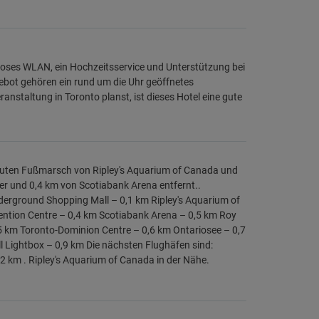
loses WLAN, ein Hochzeitsservice und Unterstützung bei
bot gehören ein rund um die Uhr geöffnetes
nstaltung in Toronto planst, ist dieses Hotel eine gute
Minuten Fußmarsch von Ripley's Aquarium of Canada und
wer und 0,4 km von Scotiabank Arena entfernt..
derground Shopping Mall – 0,1 km Ripley's Aquarium of
ntion Centre – 0,4 km Scotiabank Arena – 0,5 km Roy
5 km Toronto-Dominion Centre – 0,6 km Ontariosee – 0,7
l Lightbox – 0,9 km Die nächsten Flughäfen sind:
2 km . Ripley's Aquarium of Canada in der Nähe.