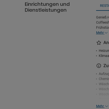
Einrichtungen und
REST
Dienstleistungen
Genieß r
Coffeesh
Frühstu
Mehr
An
Heizun
Klimaa
Zu
Aufzu
Chemis
Wäsch
Wäsche
Wäsch
Zimme
Mehr