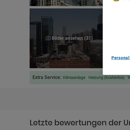
We Care A
We and ou
Use precis
and/or acc
content m
Bilder ansehen (31)
List of Pa
Personal
Extra Service:
Klimaanlage
Heizung (kostenlos)
W
Letzte bewertungen der U