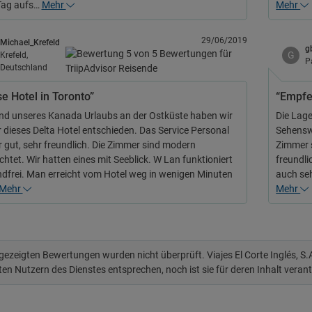
Tag aufs…
Mehr
Mehr
29/06/2019
Michael_Krefeld
g
G
Krefeld,
P
Deutschland
e Hotel in Toronto”
“Empfe
d unseres Kanada Urlaubs an der Ostküste haben wir
Die Lage
r dieses Delta Hotel entschieden. Das Service Personal
Sehenswü
hr gut, sehr freundlich. Die Zimmer sind modern
Zimmer s
chtet. Wir hatten eines mit Seeblick. W Lan funktioniert
freundli
dfrei. Man erreicht vom Hotel weg in wenigen Minuten
auch seh
Mehr
Mehr
 gezeigten Bewertungen wurden nicht überprüft. Viajes El Corte Inglés, S
ten Nutzern des Dienstes entsprechen, noch ist sie für deren Inhalt veran