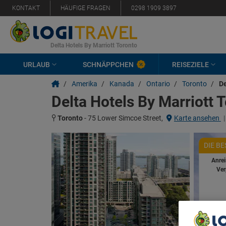
KONTAKT
HÄUFIGE FRAGEN
0298 1909 3897
Delta Hotels By Marriott Toronto
URLAUB
SCHNÄPPCHEN
REISEZIELE
/
Amerika
/
Kanada
/
Ontario
/
Toronto
/
De
Delta Hotels By Marriott 
Toronto
-
75 Lower Simcoe Street,
Karte ansehen
|
DIE B
Anre
Ver
Ver