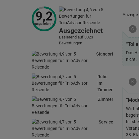
9,2
Anzeige
Ausgezeichnet
C
Ausgezeichnet
Basierend auf 3023
Bewertungen
“Tolle
Das Ho
Standort
nicht.
Ruhe
K
im
Zimmer
Zimmer
“Mode
Wir ha
begeis
hilfsb
Service
Verans
38. Et