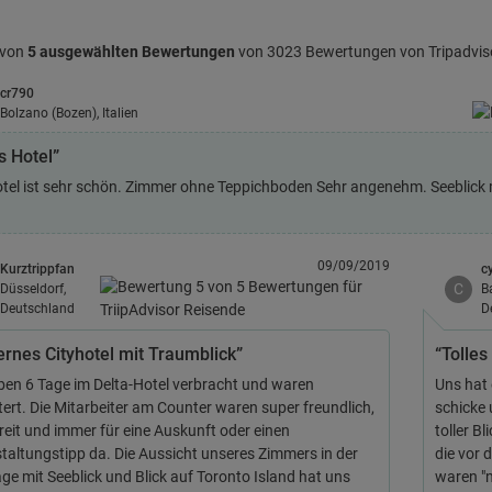
 von
5 ausgewählten Bewertungen
von 3023 Bewertungen von Tripadvis
cr790
Bolzano (Bozen), Italien
s Hotel”
tel ist sehr schön. Zimmer ohne Teppichboden Sehr angenehm. Seeblick ma
09/09/2019
Kurztrippfan
c
C
Düsseldorf,
B
Deutschland
D
rnes Cityhotel mit Traumblick”
“Tolles
ben 6 Tage im Delta-Hotel verbracht und waren
Uns hat 
tert. Die Mitarbeiter am Counter waren super freundlich,
schicke 
ereit und immer für eine Auskunft oder einen
toller B
taltungstipp da. Die Aussicht unseres Zimmers in der
die vor 
age mit Seeblick und Blick auf Toronto Island hat uns
waren "n