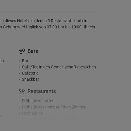
ten dieses Hotels, zu denen 3 Restaurants und ein
 Gebühr wird täglich von 07:00 Uhr bis 10:00 Uhr ein
Bars
io
Bar
Cafe/Tee in den Gemeinschaftsbereichen
Cafeteria
Snackbar
Restaurants
Frühstücksbuffet
Frühstücksservice auf dem Zimmer
Hochstühle
er
Menü für Diabetiker (auf Anfrage)
Räumlichkeiten für