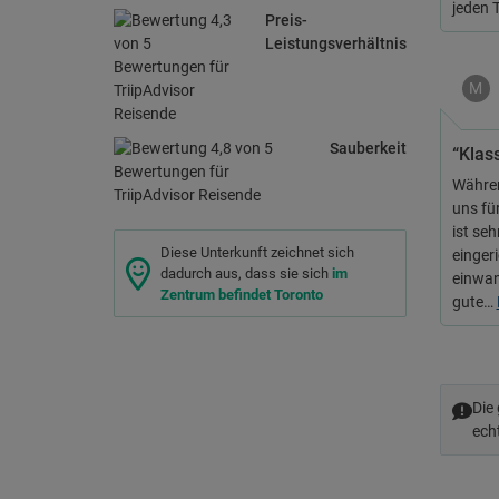
jeden 
Preis-
Leistungsverhältnis
M
Sauberkeit
“Klass
Währen
uns fü
ist se
Diese Unterkunft zeichnet sich
eingeri
dadurch aus, dass sie sich
im
einwan
Zentrum befindet Toronto
gute…
Die
ech