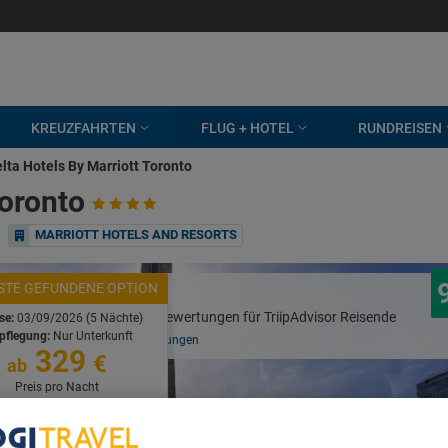
KREUZFAHRTEN
FLUG + HOTEL
RUNDREISEN
lta Hotels By Marriott Toronto
Toronto
MARRIOTT HOTELS AND RESORTS
ESTE GEFUNDENE OPTION
Ausgezeichnet
ise:
03/09/2026 (5 Nächte)
pflegung:
Nur Unterkunft
Basierend auf
3023 Bewertungen
329
€
ab
Preis pro Nacht
fügbarkeit ansehen