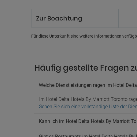
Re
24-Stu
Zur Beachtung
Concie
Gästeb
Mehrsp
Für diese Unterkunft sind weitere Informationen verfügba
Un
Bowli
Compu
Häufig gestellte Fragen z
Geschä
Tanzsa
Pa
Welche Dienstleistungen ragen im Hotel Delta
Nahege
Im Hotel Delta Hotels By Marriott Toronto r
Parkpl
Sehen Sie sich eine vollständige Liste der Di
Parkpl
Parkpl
Parkpl
Kann ich im Hotel Delta Hotels By Marriott 
Ha
Gibt es Restaurants im Hotel Delta Hotels By 