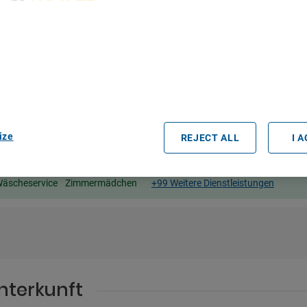
bout Your Privacy
r partners process data to provide:
e geolocation data. Actively scan device characteristics for identification
ess information on a device. Personalised advertising and content, adve
easurement, audience research and services development.
rtners (vendors)
ize
REJECT ALL
I 
äscheservice
Zimmermädchen
+99 Weitere Dienstleistungen
nterkunft