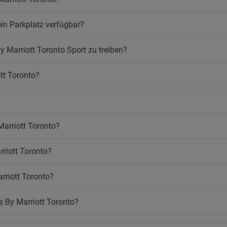
Zimmerservice
ere erlaubt
Öffentliches Bad
ein Parkplatz verfügbar?
ucher
Kinder
uchen ist verboten
y Marriott Toronto Sport zu treiben?
Babysitter-Service
melder
Kinderhort
tt Toronto?
i
nloses WLAN
Marriott Toronto?
riott Toronto?
rriott Toronto?
s By Marriott Toronto?