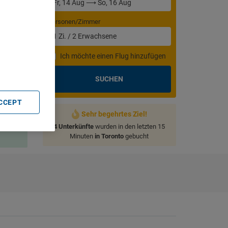
Personen/Zimmer
1
Zi.
/
2
Erwachsene
. Store
rtising and
Ich möchte einen Flug hinzufügen
SUCHEN
ACCEPT
Sehr begehrtes Ziel!
4 Unterkünfte
wurden in den letzten 15
Minuten
in Toronto
gebucht