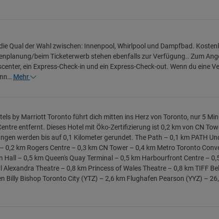
die Qual der Wahl zwischen: Innenpool, Whirlpool und Dampfbad. Kosten
enplanung/beim Ticketerwerb stehen ebenfalls zur Verfügung.. Zum Ange
center, ein Express-Check-in und ein Express-Check-out. Wenn du eine Vera
enn…
Mehr
tels by Marriott Toronto führt dich mitten ins Herz von Toronto, nur 5 
entre entfernt. Dieses Hotel mit Öko-Zertifizierung ist 0,2 km von CN To
ngen werden bis auf 0,1 Kilometer gerundet. The Path – 0,1 km PATH Un
 0,2 km Rogers Centre – 0,3 km CN Tower – 0,4 km Metro Toronto Conve
Hall – 0,5 km Queen's Quay Terminal – 0,5 km Harbourfront Centre – 0,
 Alexandra Theatre – 0,8 km Princess of Wales Theatre – 0,8 km TIFF Bel
n Billy Bishop Toronto City (YTZ) – 2,6 km Flughafen Pearson (YYZ) – 26,