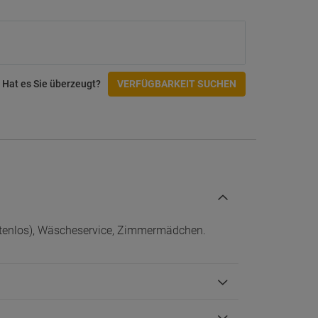
Veranstaltungen/Bankette
À-la-carte-Restaurant
Schwimmbäder
Liegestühle am Pool
Hat es Sie überzeugt?
VERFÜGBARKEIT SUCHEN
Fitnesscenter und SPA
Fitnessstudio
Hamam
Massagen
Sauna
tungen
Spa
Whirlpool
Aktivitäten
ostenlos), Wäscheservice, Zimmermädchen.
Fahrradverleih
Tennisplatz
Zugänglichkeit
Einrichtungen für Behinderte