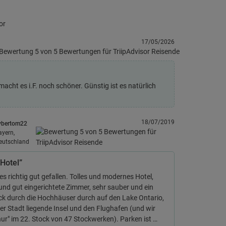
or
17/05/2026
cht es i.F. noch schöner. Günstig ist es natürlich
18/07/2019
ybertom22
ayern,
eutschland
 Hotel”
es richtig gut gefallen. Tolles und modernes Hotel,
und gut eingerichtete Zimmer, sehr sauber und ein
lick durch die Hochhäuser durch auf den Lake Ontario,
der Stadt liegende Insel und den Flughafen (und wir
ur" im 22. Stock von 47 Stockwerken). Parken ist …