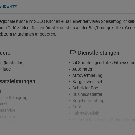
AURANTS
egionale Küche im SOCO Kitchen + Bar, einer der vielen Speisemöglichkei
op/Café zählen. Deinen Durst kannst du an der Bar/Lounge stillen. Gegen
̈ck zum Mitnehmen angeboten.
dere
Dienstleistungen
g (kostenlos)
24 Stunden geöffntes Fitnessstud
nlage
Automaten
Autovermietung
satzleistungen
Bargeldwechsel
Beheizter Pool
g
Business Center
che Reinigung
Bügelausrüstung
erei
Café
service
Fahrradverleih
etrockner
Frühstücksservice auf dem Zimm
rmädchen
Garderobe
Garten