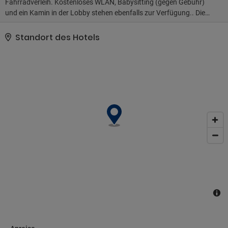
Fahrradverleih. Kostenloses WLAN, Babysitting (gegen Gebühr)
und ein Kamin in der Lobby stehen ebenfalls zur Verfügung.. Die
Hotelstars Union vergibt offiziell Sternebeurteilungen für
Unterkünfte in diesem Land: Niederlande. Diese Unterkunft erhielt
Standort des Hotels
4 Sterne.. Zum Angebot gehören ein Businesscenter, kostenlose
Zeitungen in der Lobby und eine Gepäckaufbewahrung..