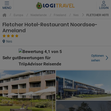
MENÜ
LOGIN
FLETCHER HOTE
Europa
Niederlande
Friesland
Nes
Fletcher Hotel-Restaurant Noordsee-
Ameland
Nes
Optionen
Sehr gut
sehen