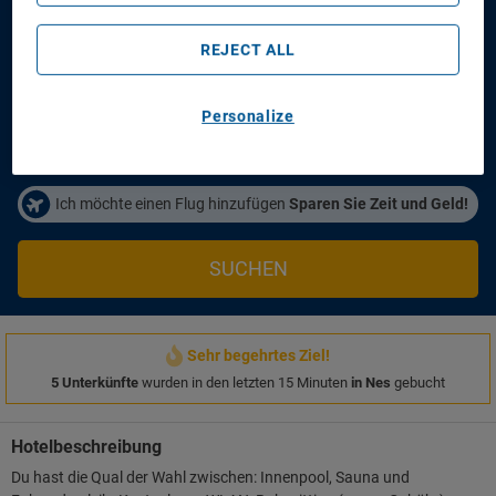
Fletcher Hotel-Restaurant Noordsee-Ameland
REJECT ALL
Anreisetag
Abreisetag
14/08/2026
16/08/2026
Personalize
Personen/Zimmer
1
Zimmer
,
2
Erwachsene
Ich möchte einen Flug hinzufügen
Sparen Sie Zeit und Geld!
SUCHEN
Sehr begehrtes Ziel!
5 Unterkünfte
wurden in den letzten 15 Minuten
in Nes
gebucht
Hotelbeschreibung
Du hast die Qual der Wahl zwischen: Innenpool, Sauna und