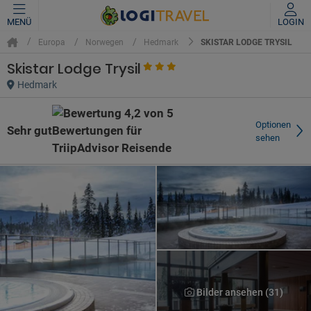
MENÜ
LOGIN
SKISTAR LODGE TRYSIL
Europa
Norwegen
Hedmark
Skistar Lodge Trysil
Hedmark
Optionen
Sehr gut
sehen
Bilder ansehen (31)