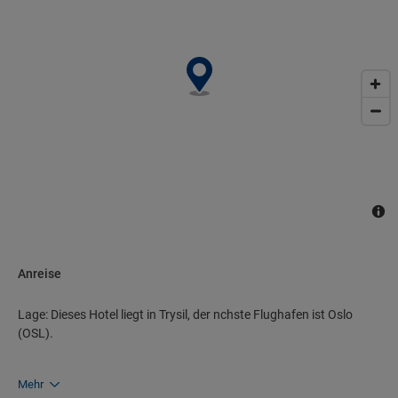
Bummeln genutzt werden. Kinder knnen nach Herzenslust auf
dem Spielplatz herumtoben. Zu den weiteren Einrichtungen des
Hotels zhlen ein TV-Raum, ein Spielzimmer und eine Bibliothek. Bei
einer Anreise mit dem Auto knnen die Gste dieses in einer Garage
(gegen Gebhr) oder auf dem Parkplatz parken. Unter den weiteren
Leistungen finden sich ein Wscheservice und ein eigener
Shuttlebus.
Anreise
Lage: Dieses Hotel liegt in Trysil, der nchste Flughafen ist Oslo
(OSL).
Mehr