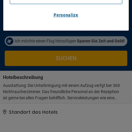
Anreisetag
Abreisetag
14/08/2026
16/08/2026
Personalize
Personen/Zimmer
1
Zimmer
,
2
Erwachsene
Ich möchte einen Flug hinzufügen
Sparen Sie Zeit und Geld!
SUCHEN
Hotelbeschreibung
Ausstattung: Die Unterbringung mit einem Aufzug verfgt ber 369
Nichtraucherzimmer. Das freundliche Personal an der Rezeption
ist gerne bei allen Fragen behilflich. Serviceleistungen wie eine
Gepckaufbewahrung und ein Safe tragen zu einem komfortablen
Aufenthalt bei. Per WLAN erhalten die Gste Zugang zum Internet
Standort des Hotels
(ohne Gebhr). Das Haus verfgt ber rollstuhlgerechte
Einrichtungen. Behagliche Atmosphre schafft ein Kamin. Ein
Supermarkt und andere Geschfte knnen zum Einkaufen und