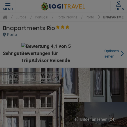
MENÜ
LOGIN
BNAPARTMENT
Europa
Portugal
Porto Provinz
Porto
Bnapartments Rio
Porto
Optionen
Sehr gut
sehen
Bilder ansehen (24)