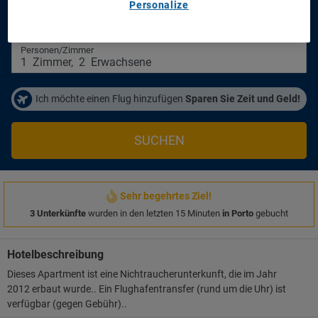
Personalize
Anreisetag
Abreisetag
14/08/2026
16/08/2026
Personen/Zimmer
1
Zimmer
,
2
Erwachsene
Ich möchte einen Flug hinzufügen
Sparen Sie Zeit und Geld!
SUCHEN
Sehr begehrtes Ziel!
3 Unterkünfte
wurden in den letzten 15 Minuten
in Porto
gebucht
Hotelbeschreibung
Dieses Apartment ist eine Nichtraucherunterkunft, die im Jahr
2012 erbaut wurde.. Ein Flughafentransfer (rund um die Uhr) ist
verfügbar (gegen Gebühr)..