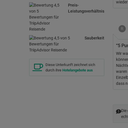
wieder
Preis-
Leistungsverhältnis
R
Sauberkeit
“5 Pu
Wir wa
können
Diese Unterkunft zeichnet sich
Nächte
durch ihre
Hotelangebote aus
waren 
Einzel
dass n
Die
ech