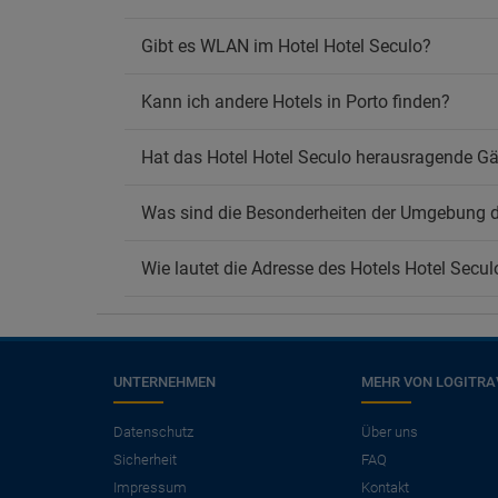
Gibt es WLAN im Hotel Hotel Seculo?
Kann ich andere Hotels in Porto finden?
Hat das Hotel Hotel Seculo herausragende G
Was sind die Besonderheiten der Umgebung d
Wie lautet die Adresse des Hotels Hotel Secul
UNTERNEHMEN
MEHR VON LOGITRA
×
Benötigen Sie einen
Datenschutz
Über uns
Sicherheit
FAQ
Flug?
Impressum
Kontakt