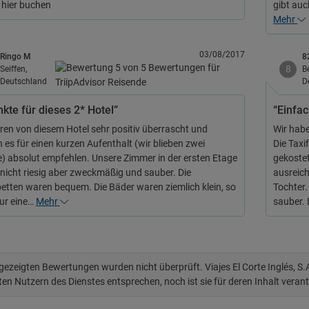
 hier buchen
gibt auc
Mehr
03/08/2017
Ringo M
8
8
Seiffen,
Be
Deutschland
D
nkte für dieses 2* Hotel”
“Einfac
ren von diesem Hotel sehr positiv überrascht und
Wir habe
 es für einen kurzen Aufenthalt (wir blieben zwei
Die Taxi
) absolut empfehlen. Unsere Zimmer in der ersten Etage
gekostet
nicht riesig aber zweckmäßig und sauber. Die
ausreich
betten waren bequem. Die Bäder waren ziemlich klein, so
Tochter.
ur eine…
Mehr
sauber.
 gezeigten Bewertungen wurden nicht überprüft. Viajes El Corte Inglés, S
ten Nutzern des Dienstes entsprechen, noch ist sie für deren Inhalt veran