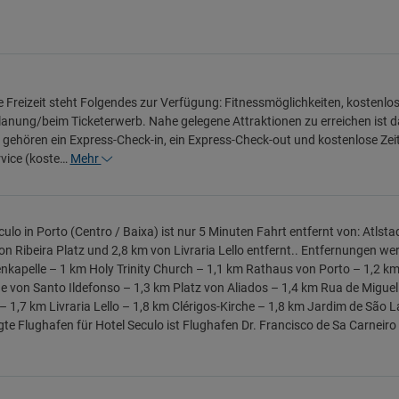
e Freizeit steht Folgendes zur Verfügung: Fitnessmöglichkeiten, kostenl
anung/beim Ticketerwerb. Nahe gelegene Attraktionen zu erreichen ist d
gehören ein Express-Check-in, ein Express-Check-out und kostenlose Zeit
vice (koste…
Mehr
culo in Porto (Centro / Baixa) ist nur 5 Minuten Fahrt entfernt von: Atlst
on Ribeira Platz und 2,8 km von Livraria Lello entfernt.. Entfernungen we
nkapelle – 1 km Holy Trinity Church – 1,1 km Rathaus von Porto – 1,2 km
e von Santo Ildefonso – 1,3 km Platz von Aliados – 1,4 km Rua de Migue
– 1,7 km Livraria Lello – 1,8 km Clérigos-Kirche – 1,8 km Jardim de São L
te Flughafen für Hotel Seculo ist Flughafen Dr. Francisco de Sa Carneiro 