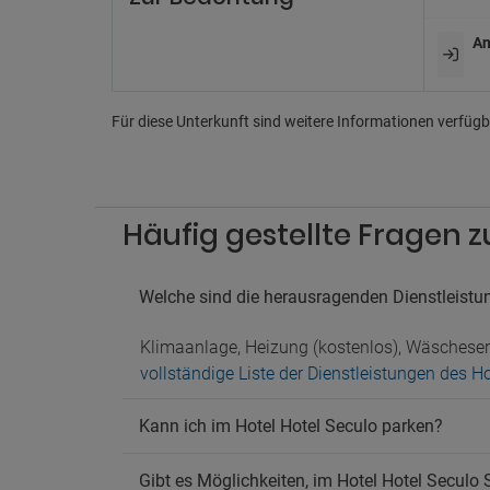
Un
An
Ferns
Pa
Für diese Unterkunft sind weitere Informationen verfügba
Nahege
Nahege
Parkpl
Parkpl
Parkpl
Häufig gestellte Fragen z
Welche sind die herausragenden Dienstleistu
Klimaanlage, Heizung (kostenlos), Wäscheserv
vollständige Liste der Dienstleistungen des H
Kann ich im Hotel Hotel Seculo parken?
Gibt es Möglichkeiten, im Hotel Hotel Seculo 