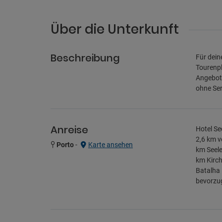
Über die Unterkunft
Beschreibung
Für dein
Tourenpl
Angebot 
ohne Ser
Anreise
Hotel Se
2,6 km v
Porto
-
Karte ansehen
km Seele
km Kirch
Batalha 
bevorzug