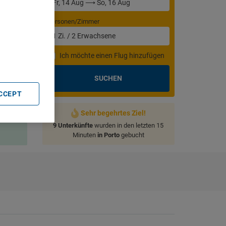
Personen/Zimmer
. Store
1
Zi.
/
2
Erwachsene
rtising and
Ich möchte einen Flug hinzufügen
SUCHEN
ACCEPT
Sehr begehrtes Ziel!
9 Unterkünfte
wurden in den letzten 15
Minuten
in Porto
gebucht