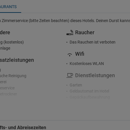
AURANTS
 Zimmerservice (bitte Zeiten beachten) dieses Hotels. Deinen Durst kanns
dere
Raucher
g (kostenlos)
Das Rauchen ist verboten
nlage
Wifi
satzleistungen
Kostenloses WLAN
g
Dienstleistungen
che Reinigung
erei
Garten
service
Geldautomat im Hotel
etrockner
Gepäckaufbewahrung
Haartrockner
zeption
Medizinischer Dienst
nden-Rezeption
Safe
rachiges Personal
Solarium
ts- und Abreisezeiten
Terrasse