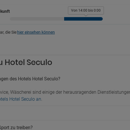
terhaltung
Ticketverkauf
Zeitungen
Von 14:00 bis 0:00
kunft
ehraum
Zimmerservice
rkplatz
Kinder
r, die Sie
hier einsehen können
legener Gratisparkplatz
Brettspiele für Kinder
legener Parkplatz
Kinderbett
atz
atz im Außenbereich
atz im Innenbereich
u Hotel Seculo
ngen des Hotels Hotel Seculo?
ice, Wäscherei sind einige der herausragenden Dienstleistunge
otels Hotel Seculo an
.
Sport zu treiben?