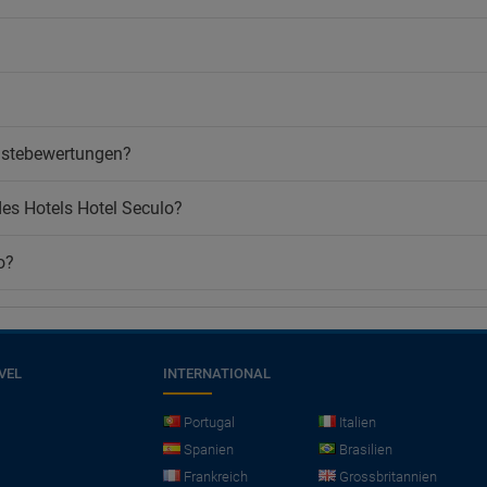
ästebewertungen?
es Hotels Hotel Seculo?
o?
VEL
INTERNATIONAL
Portugal
Italien
Spanien
Brasilien
Frankreich
Grossbritannien