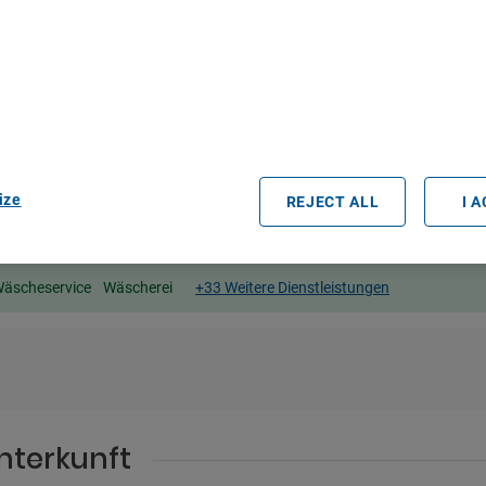
bout Your Privacy
r partners process data to provide:
e geolocation data. Actively scan device characteristics for identification
ess information on a device. Personalised advertising and content, adve
easurement, audience research and services development.
rtners (vendors)
ize
REJECT ALL
I 
äscheservice
Wäscherei
+33 Weitere Dienstleistungen
nterkunft