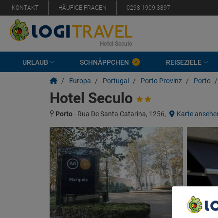
KONTAKT
HÄUFIGE FRAGEN
0298 1909 3897
Hotel Seculo
URLAUB
SCHNÄPPCHEN
REISEZIELE
/
Europa
/
Portugal
/
Porto Provinz
/
Porto
/
Hotel Seculo
Porto
-
Rua De Santa Catarina, 1256,
Karte ansehe