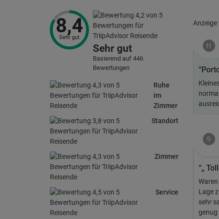
8,4
Anzeige
Sehr gut
H
Sehr gut
Basierend auf 446
Bewertungen
“Port
Kleine
Ruhe
normal
im
ausrei
Zimmer
Standort
9
Zimmer
“„ Tol
Waren 
Lage z
Service
sehr s
genug 