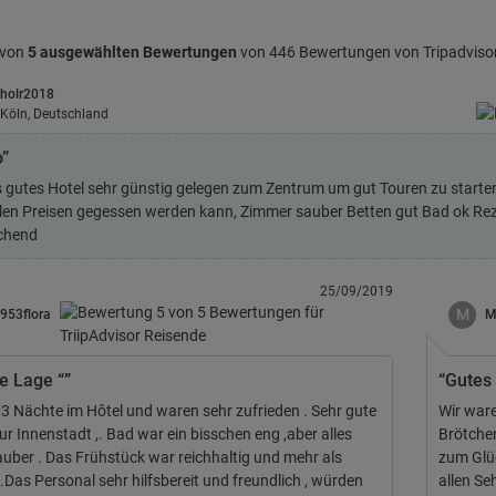
 von
5 ausgewählten Bewertungen
von 446 Bewertungen von Tripadviso
holr2018
Köln, Deutschland
o”
s gutes Hotel sehr günstig gelegen zum Zentrum um gut Touren zu starte
en Preisen gegessen werden kann, Zimmer sauber Betten gut Bad ok Rez
chend
25/09/2019
M
953flora
M
le Lage “”
“Gutes 
3 Nächte im Hôtel und waren sehr zufrieden . Sehr gute
Wir ware
ur Innenstadt ,. Bad war ein bisschen eng ,aber alles
Brötchen
auber . Das Frühstück war reichhaltig und mehr als
zum Glüc
.Das Personal sehr hilfsbereit und freundlich , würden
allen Se