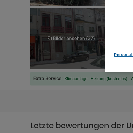
We Care A
We and ou
Use precis
and/or acc
content m
List of Pa
Bilder ansehen (37)
Personal
Extra Service:
Klimaanlage
Heizung (kostenlos)
W
Letzte bewertungen der U