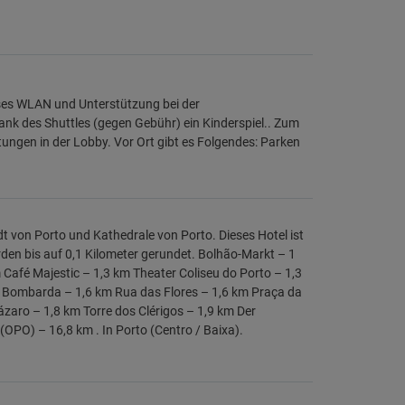
oses WLAN und Unterstützung bei der
ank des Shuttles (gegen Gebühr) ein Kinderspiel.. Zum
ungen in der Lobby. Vor Ort gibt es Folgendes: Parken
adt von Porto und Kathedrale von Porto. Dieses Hotel ist
rden bis auf 0,1 Kilometer gerundet. Bolhão-Markt – 1
 Café Majestic – 1,3 km Theater Coliseu do Porto – 1,3
l Bombarda – 1,6 km Rua das Flores – 1,6 km Praça da
ázaro – 1,8 km Torre dos Clérigos – 1,9 km Der
(OPO) – 16,8 km . In Porto (Centro / Baixa).