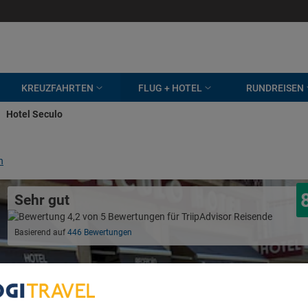
KREUZFAHRTEN
FLUG + HOTEL
RUNDREISEN
Hotel Seculo
n
Sehr gut
Basierend auf
446 Bewertungen