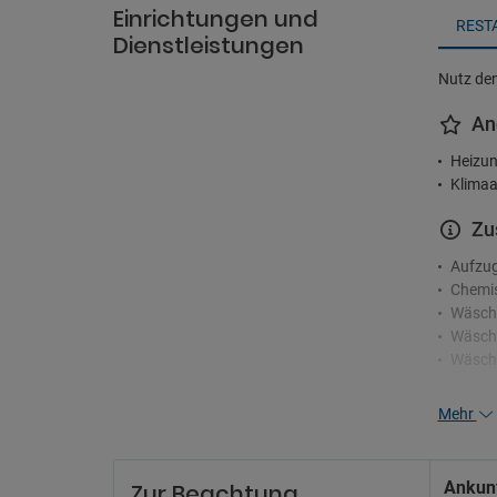
Einrichtungen und
REST
Dienstleistungen
Nutz den
An
Heizun
Klimaa
Zu
Aufzu
Chemis
Wäsch
Wäsche
Wäsch
Re
Mehr
24-Stu
Mehrsp
Ankunf
Zur Beachtung