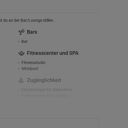
t du an der Bar/Lounge stillen..
Bars
Bar
Fitnesscenter und SPA
Fitnessstudio
Whirlpool
Zugänglichkeit
Einrichtungen für Behinderte
Rollstuhlgerechter Zugang
Check-In/Checkout