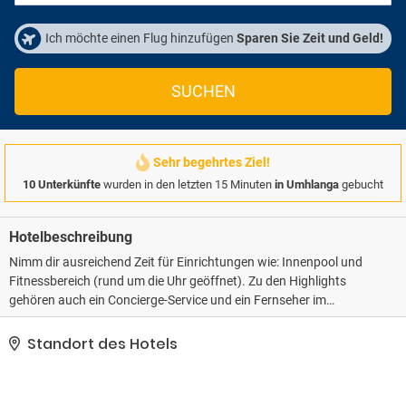
Ich möchte einen Flug hinzufügen
Sparen Sie Zeit und Geld!
SUCHEN
Sehr begehrtes Ziel!
10 Unterkünfte
wurden in den letzten 15 Minuten
in Umhlanga
gebucht
Hotelbeschreibung
Nimm dir ausreichend Zeit für Einrichtungen wie: Innenpool und
Fitnessbereich (rund um die Uhr geöffnet). Zu den Highlights
gehören auch ein Concierge-Service und ein Fernseher im
öffentlichen Bereich.. Zum Angebot gehören ein
Textilreinigungsservice, mehrsprachiges Personal und ein Aufzug.
Standort des Hotels
Vor Ort gibt es Folgendes: Parken ohne Service (kostenlos)..