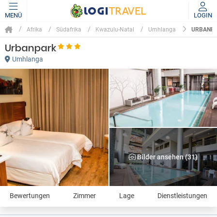
MENÜ
LOGIN
URBANP
Afrika
Südafrika
Kwazulu-Natal
Umhlanga
Urbanpark
Umhlanga
Bilder ansehen (31)
Bewertungen
Zimmer
Lage
Dienstleistungen