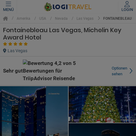
MENÜ
LOGIN
FONTAINEBLEAU L
Amerika
USA
Nevada
Las Vegas
Fontainebleau Las Vegas, Michelin Key
Award Hotel
Las Vegas
Optionen
Sehr gut
sehen