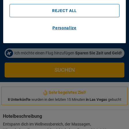
Fontainebleau Las Vegas, Michelin Key Award Hotel
REJECT ALL
Anreisetag
Abreisetag
14/08/2026
16/08/2026
Personalize
Personen/Zimmer
1
Zimmer
,
2
Erwachsene
Ich möchte einen Flug hinzufügen
Sparen Sie Zeit und Geld!
SUCHEN
Sehr begehrtes Ziel!
8 Unterkünfte
wurden in den letzten 15 Minuten
in Las Vegas
gebucht
Hotelbeschreibung
Entspann dich im Wellnessbereich, der Massagen,