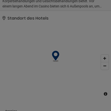
Körperbehandlungen und Gesichtsbehandlungen bietet. Vor
einem langen Abend im Casino bieten sich 6 Außenpools an, um
sich zu entspannen. Dieses Resort bietet auch ein Concierge-
Service, ein Souvenirladen/Kiosk und ein Friseursalon.. Zum
Standort des Hotels
Angebot gehören ein Businesscenter, ein Textilreinigungsservice
und eine rund um die Uhr besetzte Rezeption. Wenn du eine
Veranstaltung in Las Vegas planst, ist dieses Resort eine gute
Wahl, denn zu den 500000 Quadratfuß (46451 Quadratmeter)
großen Veranstaltungsräumlichkeiten zählen Konferenzfläche
und Tagungsräume..