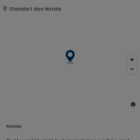
WLAN, ein Concierge-Service und ein Hochzeitsservice.. Zum
Angebot gehören ein rund um die Uhr geöffnetes Businesscenter,
Standort des Hotels
ein Textilreinigungsservice und eine rund um die Uhr besetzte
Rezeption. Für Veranstaltungen stehen folgende Einrichtungen
zur Verfügung: ein Konferenzzentrum und Tagungsräume..
Anreise