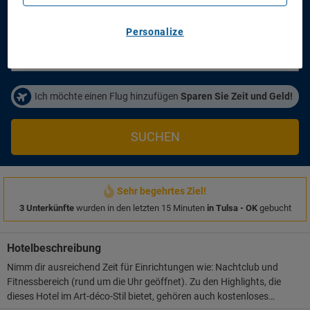
Anreisetag
Abreisetag
14/08/2026
16/08/2026
Personalize
Personen/Zimmer
1
Zimmer
,
2
Erwachsene
Ich möchte einen Flug hinzufügen
Sparen Sie Zeit und Geld!
SUCHEN
Sehr begehrtes Ziel!
3 Unterkünfte
wurden in den letzten 15 Minuten
in Tulsa - OK
gebucht
Hotelbeschreibung
Nimm dir ausreichend Zeit für Einrichtungen wie: Nachtclub und
Fitnessbereich (rund um die Uhr geöffnet). Zu den Highlights, die
dieses Hotel im Art-déco-Stil bietet, gehören auch kostenloses