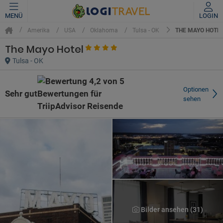
MENÜ
LOGIN
THE MAYO HOTE
Amerika
USA
Oklahoma
Tulsa - OK
The Mayo Hotel
Tulsa - OK
Optionen
Sehr gut
sehen
Bilder ansehen (31)