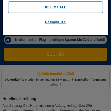
REJECT ALL
Anreisetag
Abreisetag
14/08/2026
16/08/2026
Personalize
Personen/Zimmer
1
Zimmer
,
2
Erwachsene
Ich möchte einen Flug hinzufügen
Sparen Sie Zeit und Geld!
SUCHEN
Sehr begehrtes Ziel!
9 Unterkünfte
wurden in den letzten 15 Minuten
in Nashville - Tennessee
gebucht
Hotelbeschreibung
Ausstattung: Das Hotel mit einem Aufzug verfügt über 296
Nichtraucherzimmer. Das freundliche Personal an der Rezeption