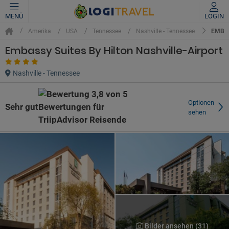
MENÜ
LOGIN
EMBAS
Amerika
USA
Tennessee
Nashville - Tennessee
Embassy Suites By Hilton Nashville-Airport
Nashville - Tennessee
Optionen
Sehr gut
sehen
Bilder ansehen (31)