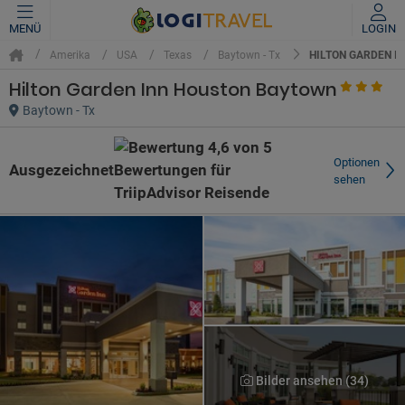
MENÜ
LOGIN
HILTON GARDEN I
Amerika
USA
Texas
Baytown - Tx
Hilton Garden Inn Houston Baytown
Baytown - Tx
Optionen
Ausgezeichnet
sehen
Bilder ansehen (34)