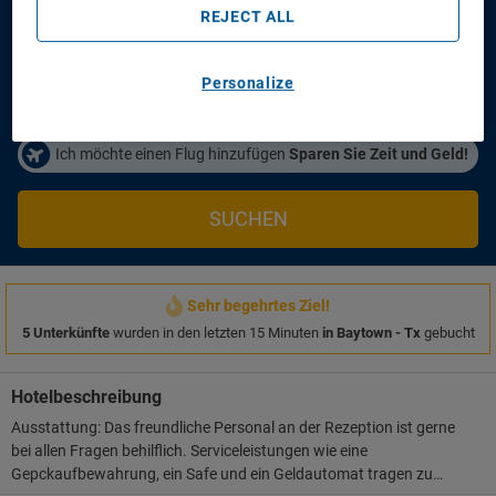
Anreisetag
Abreisetag
REJECT ALL
14/08/2026
16/08/2026
Personen/Zimmer
Personalize
1
Zimmer
,
2
Erwachsene
Ich möchte einen Flug hinzufügen
Sparen Sie Zeit und Geld!
SUCHEN
Sehr begehrtes Ziel!
5 Unterkünfte
wurden in den letzten 15 Minuten
in Baytown - Tx
gebucht
Hotelbeschreibung
Ausstattung: Das freundliche Personal an der Rezeption ist gerne
bei allen Fragen behilflich. Serviceleistungen wie eine
Gepckaufbewahrung, ein Safe und ein Geldautomat tragen zu