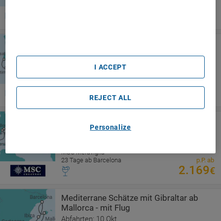
8 Tage ab Lissabon (Portugal)
p.P. ab
information on a device. Personalised advertising and
760
€
content, advertising and content measurement, audience
research and services development.
List of Partners (vendors)
Iberische Sonnenroute
Abfahrten: 30 Aug; 13 Sep
Suiten All inclusive*
I ACCEPT
Norwegian Dawn
8 Tage ab Barcelona
p.P. ab
771
€
REJECT ALL
Von Barcelona nach Miami Alles Inklusive
Personalize
Abfahrten: 20 Okt
Alles Inklusive
MSC Meraviglia
23 Tage ab Barcelona
p.P. ab
2.169
€
Mediterrane Schätze mit Gibraltar ab
Mallorca - mit Flug
Abfahrten: 10 Okt