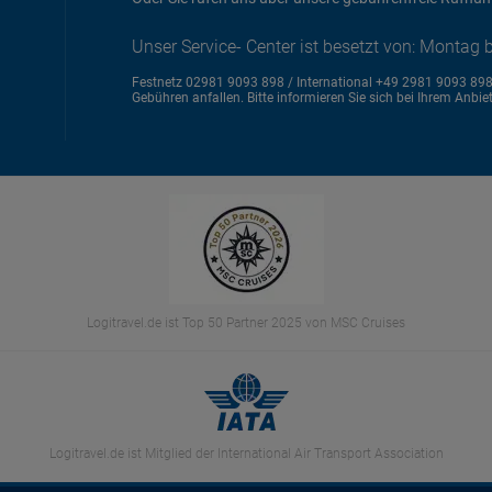
Unser Service- Center ist besetzt von: Montag b
Festnetz 02981 9093 898 / International +49 2981 9093 89
Gebühren anfallen. Bitte informieren Sie sich bei Ihrem Anbiet
Logitravel.de ist Top 50 Partner 2025 von MSC Cruises
Logitravel.de ist Mitglied der International Air Transport Association