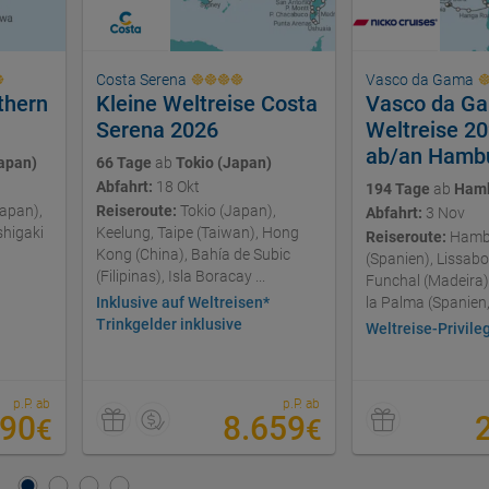
Costa Serena
Vasco da Gama
thern
Kleine Weltreise Costa
Vasco da G
Serena 2026
Weltreise 2
ab/an Hamb
apan)
66 Tage
ab
Tokio (Japan)
Abfahrt:
18 Okt
194 Tage
ab
Ham
apan),
Reiseroute:
Tokio (Japan),
Abfahrt:
3 Nov
shigaki
Keelung, Taipe (Taiwan), Hong
Reiseroute:
Hambu
)
Kong (China), Bahía de Subic
(Spanien), Lissabo
(Filipinas), Isla Boracay ...
Funchal (Madeira)
Inklusive auf Weltreisen*
la Palma (Spanien, 
Trinkgelder inklusive
Weltreise-Privile
p.P. ab
p.P. ab
590
8.659
€
€