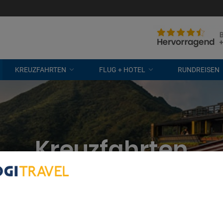
KREUZFAHRTEN
FLUG + HOTEL
RUNDREISEN
Kreuzfahrten
lung, Taipe
bout Your Privacy
r partners process data to provide:
e geolocation data. Actively scan device characteristics for identification
ess information on a device. Personalised advertising and content, adve