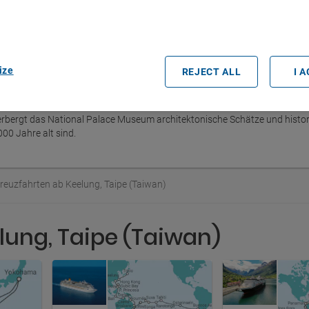
easurement, audience research and services development.
rtners (vendors)
ize
REJECT ALL
I 
 Der Hafen von Keelung ist der zweitgrößte Handelshafen von Taiwan und
um. Vor allem der Besuch des Nachtmarktes ist bei Touristen sehr belieb
aiwans. Zu den touristischen Sehenswürdigkeiten gehören der Neue Park, 
erbergt das National Palace Museum architektonische Schätze und histo
00 Jahre alt sind.
reuzfahrten ab Keelung, Taipe (Taiwan)
lung, Taipe (Taiwan)