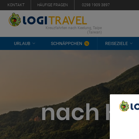
KONTAKT
HÄUFIGE FRAGEN
0298 1909 3897
Kreuzfahrten nach Keelung, Taipe
(Taiwan)
URLAUB
SCHNÄPPCHEN
REISEZIELE
nach Kee
We Care A
We and ou
Use precis
and/or acc