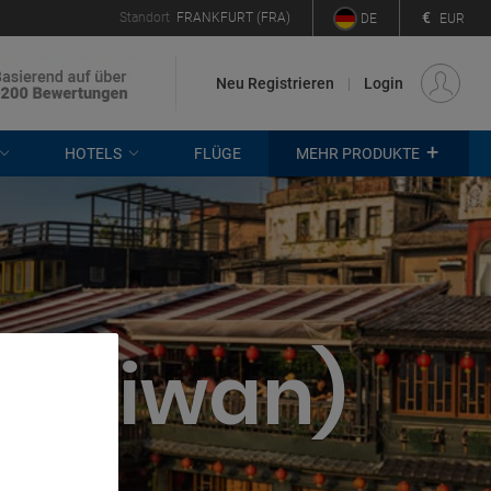
€
Standort
FRANKFURT (FRA)
DE
EUR
Neu Registrieren
Login
+
HOTELS
FLÜGE
MEHR PRODUKTE
 (Taiwan)
. Store
rtising and