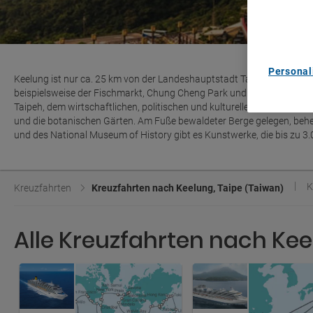
content m
List of Pa
Personal
Keelung ist nur ca. 25 km von der Landeshauptstadt Taipeh entfernt.
beispielsweise der Fischmarkt, Chung Cheng Park und das Nationalmuse
Taipeh, dem wirtschaftlichen, politischen und kulturellen Zentrum T
und die botanischen Gärten. Am Fuße bewaldeter Berge gelegen, beh
und des National Museum of History gibt es Kunstwerke, die bis zu 3.0
K
Kreuzfahrten
Kreuzfahrten nach Keelung, Taipe (Taiwan)
Alle Kreuzfahrten nach Kee