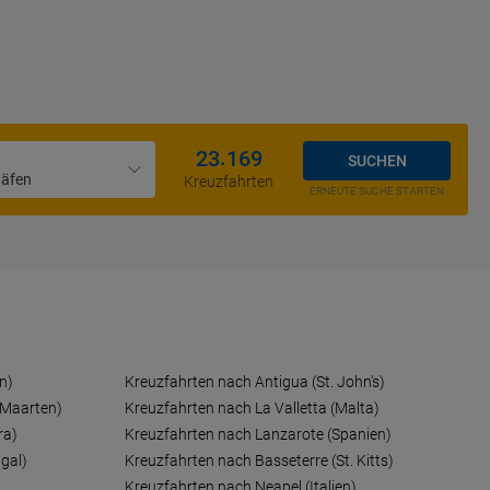
.
2
3
1
6
9
SUCHEN
Häfen
Kreuzfahrten
ERNEUTE SUCHE STARTEN
n)
Kreuzfahrten nach Antigua (St. John's)
 Maarten)
Kreuzfahrten nach La Valletta (Malta)
ra)
Kreuzfahrten nach Lanzarote (Spanien)
gal)
Kreuzfahrten nach Basseterre (St. Kitts)
Kreuzfahrten nach Neapel (Italien)