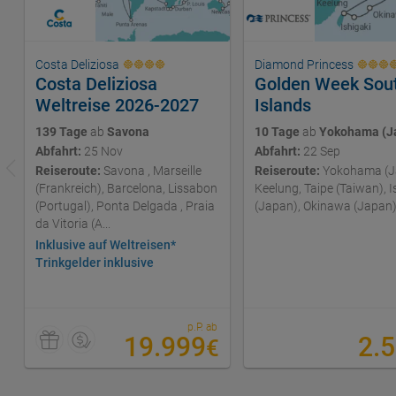
Costa Deliziosa
Diamond Princess
Costa Deliziosa
Golden Week Sou
Weltreise 2026-2027
Islands
139 Tage
ab
Savona
10 Tage
ab
Yokohama (J
Abfahrt:
25 Nov
Abfahrt:
22 Sep
Reiseroute:
Savona , Marseille
Reiseroute:
Yokohama (J
(Frankreich), Barcelona, Lissabon
Keelung, Taipe (Taiwan), I
(Portugal), Ponta Delgada , Praia
(Japan), Okinawa (Japan
da Vitoria (A...
Inklusive auf Weltreisen*
Trinkgelder inklusive
p.P. ab
19.999
2.
€