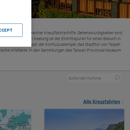
ACCEPT
 Anlaufpunkt zahlreicher Kreuzfahrtschiffe. Sehenswürdigkeiten sind
t. Der Hafen von Keelung ist der Eintrittspunkt für einen Besuch in
der Long-Shan-Tempel, der Konfuziustempel, das Stadttor von Taipeh
rische Artefakte. In den Sammlungen des Taiwan Provincial Museum
Alle Kreuzfahrten