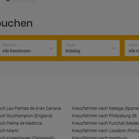
buchen
Reederei
Dauer
Hafen
Alle Reedereien
Beliebig
Alle 
ach Las Palmas de Gran Canaria
Kreuzfahrten nach Malaga (Spanie
ach Southampton (England)
Kreuzfahrten nach Philipsburg (St.
ach Palma de Mallorca
Kreuzfahrten nach Funchal (Madei
ach Miami
Kreuzfahrten nach Lissabon (Portu
nach Kopenhagen (Dänemark)
Kreuzfahrten nach Hamburg