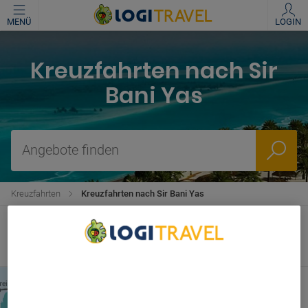
MENÜ
LOGIN
Kreuzfahrten nach Sir
Bani Yas
Angebote finden
Kreuzfahrten
Kreuzfahrten nach Sir Bani Yas
Alle
Kreuzfahrten nach Sir Bani
Yas
We Care About Your Privacy
We and our partners process data to provide:
Vereinigte Arabische Emirate, Katar Alles
Inklusive
Use precise geolocation data. Actively scan device
characteristics for identification. Store and/or access