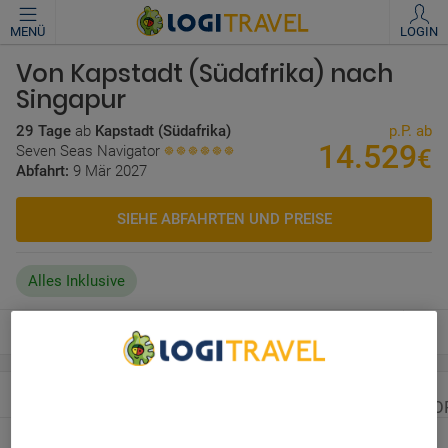
MENÜ
LOGIN
Von Kapstadt (Südafrika) nach
Singapur
29 Tage
ab
Kapstadt (Südafrika)
p.P. ab
14.529
Seven Seas Navigator
€
Abfahrt:
9 Mär 2027
SIEHE ABFAHRTEN UND PREISE
Alles Inklusive
We Care About Your Privacy
DIE KREUZFAHRT
DAS SCHIFF
WICHTIGE INFO
We and our partners process data to provide:
Use precise geolocation data. Actively scan device