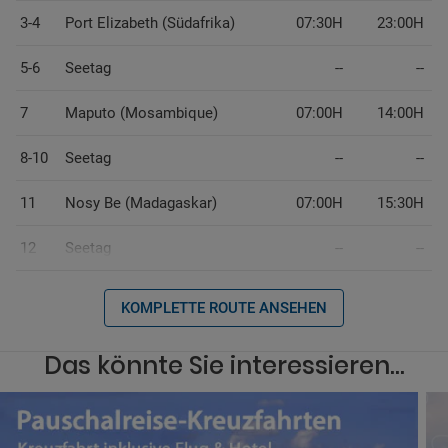
3-4
Port Elizabeth (Südafrika)
07:30H
23:00H
5-6
Seetag
--
--
7
Maputo (Mosambique)
07:00H
14:00H
8-10
Seetag
--
--
11
Nosy Be (Madagaskar)
07:00H
15:30H
12
Seetag
--
--
KOMPLETTE ROUTE ANSEHEN
Das könnte Sie interessieren...