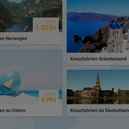
p.P. ab
1.029
€
ten Norwegen
Kreuzfahrten Griechenland
p.P. ab
699
€
en zu Ostern
Kreuzfahrten ab Deutschlan