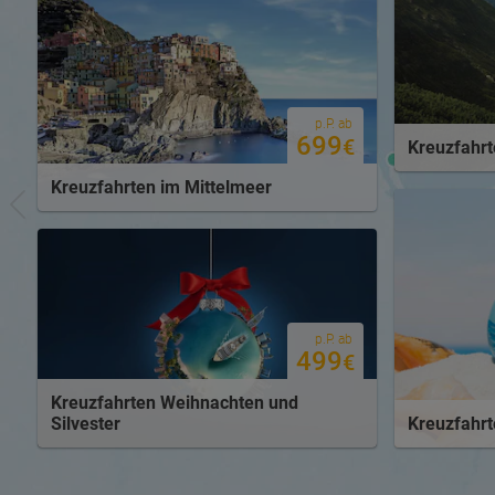
p.P. ab
699
€
Kreuzfahr
Kreuzfahrten im Mittelmeer
p.P. ab
499
€
Kreuzfahrten Weihnachten und
Silvester
Kreuzfahrt