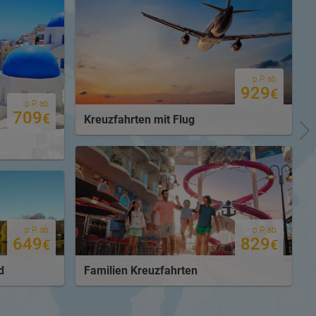
p.P. ab
929
€
p.P. ab
709
€
Kreuzfahrten mit Flug
p.P. ab
p.P. ab
829
649
€
€
Familien Kreuzfahrten
d