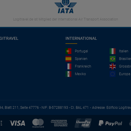
Logitravel.de ist Mitglied der International Air Transport Association
GITRAVEL
INTERNATIONAL
Portugal
Italien
Spanien
Brasilie
Frankreich
Grossbr
Mexiko
Europa
94, Blatt 211, Seite 47776 - NIF: B-57288193 - CI. BAL 471
Adresse: Edificio Logitra