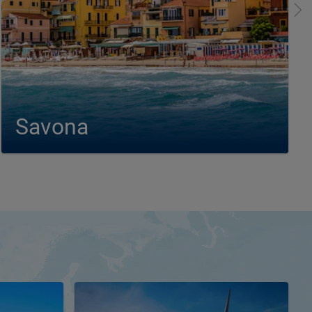
Savona
Günstige Angebote für Kreuzfahrten im westlichen
Mittelmeer ab Savona. Erleben Sie Italien, Frankreich,
Spanien und die Mittelmeer- Inseln Malta ,Sizilien, Sardinen,
Korsika und Mallorca mit Costa Kreuzfahrten. Savona liegt
an der wunderschönen Palmenriviera, einem Abschnitt der
ligurischen Riviera...
Kreuzfahrten ab Savona
Kreuzfahrten nach Savona