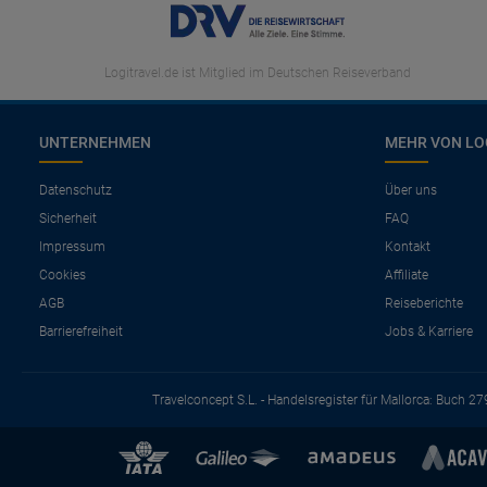
Logitravel.de ist Mitglied im Deutschen Reiseverband
UNTERNEHMEN
MEHR VON LO
Datenschutz
Über uns
Sicherheit
FAQ
Impressum
Kontakt
Cookies
Affiliate
AGB
Reiseberichte
Barrierefreiheit
Jobs & Karriere
Travelconcept S.L. - Handelsregister für Mallorca: Buch 27