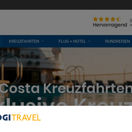
KREUZFAHRTEN
FLUG + HOTEL
RUNDREISEN
Costa Kreuzfahrte
nklusive Kreu
bout Your Privacy