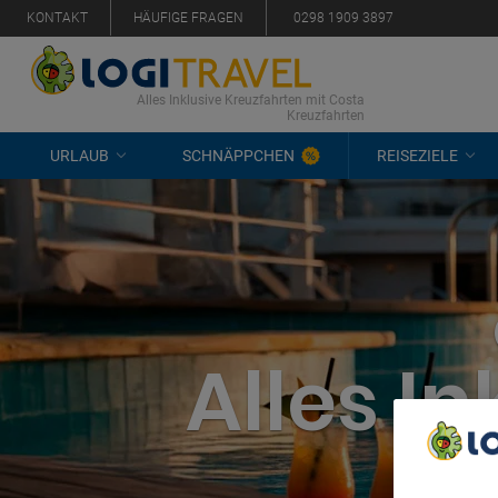
KONTAKT
HÄUFIGE FRAGEN
0298 1909 3897
Alles Inklusive Kreuzfahrten mit Costa
Kreuzfahrten
URLAUB
SCHNÄPPCHEN
REISEZIELE
Alles I
We Care A