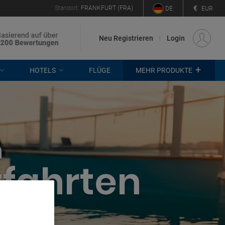
€
Standort
FRANKFURT (FRA)
DE
EUR
Neu Registrieren
Login
+
HOTELS
FLÜGE
MEHR PRODUKTE
n
zfahrten