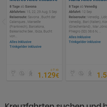
8 Tage
ab
Savona
8 Tage
ab
Venedig
Abfahrten:
15, 22, 29 Aug; 5 Sep
Abfahrt:
12 Sep
Reiseroute:
Savona , Bucht der
Reiseroute:
Venedig , Lid
Calanques , Marseille
Venedig , Bari (Italien), Ko
(Frankreich), Barcelona,
(Griechenland) , Mar Jóni
Balearische See , Ibiza, Bucht
P.Negro (SD) 38.6 N, ...
von...
Alles Inklusive
Alles Inklusive
Trinkgelder inklusive
Trinkgelder inklusive
p.P. ab
1.129
1.
€
Kreuzfahrten suchen und 