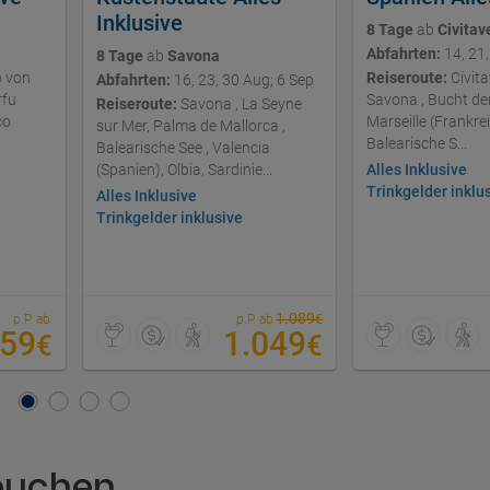
Inklusive
8 Tage
ab
Civitav
Abfahrten:
14, 21,
8 Tage
ab
Savona
o von
Reiseroute:
Civita
Abfahrten:
16, 23, 30 Aug; 6 Sep
rfu
Savona , Bucht de
Reiseroute:
Savona , La Seyne
co
Marseille (Frankre
sur Mer, Palma de Mallorca ,
Balearische S...
Balearische See , Valencia
(Spanien), Olbia, Sardinie...
Alles Inklusive
Trinkgelder inklu
Alles Inklusive
Trinkgelder inklusive
1.089
p.P. ab
p.P. ab
€
559
1.049
€
€
buchen