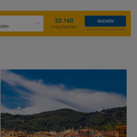
.
2
3
1
6
0
SUCHEN
Häfen
Kreuzfahrten
ERNEUTE SUCHE STARTEN