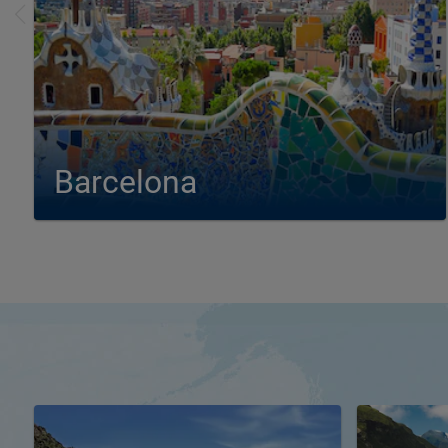
Barcelona
Günstige Angebote für Kreuzfahrten im westlichen
Mittelmeer ab Barcelona. Erleben Sie Italien, Frankreich,
Spanien und die Mittelmeer- Inseln Malta ,Sizilien, Sardinen,
Korsika und Mallorca mit den Reedereien MSC Kreuzfahrten,
AIDA, Pullmantur und Costa Kreuzfahrten. Der Hafen von
Barcelona ist ein...
Kreuzfahrten ab Barcelona
Kreuzfahrten nach Barcelona