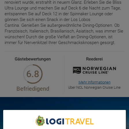
renoviert wurde, erstrahlt in neuem Glanz. Erleben Sie die Bliss
Ultra Lounge und machen Sie auf Deck 6 die Nacht zum Tage,
entspannen Sie auf Deck 12 in der Spinnaker Lounge oder
gönnen Sie sich einen Snack in der Los Lobos
Cantina. Genießen Sie außergewöhnliche Dining-Optionen. Ob
Französisch, Italienisch, Brasilianisch, Asiatisch, was immer Sie
wünschen! Durch die große Vielfalt an Dining-Optionen, ist
immer für Nervenkitzel Ihrer Geschmacksknospen gesorgt.
Gästebewertungen
Reederei
6.8
Mehr Informationen
Befriedigend
über NCL Norwegian Cruise Line