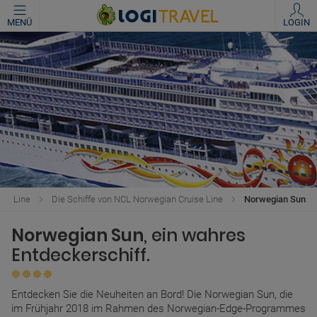
MENÜ
LOGIN
se Line
Die Schiffe von NCL Norwegian Cruise Line
Norwegian Sun
Norwegian Sun
, ein wahres
Entdeckerschiff.
Entdecken Sie die Neuheiten an Bord! Die Norwegian Sun, die
im Frühjahr 2018 im Rahmen des Norwegian-Edge-Programmes