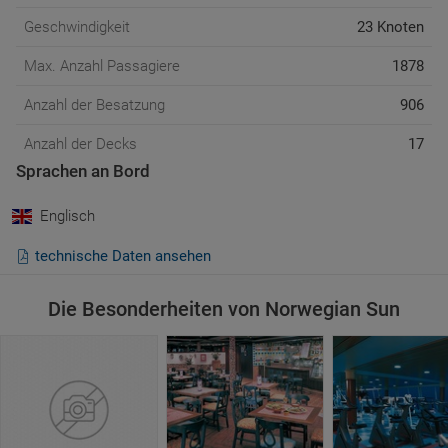
Geschwindigkeit
23 Knoten
Max. Anzahl Passagiere
1878
Anzahl der Besatzung
906
Anzahl der Decks
17
Sprachen an Bord
Anzahl der Kabinen
1001
Englisch
Anzahl der Innenkabinen
968
technische Daten ansehen
Länge
258 m.
Premium
Niveau des Services (Verhältnis Passagier /
Die Besonderheiten von Norwegian Sun
Besatzung)
2:1
Hervorragend
Platz an Board ( Verhältnis BRT /
Passagier)
42:1