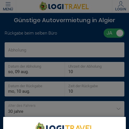
MENÜ
LOGIN
Günstige Autovermietung in Algier
Rückgabe beim selben Büro
Abholung
Datum der Abholung
Uhrzeit der Abholung
Datum der Rückgabe
Zeit der Rückgabe
Alter des Fahrers
30 jahre
SUCHEN