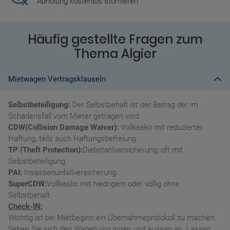
Abholung kostenlos stornieren
Häufig gestellte Fragen zum
Thema Algier
Mietwagen Vertragsklauseln
Selbstbeteiligung:
Der Selbstbehalt ist der Betrag der im
Schadensfall vom Mieter getragen wird.
CDW(Collision Damage Waiver):
Vollkasko mit reduzierter
Haftung, teils auch Haftungsbefreiung.
TP (Theft Protection):
Diebstahlversicherung, oft mit
Selbstbeteiligung.
PAI:
Insassenunfallversicherung.
SuperCDW:
Vollkasko mit niedrigem oder völlig ohne
Selbstbehalt.
Check-IN:
Wichtig ist bei Mietbeginn ein Übernahmeprotokoll zu machen:
Sehen Sie sich den Wagen von innen und aussen an. Lassen