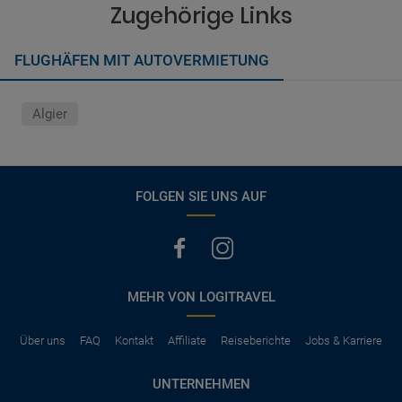
vermerkt, hat der Mietwagen nur Haftpflichtversicherung.
Zugehörige Links
(Normalerweise mit SB)
Die folgenden Leistungen sind normalerweise im Mietpreis
FLUGHÄFEN MIT AUTOVERMIETUNG
ausgeschlossen
Vollkasko Versicherung
Benzin
Algier
Parkhäuser, Maut, Steuern, Strafzettel
Zusätzliche Fahrer
Kindersitze, GPS, Schneeketten
FOLGEN SIE UNS AUF
MEHR VON LOGITRAVEL
Über uns
FAQ
Kontakt
Affiliate
Reiseberichte
Jobs & Karriere
UNTERNEHMEN