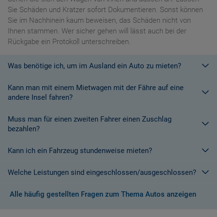
Sie Schäden und Kratzer sofort Dokumentieren. Sonst können
Sie im Nachhinein kaum beweisen, das Schäden nicht von
Ihnen stammen. Wer sicher gehen will lässt auch bei der
Rückgabe ein Protokoll unterschreiben.
Was benötige ich, um im Ausland ein Auto zu mieten?
Kann man mit einem Mietwagen mit der Fähre auf eine
Mit einem europäischen Führerschein ist es kein Problem ein
andere Insel fahren?
Fahrzeug zu mieten. In Europa und bei den meisten
Autovermietungen Weltweit.
Muss man für einen zweiten Fahrer einen Zuschlag
Die meisten Fahrzeugvermieter erlauben aus Gründen des
bezahlen?
Versicherungsschutzes an Bord eines Schiffes nicht, dass ihre
Fahrzeuge auf eine Fähre verladen werden. Weitere
Kann ich ein Fahrzeug stundenweise mieten?
Ja. Für jeden zusätzlichen Fahrer muss am Zielort ein Zuschlag
Informationen finden Sie in den Bedingungen des Vermieters.
gezahlt werden, es sei denn, Sie werden über ein
Welche Leistungen sind eingeschlossen/ausgeschlossen?
Sonderangebot informiert, bei dem ein zusätzlicher Fahrer
Derzeit ist der Mindestzeitraum für eine Autoanmietung 24
kostenlos aufgenommen werden kann.
Stunden.
Alle häufig gestellten Fragen zum Thema Autos anzeigen
Normalerweise werden Ihnen in den AGB's die Leistungen beim
Wenn zusätzliche Fahrer vorhanden sind, müssen auch diese
Abschluss der Buchung aufgezeigt. Wenn nicht anders
ihre Unterlagen (Ausweis und gültigen Führerschein) vorlegen