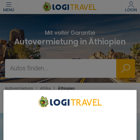
MENÜ
LOGIN
Mit voller Garantie
Autovermietung in Äthiopien
Autos finden...
Autovermietung
Afrika
Äthiopien
We Care About Your Privacy
We and our partners process data to provide:
Use precise geolocation data. Actively scan device
characteristics for identification. Store and/or access
information on a device. Personalised advertising and