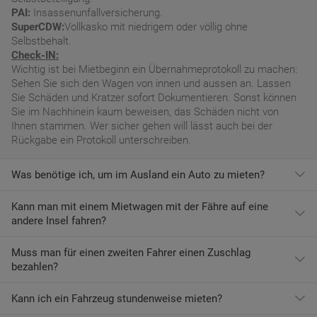
PAI:
Insassenunfallversicherung.
SuperCDW:
Vollkasko mit niedrigem oder völlig ohne
Selbstbehalt.
Check-IN:
Wichtig ist bei Mietbeginn ein Übernahmeprotokoll zu machen:
Sehen Sie sich den Wagen von innen und aussen an. Lassen
Sie Schäden und Kratzer sofort Dokumentieren. Sonst können
Sie im Nachhinein kaum beweisen, das Schäden nicht von
Ihnen stammen. Wer sicher gehen will lässt auch bei der
Rückgabe ein Protokoll unterschreiben.
Was benötige ich, um im Ausland ein Auto zu mieten?
Kann man mit einem Mietwagen mit der Fähre auf eine
Mit einem europäischen Führerschein ist es kein Problem ein
andere Insel fahren?
Fahrzeug zu mieten. In Europa und bei den meisten
Autovermietungen Weltweit.
Muss man für einen zweiten Fahrer einen Zuschlag
Die meisten Fahrzeugvermieter erlauben aus Gründen des
bezahlen?
Versicherungsschutzes an Bord eines Schiffes nicht, dass ihre
Fahrzeuge auf eine Fähre verladen werden. Weitere
Informationen finden Sie in den Bedingungen des Vermieters.
Kann ich ein Fahrzeug stundenweise mieten?
Ja. Für jeden zusätzlichen Fahrer muss am Zielort ein Zuschlag
gezahlt werden, es sei denn, Sie werden über ein