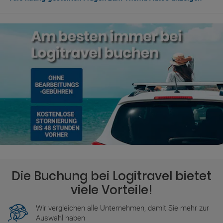
Die folgenden Autovermietungen haben ihre Büros am
Flughafen:
Avis
BIDVEST
Budget
Europcar
Hertz
Die Buchung bei Logitravel bietet
viele Vorteile!
Wir vergleichen alle Unternehmen, damit Sie mehr zur
Auswahl haben