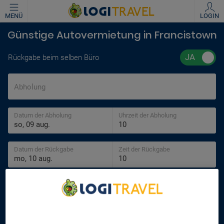
MENÜ
LOGIN
Günstige Autovermietung in Francistown
Rückgabe beim selben Büro
Abholung
Datum der Abholung
Uhrzeit der Abholung
Datum der Rückgabe
Zeit der Rückgabe
Alter des Fahrers
30 jahre
We Care About Your Privacy
We and our partners process data to provide:
SUCHEN