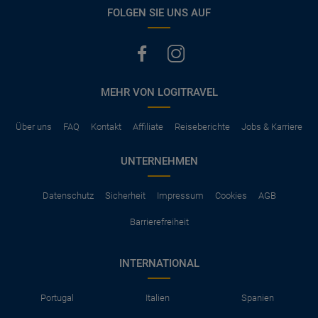
vermerkt, hat der Mietwagen nur Haftpflichtversicherung.
FOLGEN SIE UNS AUF
(Normalerweise mit SB)
Die folgenden Leistungen sind normalerweise im Mietpreis
ausgeschlossen
Vollkasko Versicherung
Benzin
MEHR VON LOGITRAVEL
Parkhäuser, Maut, Steuern, Strafzettel
Zusätzliche Fahrer
Kindersitze, GPS, Schneeketten
Über uns
FAQ
Kontakt
Affiliate
Reiseberichte
Jobs & Karriere
UNTERNEHMEN
Datenschutz
Sicherheit
Impressum
Cookies
AGB
Barrierefreiheit
INTERNATIONAL
Portugal
Italien
Spanien