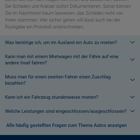
Sie Schäden und Kratzer sofort Dokumentieren. Sonst können
Sie im Nachhinein kaum beweisen, das Schäden nicht von
Ihnen stammen. Wer sicher gehen will lässt auch bei der
Rückgabe ein Protokoll unterschreiben.
Was benötige ich, um im Ausland ein Auto zu mieten?
Kann man mit einem Mietwagen mit der Fähre auf eine
Mit einem europäischen Führerschein ist es kein Problem ein
andere Insel fahren?
Fahrzeug zu mieten. In Europa und bei den meisten
Autovermietungen Weltweit.
Muss man für einen zweiten Fahrer einen Zuschlag
Die meisten Fahrzeugvermieter erlauben aus Gründen des
bezahlen?
Versicherungsschutzes an Bord eines Schiffes nicht, dass ihre
Fahrzeuge auf eine Fähre verladen werden. Weitere
Kann ich ein Fahrzeug stundenweise mieten?
Ja. Für jeden zusätzlichen Fahrer muss am Zielort ein Zuschlag
Informationen finden Sie in den Bedingungen des Vermieters.
gezahlt werden, es sei denn, Sie werden über ein
Welche Leistungen sind eingeschlossen/ausgeschlossen?
Sonderangebot informiert, bei dem ein zusätzlicher Fahrer
Derzeit ist der Mindestzeitraum für eine Autoanmietung 24
kostenlos aufgenommen werden kann.
Stunden.
Alle häufig gestellten Fragen zum Thema Autos anzeigen
Normalerweise werden Ihnen in den AGB's die Leistungen beim
Wenn zusätzliche Fahrer vorhanden sind, müssen auch diese
Abschluss der Buchung aufgezeigt. Wenn nicht anders
ihre Unterlagen (Ausweis und gültigen Führerschein) vorlegen