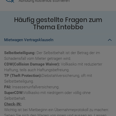
Abholung kostenlos stornieren
Häufig gestellte Fragen zum
Thema Entebbe
Mietwagen Vertragsklauseln
Selbstbeteiligung:
Der Selbstbehalt ist der Betrag der im
Schadensfall vom Mieter getragen wird.
CDW(Collision Damage Waiver):
Vollkasko mit reduzierter
Haftung, teils auch Haftungsbefreiung.
TP (Theft Protection):
Diebstahlversicherung, oft mit
Selbstbeteiligung.
PAI:
Insassenunfallversicherung.
SuperCDW:
Vollkasko mit niedrigem oder völlig ohne
Selbstbehalt.
Check-IN:
Wichtig ist bei Mietbeginn ein Übernahmeprotokoll zu machen:
Sehen Sie sich den Wagen von innen und aussen an. Lassen