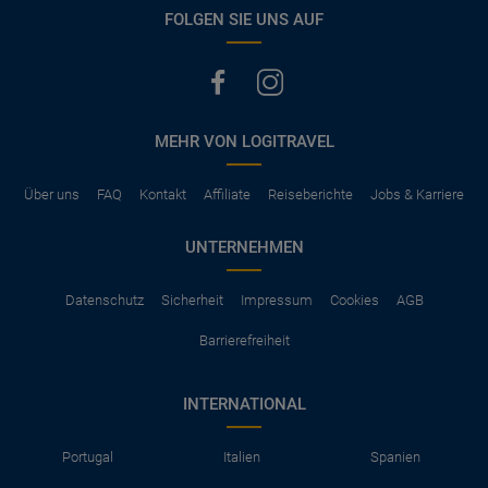
vermerkt, hat der Mietwagen nur Haftpflichtversicherung.
FOLGEN SIE UNS AUF
(Normalerweise mit SB)
Die folgenden Leistungen sind normalerweise im Mietpreis
ausgeschlossen
Vollkasko Versicherung
Benzin
MEHR VON LOGITRAVEL
Parkhäuser, Maut, Steuern, Strafzettel
Zusätzliche Fahrer
Kindersitze, GPS, Schneeketten
Über uns
FAQ
Kontakt
Affiliate
Reiseberichte
Jobs & Karriere
UNTERNEHMEN
Datenschutz
Sicherheit
Impressum
Cookies
AGB
Barrierefreiheit
INTERNATIONAL
Portugal
Italien
Spanien