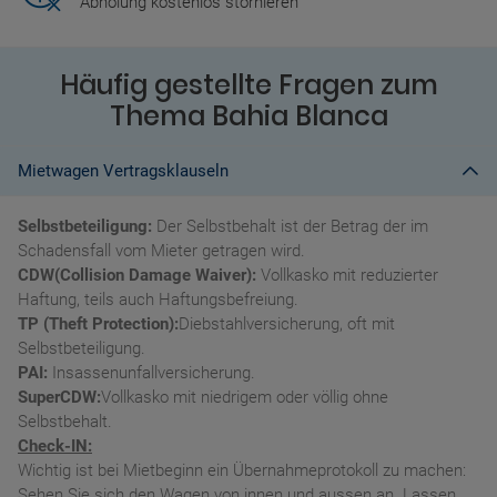
Abholung kostenlos stornieren
Häufig gestellte Fragen zum
Thema Bahia Blanca
Mietwagen Vertragsklauseln
Selbstbeteiligung:
Der Selbstbehalt ist der Betrag der im
Schadensfall vom Mieter getragen wird.
CDW(Collision Damage Waiver):
Vollkasko mit reduzierter
Haftung, teils auch Haftungsbefreiung.
TP (Theft Protection):
Diebstahlversicherung, oft mit
Selbstbeteiligung.
PAI:
Insassenunfallversicherung.
SuperCDW:
Vollkasko mit niedrigem oder völlig ohne
Selbstbehalt.
Check-IN:
Wichtig ist bei Mietbeginn ein Übernahmeprotokoll zu machen:
Sehen Sie sich den Wagen von innen und aussen an. Lassen