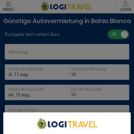
MENÜ
LOGIN
Günstige Autovermietung in Bahia Blanca
Rückgabe beim selben Büro
Abholung
Datum der Abholung
Uhrzeit der Abholung
Datum der Rückgabe
Zeit der Rückgabe
Alter des Fahrers
30 jahre
SUCHEN