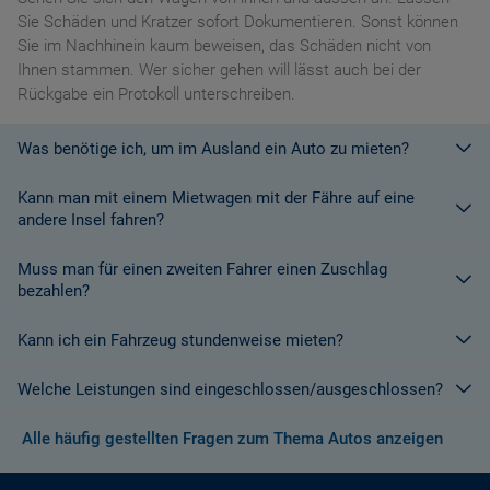
Sie Schäden und Kratzer sofort Dokumentieren. Sonst können
Sie im Nachhinein kaum beweisen, das Schäden nicht von
Ihnen stammen. Wer sicher gehen will lässt auch bei der
Rückgabe ein Protokoll unterschreiben.
Was benötige ich, um im Ausland ein Auto zu mieten?
Kann man mit einem Mietwagen mit der Fähre auf eine
Mit einem europäischen Führerschein ist es kein Problem ein
andere Insel fahren?
Fahrzeug zu mieten. In Europa und bei den meisten
Autovermietungen Weltweit.
Muss man für einen zweiten Fahrer einen Zuschlag
Die meisten Fahrzeugvermieter erlauben aus Gründen des
bezahlen?
Versicherungsschutzes an Bord eines Schiffes nicht, dass ihre
Fahrzeuge auf eine Fähre verladen werden. Weitere
Kann ich ein Fahrzeug stundenweise mieten?
Ja. Für jeden zusätzlichen Fahrer muss am Zielort ein Zuschlag
Informationen finden Sie in den Bedingungen des Vermieters.
gezahlt werden, es sei denn, Sie werden über ein
Welche Leistungen sind eingeschlossen/ausgeschlossen?
Sonderangebot informiert, bei dem ein zusätzlicher Fahrer
Derzeit ist der Mindestzeitraum für eine Autoanmietung 24
kostenlos aufgenommen werden kann.
Stunden.
Alle häufig gestellten Fragen zum Thema Autos anzeigen
Normalerweise werden Ihnen in den AGB's die Leistungen beim
Wenn zusätzliche Fahrer vorhanden sind, müssen auch diese
Abschluss der Buchung aufgezeigt. Wenn nicht anders
ihre Unterlagen (Ausweis und gültigen Führerschein) vorlegen