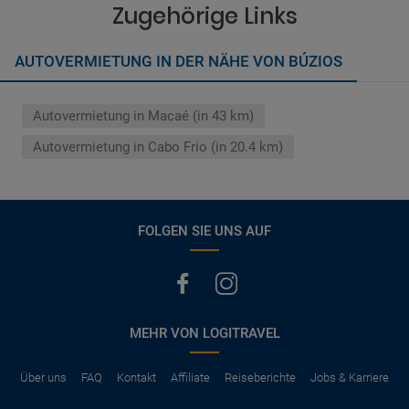
vermerkt, hat der Mietwagen nur Haftpflichtversicherung.
Zugehörige Links
(Normalerweise mit SB)
Die folgenden Leistungen sind normalerweise im Mietpreis
AUTOVERMIETUNG IN DER NÄHE VON BÚZIOS
ausgeschlossen
Vollkasko Versicherung
Benzin
Autovermietung in Macaé (in 43 km)
Parkhäuser, Maut, Steuern, Strafzettel
Zusätzliche Fahrer
Autovermietung in Cabo Frio (in 20.4 km)
Kindersitze, GPS, Schneeketten
FOLGEN SIE UNS AUF
MEHR VON LOGITRAVEL
Über uns
FAQ
Kontakt
Affiliate
Reiseberichte
Jobs & Karriere