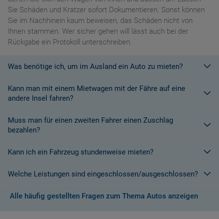
Sie Schäden und Kratzer sofort Dokumentieren. Sonst können
Sie im Nachhinein kaum beweisen, das Schäden nicht von
Ihnen stammen. Wer sicher gehen will lässt auch bei der
Rückgabe ein Protokoll unterschreiben.
Was benötige ich, um im Ausland ein Auto zu mieten?
Kann man mit einem Mietwagen mit der Fähre auf eine
Mit einem europäischen Führerschein ist es kein Problem ein
andere Insel fahren?
Fahrzeug zu mieten. In Europa und bei den meisten
Autovermietungen Weltweit.
Muss man für einen zweiten Fahrer einen Zuschlag
Die meisten Fahrzeugvermieter erlauben aus Gründen des
bezahlen?
Versicherungsschutzes an Bord eines Schiffes nicht, dass ihre
Fahrzeuge auf eine Fähre verladen werden. Weitere
Kann ich ein Fahrzeug stundenweise mieten?
Ja. Für jeden zusätzlichen Fahrer muss am Zielort ein Zuschlag
Informationen finden Sie in den Bedingungen des Vermieters.
gezahlt werden, es sei denn, Sie werden über ein
Welche Leistungen sind eingeschlossen/ausgeschlossen?
Sonderangebot informiert, bei dem ein zusätzlicher Fahrer
Derzeit ist der Mindestzeitraum für eine Autoanmietung 24
kostenlos aufgenommen werden kann.
Stunden.
Alle häufig gestellten Fragen zum Thema Autos anzeigen
Normalerweise werden Ihnen in den AGB's die Leistungen beim
Wenn zusätzliche Fahrer vorhanden sind, müssen auch diese
Abschluss der Buchung aufgezeigt. Wenn nicht anders
ihre Unterlagen (Ausweis und gültigen Führerschein) vorlegen