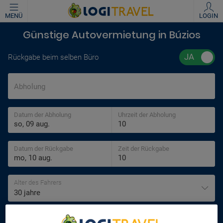
MENÜ
LOGIN
Günstige Autovermietung in Búzios
Rückgabe beim selben Büro
Abholung
Datum der Abholung
Uhrzeit der Abholung
Datum der Rückgabe
Zeit der Rückgabe
Alter des Fahrers
30 jahre
SUCHEN