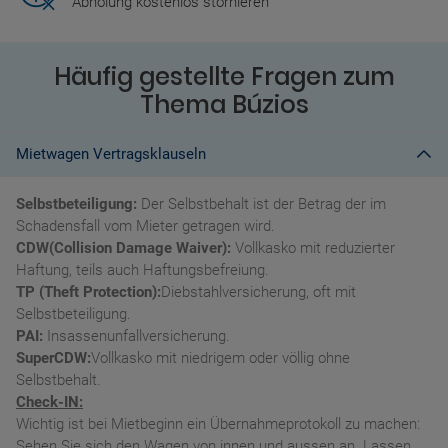
Abholung kostenlos stornieren
Häufig gestellte Fragen zum
Thema Búzios
Mietwagen Vertragsklauseln
Selbstbeteiligung:
Der Selbstbehalt ist der Betrag der im
Schadensfall vom Mieter getragen wird.
CDW(Collision Damage Waiver):
Vollkasko mit reduzierter
Haftung, teils auch Haftungsbefreiung.
TP (Theft Protection):
Diebstahlversicherung, oft mit
Selbstbeteiligung.
PAI:
Insassenunfallversicherung.
SuperCDW:
Vollkasko mit niedrigem oder völlig ohne
Selbstbehalt.
Check-IN:
Wichtig ist bei Mietbeginn ein Übernahmeprotokoll zu machen:
Sehen Sie sich den Wagen von innen und aussen an. Lassen