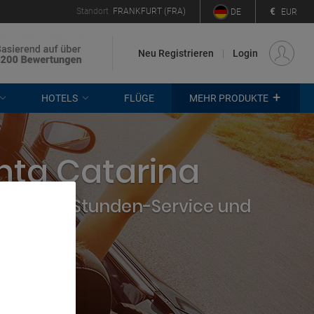
€
Standort
FRANKFURT (FRA)
DE
EUR
Neu Registrieren
Login
+
HOTELS
FLÜGE
MEHR PRODUKTE
nta Catarina
hmen, 24-Stunden-Service und
. Store
rtising and