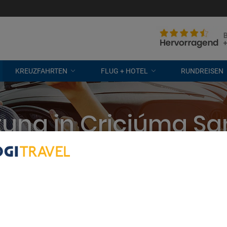
KREUZFAHRTEN
FLUG + HOTEL
RUNDREISEN
ung in Criciúma Sa
eten? Wir vergleichen alle Unterne
kostenlose Stornierung
bout Your Privacy
r partners process data to provide:
e geolocation data. Actively scan device characteristics for identification
ess information on a device. Personalised advertising and content, adve
easurement, audience research and services development.
rtners (vendors)