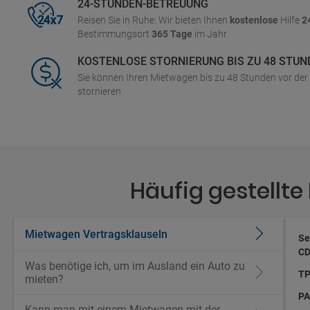
24-STUNDEN-BETREUUNG
Reisen Sie in Ruhe: Wir bieten Ihnen
kostenlose
Hilfe
2
Bestimmungsort
365 Tage
im Jahr
KOSTENLOSE STORNIERUNG BIS ZU 48 STUN
Sie können Ihren Mietwagen bis zu 48 Stunden vor de
stornieren
Häufig gestellt
Mietwagen Vertragsklauseln
Se
CD
Was benötige ich, um im Ausland ein Auto zu
TP
mieten?
PA
Kann man mit einem Mietwagen mit der