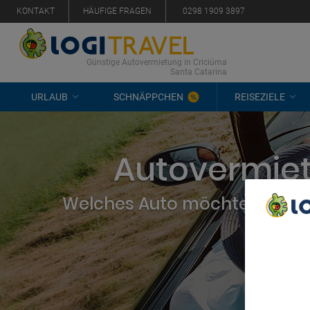
KONTAKT
HÄUFIGE FRAGEN
0298 1909 3897
Günstige Autovermietung in Criciúma
Santa Catarina
URLAUB
SCHNÄPPCHEN
REISEZIELE
Autovermiet
Welches Auto möchten Sie mi
We Care A
We and ou
Use precis
and/or acc
content m
List of Pa