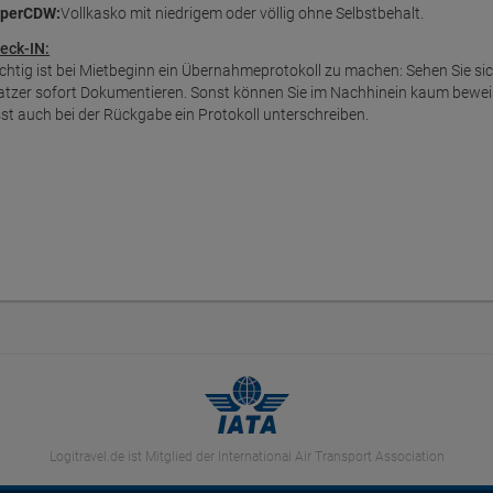
perCDW:
Vollkasko mit niedrigem oder völlig ohne Selbstbehalt.
eck-IN:
chtig ist bei Mietbeginn ein Übernahmeprotokoll zu machen: Sehen Sie s
atzer sofort Dokumentieren. Sonst können Sie im Nachhinein kaum bewei
sst auch bei der Rückgabe ein Protokoll unterschreiben.
Logitravel.de ist Mitglied der International Air Transport Association