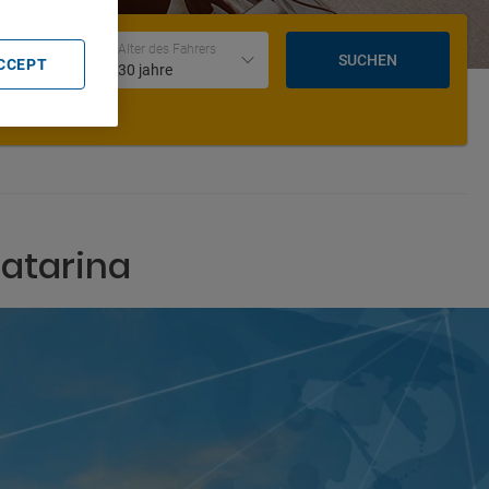
Datum und Uhrzeit der Rückgabe
Alter des Fahrers
SUCHEN
ACCEPT
30 jahre
Catarina