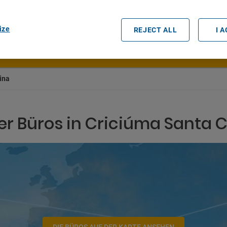
Datum und Uhrzeit der Abholung
ize
REJECT ALL
I 
ina
er Büros in Criciúma Santa 