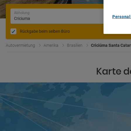
Abholung
Personal
Rückgabe beim selben Büro
Autovermietung
Amerika
Brasilien
Criciúma Santa Catar
Karte d