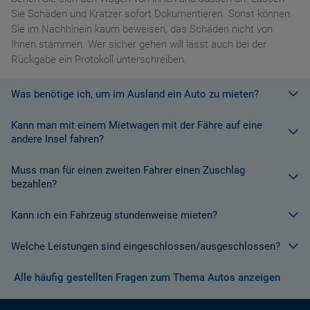
Sie Schäden und Kratzer sofort Dokumentieren. Sonst können
Sie im Nachhinein kaum beweisen, das Schäden nicht von
Ihnen stammen. Wer sicher gehen will lässt auch bei der
Rückgabe ein Protokoll unterschreiben.
Was benötige ich, um im Ausland ein Auto zu mieten?
Kann man mit einem Mietwagen mit der Fähre auf eine
Mit einem europäischen Führerschein ist es kein Problem ein
andere Insel fahren?
Fahrzeug zu mieten. In Europa und bei den meisten
Autovermietungen Weltweit.
Muss man für einen zweiten Fahrer einen Zuschlag
Die meisten Fahrzeugvermieter erlauben aus Gründen des
bezahlen?
Versicherungsschutzes an Bord eines Schiffes nicht, dass ihre
Fahrzeuge auf eine Fähre verladen werden. Weitere
Kann ich ein Fahrzeug stundenweise mieten?
Ja. Für jeden zusätzlichen Fahrer muss am Zielort ein Zuschlag
Informationen finden Sie in den Bedingungen des Vermieters.
gezahlt werden, es sei denn, Sie werden über ein
Welche Leistungen sind eingeschlossen/ausgeschlossen?
Sonderangebot informiert, bei dem ein zusätzlicher Fahrer
Derzeit ist der Mindestzeitraum für eine Autoanmietung 24
kostenlos aufgenommen werden kann.
Stunden.
Alle häufig gestellten Fragen zum Thema Autos anzeigen
Normalerweise werden Ihnen in den AGB's die Leistungen beim
Wenn zusätzliche Fahrer vorhanden sind, müssen auch diese
Abschluss der Buchung aufgezeigt. Wenn nicht anders
ihre Unterlagen (Ausweis und gültigen Führerschein) vorlegen