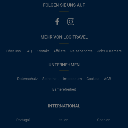
vermerkt, hat der Mietwagen nur Haftpflichtversicherung.
FOLGEN SIE UNS AUF
(Normalerweise mit SB)
Die folgenden Leistungen sind normalerweise im Mietpreis
ausgeschlossen
Vollkasko Versicherung
Benzin
MEHR VON LOGITRAVEL
Parkhäuser, Maut, Steuern, Strafzettel
Zusätzliche Fahrer
Kindersitze, GPS, Schneeketten
Über uns
FAQ
Kontakt
Affiliate
Reiseberichte
Jobs & Karriere
UNTERNEHMEN
Datenschutz
Sicherheit
Impressum
Cookies
AGB
Barrierefreiheit
INTERNATIONAL
Portugal
Italien
Spanien