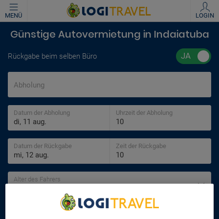
MENÜ
LOGIN
Günstige Autovermietung in Indaiatuba
Rückgabe beim selben Büro
Abholung
Datum der Abholung
Uhrzeit der Abholung
Datum der Rückgabe
Zeit der Rückgabe
Alter des Fahrers
30 jahre
SUCHEN