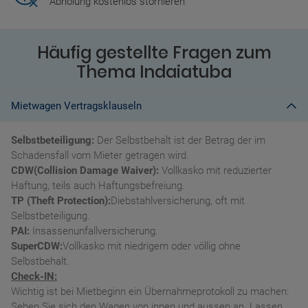
Abholung kostenlos stornieren
Häufig gestellte Fragen zum
Thema Indaiatuba
Mietwagen Vertragsklauseln
Selbstbeteiligung:
Der Selbstbehalt ist der Betrag der im
Schadensfall vom Mieter getragen wird.
CDW(Collision Damage Waiver):
Vollkasko mit reduzierter
Haftung, teils auch Haftungsbefreiung.
TP (Theft Protection):
Diebstahlversicherung, oft mit
Selbstbeteiligung.
PAI:
Insassenunfallversicherung.
SuperCDW:
Vollkasko mit niedrigem oder völlig ohne
Selbstbehalt.
Check-IN:
Wichtig ist bei Mietbeginn ein Übernahmeprotokoll zu machen:
Sehen Sie sich den Wagen von innen und aussen an. Lassen