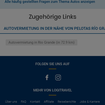
Alle häufig gestellten Fragen zum Thema Autos anzeigen
Normalerweise werden Ihnen in den AGB's die Leistungen beim
Wenn zusätzliche Fahrer vorhanden sind, müssen auch diese
Abschluss der Buchung aufgezeigt. Wenn nicht anders
ihre Unterlagen (Ausweis und gültigen Führerschein) vorlegen
vermerkt, hat der Mietwagen nur Haftpflichtversicherung.
Zugehörige Links
(Normalerweise mit SB)
Die folgenden Leistungen sind normalerweise im Mietpreis
AUTOVERMIETUNG IN DER NÄHE VON PELOTAS RÍO GR
ausgeschlossen
Vollkasko Versicherung
Benzin
Autovermietung in Rio Grande (in 72.9 km)
Parkhäuser, Maut, Steuern, Strafzettel
Zusätzliche Fahrer
Kindersitze, GPS, Schneeketten
FOLGEN SIE UNS AUF
MEHR VON LOGITRAVEL
Über uns
FAQ
Kontakt
Affiliate
Reiseberichte
Jobs & Karriere