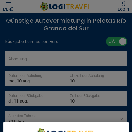
MENÜ
LOGIN
Günstige Autovermietung in Pelotas Río
Grande del Sur
Rückgabe beim selben Büro
Abholung
Datum der Abholung
Uhrzeit der Abholung
Datum der Rückgabe
Zeit der Rückgabe
Alter des Fahrers
30 jahre