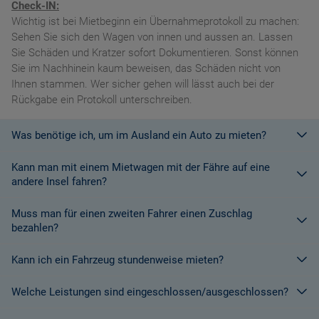
Check-IN:
Wichtig ist bei Mietbeginn ein Übernahmeprotokoll zu machen:
Sehen Sie sich den Wagen von innen und aussen an. Lassen
Sie Schäden und Kratzer sofort Dokumentieren. Sonst können
Sie im Nachhinein kaum beweisen, das Schäden nicht von
Ihnen stammen. Wer sicher gehen will lässt auch bei der
Rückgabe ein Protokoll unterschreiben.
Was benötige ich, um im Ausland ein Auto zu mieten?
Kann man mit einem Mietwagen mit der Fähre auf eine
Mit einem europäischen Führerschein ist es kein Problem ein
andere Insel fahren?
Fahrzeug zu mieten. In Europa und bei den meisten
Autovermietungen Weltweit.
Muss man für einen zweiten Fahrer einen Zuschlag
Die meisten Fahrzeugvermieter erlauben aus Gründen des
bezahlen?
Versicherungsschutzes an Bord eines Schiffes nicht, dass ihre
Fahrzeuge auf eine Fähre verladen werden. Weitere
Kann ich ein Fahrzeug stundenweise mieten?
Ja. Für jeden zusätzlichen Fahrer muss am Zielort ein Zuschlag
Informationen finden Sie in den Bedingungen des Vermieters.
gezahlt werden, es sei denn, Sie werden über ein
Welche Leistungen sind eingeschlossen/ausgeschlossen?
Sonderangebot informiert, bei dem ein zusätzlicher Fahrer
Derzeit ist der Mindestzeitraum für eine Autoanmietung 24
kostenlos aufgenommen werden kann.
Stunden.