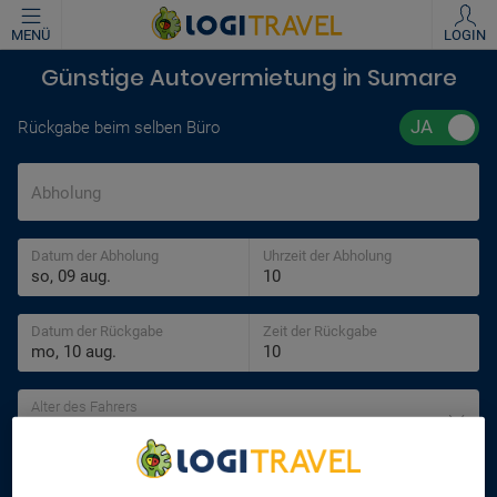
MENÜ
LOGIN
Günstige Autovermietung in Sumare
Rückgabe beim selben Büro
Abholung
Datum der Abholung
Uhrzeit der Abholung
Datum der Rückgabe
Zeit der Rückgabe
Alter des Fahrers
30 jahre
SUCHEN