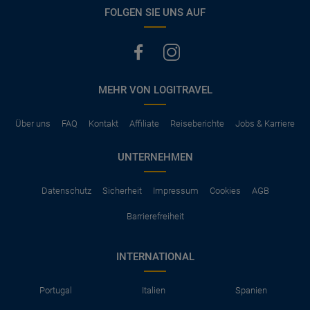
vermerkt, hat der Mietwagen nur Haftpflichtversicherung.
FOLGEN SIE UNS AUF
(Normalerweise mit SB)
Die folgenden Leistungen sind normalerweise im Mietpreis
ausgeschlossen
Vollkasko Versicherung
Benzin
MEHR VON LOGITRAVEL
Parkhäuser, Maut, Steuern, Strafzettel
Zusätzliche Fahrer
Kindersitze, GPS, Schneeketten
Über uns
FAQ
Kontakt
Affiliate
Reiseberichte
Jobs & Karriere
UNTERNEHMEN
Datenschutz
Sicherheit
Impressum
Cookies
AGB
Barrierefreiheit
INTERNATIONAL
Portugal
Italien
Spanien