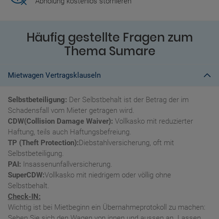
Abholung kostenlos stornieren
Häufig gestellte Fragen zum
Thema Sumare
Mietwagen Vertragsklauseln
Selbstbeteiligung:
Der Selbstbehalt ist der Betrag der im
Schadensfall vom Mieter getragen wird.
CDW(Collision Damage Waiver):
Vollkasko mit reduzierter
Haftung, teils auch Haftungsbefreiung.
TP (Theft Protection):
Diebstahlversicherung, oft mit
Selbstbeteiligung.
PAI:
Insassenunfallversicherung.
SuperCDW:
Vollkasko mit niedrigem oder völlig ohne
Selbstbehalt.
Check-IN:
Wichtig ist bei Mietbeginn ein Übernahmeprotokoll zu machen:
Sehen Sie sich den Wagen von innen und aussen an. Lassen