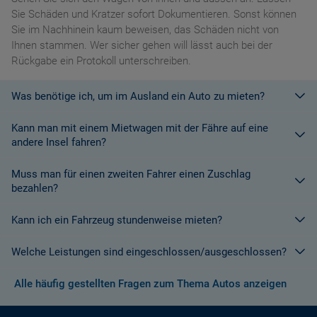
Sie Schäden und Kratzer sofort Dokumentieren. Sonst können
Sie im Nachhinein kaum beweisen, das Schäden nicht von
Ihnen stammen. Wer sicher gehen will lässt auch bei der
Rückgabe ein Protokoll unterschreiben.
Was benötige ich, um im Ausland ein Auto zu mieten?
Kann man mit einem Mietwagen mit der Fähre auf eine
Mit einem europäischen Führerschein ist es kein Problem ein
andere Insel fahren?
Fahrzeug zu mieten. In Europa und bei den meisten
Autovermietungen Weltweit.
Muss man für einen zweiten Fahrer einen Zuschlag
Die meisten Fahrzeugvermieter erlauben aus Gründen des
bezahlen?
Versicherungsschutzes an Bord eines Schiffes nicht, dass ihre
Fahrzeuge auf eine Fähre verladen werden. Weitere
Kann ich ein Fahrzeug stundenweise mieten?
Ja. Für jeden zusätzlichen Fahrer muss am Zielort ein Zuschlag
Informationen finden Sie in den Bedingungen des Vermieters.
gezahlt werden, es sei denn, Sie werden über ein
Welche Leistungen sind eingeschlossen/ausgeschlossen?
Sonderangebot informiert, bei dem ein zusätzlicher Fahrer
Derzeit ist der Mindestzeitraum für eine Autoanmietung 24
kostenlos aufgenommen werden kann.
Stunden.
Alle häufig gestellten Fragen zum Thema Autos anzeigen
Normalerweise werden Ihnen in den AGB's die Leistungen beim
Wenn zusätzliche Fahrer vorhanden sind, müssen auch diese
Abschluss der Buchung aufgezeigt. Wenn nicht anders
ihre Unterlagen (Ausweis und gültigen Führerschein) vorlegen