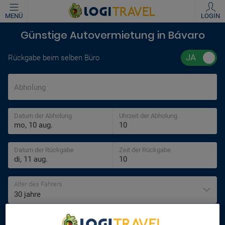
MENÜ
LOGIN
Günstige Autovermietung in Bávaro
Rückgabe beim selben Büro
Abholung
Datum der Abholung
Uhrzeit der Abholung
Datum der Rückgabe
Zeit der Rückgabe
Alter des Fahrers
30 jahre
SUCHEN