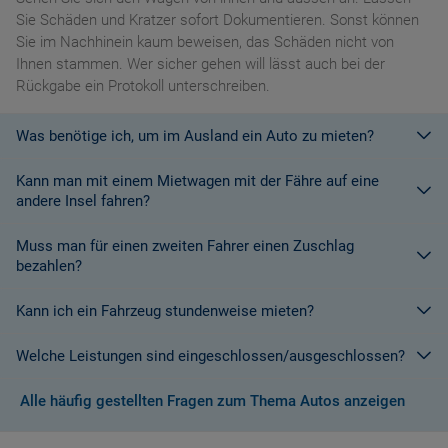
Sie Schäden und Kratzer sofort Dokumentieren. Sonst können
Sie im Nachhinein kaum beweisen, das Schäden nicht von
Ihnen stammen. Wer sicher gehen will lässt auch bei der
Rückgabe ein Protokoll unterschreiben.
Was benötige ich, um im Ausland ein Auto zu mieten?
Kann man mit einem Mietwagen mit der Fähre auf eine
Mit einem europäischen Führerschein ist es kein Problem ein
andere Insel fahren?
Fahrzeug zu mieten. In Europa und bei den meisten
Autovermietungen Weltweit.
Muss man für einen zweiten Fahrer einen Zuschlag
Die meisten Fahrzeugvermieter erlauben aus Gründen des
bezahlen?
Versicherungsschutzes an Bord eines Schiffes nicht, dass ihre
Fahrzeuge auf eine Fähre verladen werden. Weitere
Kann ich ein Fahrzeug stundenweise mieten?
Ja. Für jeden zusätzlichen Fahrer muss am Zielort ein Zuschlag
Informationen finden Sie in den Bedingungen des Vermieters.
gezahlt werden, es sei denn, Sie werden über ein
Welche Leistungen sind eingeschlossen/ausgeschlossen?
Sonderangebot informiert, bei dem ein zusätzlicher Fahrer
Derzeit ist der Mindestzeitraum für eine Autoanmietung 24
kostenlos aufgenommen werden kann.
Stunden.
Alle häufig gestellten Fragen zum Thema Autos anzeigen
Normalerweise werden Ihnen in den AGB's die Leistungen beim
Wenn zusätzliche Fahrer vorhanden sind, müssen auch diese
Abschluss der Buchung aufgezeigt. Wenn nicht anders
ihre Unterlagen (Ausweis und gültigen Führerschein) vorlegen