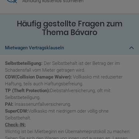
Abholung kostenlos stornieren
Häufig gestellte Fragen zum
Thema Bávaro
Mietwagen Vertragsklauseln
Selbstbeteiligung:
Der Selbstbehalt ist der Betrag der im
Schadensfall vom Mieter getragen wird.
CDW(Collision Damage Waiver):
Vollkasko mit reduzierter
Haftung, teils auch Haftungsbefreiung.
TP (Theft Protection):
Diebstahlversicherung, oft mit
Selbstbeteiligung.
PAI:
Insassenunfallversicherung.
SuperCDW:
Vollkasko mit niedrigem oder völlig ohne
Selbstbehalt.
Check-IN:
Wichtig ist bei Mietbeginn ein Übernahmeprotokoll zu machen:
Sehen Sie sich den Wagen von innen und aussen an. Lassen