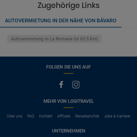
vermerkt, hat der Mietwagen nur Haftpflichtversicherung.
Zugehörige Links
(Normalerweise mit SB)
Die folgenden Leistungen sind normalerweise im Mietpreis
AUTOVERMIETUNG IN DER NÄHE VON BÁVARO
ausgeschlossen
Vollkasko Versicherung
Benzin
Autovermietung in La Romana (in 63.5 km)
Parkhäuser, Maut, Steuern, Strafzettel
Zusätzliche Fahrer
Kindersitze, GPS, Schneeketten
FOLGEN SIE UNS AUF
MEHR VON LOGITRAVEL
Über uns
FAQ
Kontakt
Affiliate
Reiseberichte
Jobs & Karriere
UNTERNEHMEN