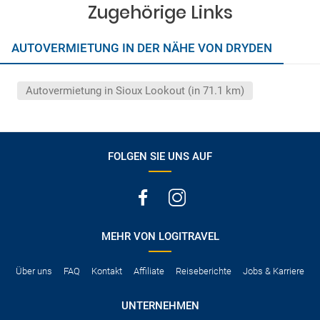
vermerkt, hat der Mietwagen nur Haftpflichtversicherung.
Zugehörige Links
(Normalerweise mit SB)
Die folgenden Leistungen sind normalerweise im Mietpreis
AUTOVERMIETUNG IN DER NÄHE VON DRYDEN
ausgeschlossen
Vollkasko Versicherung
Benzin
Autovermietung in Sioux Lookout (in 71.1 km)
Parkhäuser, Maut, Steuern, Strafzettel
Zusätzliche Fahrer
Kindersitze, GPS, Schneeketten
FOLGEN SIE UNS AUF
MEHR VON LOGITRAVEL
Über uns
FAQ
Kontakt
Affiliate
Reiseberichte
Jobs & Karriere
UNTERNEHMEN