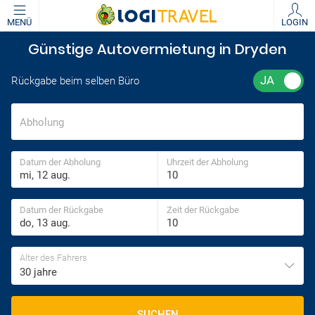
MENÜ
LOGIN
Günstige Autovermietung in Dryden
Rückgabe beim selben Büro
Abholung
Datum der Abholung
Uhrzeit der Abholung
Datum der Rückgabe
Zeit der Rückgabe
Alter des Fahrers
30 jahre
SUCHEN