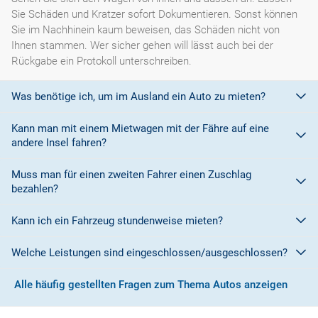
Sie Schäden und Kratzer sofort Dokumentieren. Sonst können
Sie im Nachhinein kaum beweisen, das Schäden nicht von
Ihnen stammen. Wer sicher gehen will lässt auch bei der
Rückgabe ein Protokoll unterschreiben.
Was benötige ich, um im Ausland ein Auto zu mieten?
Kann man mit einem Mietwagen mit der Fähre auf eine
Mit einem europäischen Führerschein ist es kein Problem ein
andere Insel fahren?
Fahrzeug zu mieten. In Europa und bei den meisten
Autovermietungen Weltweit.
Muss man für einen zweiten Fahrer einen Zuschlag
Die meisten Fahrzeugvermieter erlauben aus Gründen des
bezahlen?
Versicherungsschutzes an Bord eines Schiffes nicht, dass ihre
Fahrzeuge auf eine Fähre verladen werden. Weitere
Kann ich ein Fahrzeug stundenweise mieten?
Ja. Für jeden zusätzlichen Fahrer muss am Zielort ein Zuschlag
Informationen finden Sie in den Bedingungen des Vermieters.
gezahlt werden, es sei denn, Sie werden über ein
Welche Leistungen sind eingeschlossen/ausgeschlossen?
Sonderangebot informiert, bei dem ein zusätzlicher Fahrer
Derzeit ist der Mindestzeitraum für eine Autoanmietung 24
kostenlos aufgenommen werden kann.
Stunden.
Alle häufig gestellten Fragen zum Thema Autos anzeigen
Normalerweise werden Ihnen in den AGB's die Leistungen beim
Wenn zusätzliche Fahrer vorhanden sind, müssen auch diese
Abschluss der Buchung aufgezeigt. Wenn nicht anders
ihre Unterlagen (Ausweis und gültigen Führerschein) vorlegen