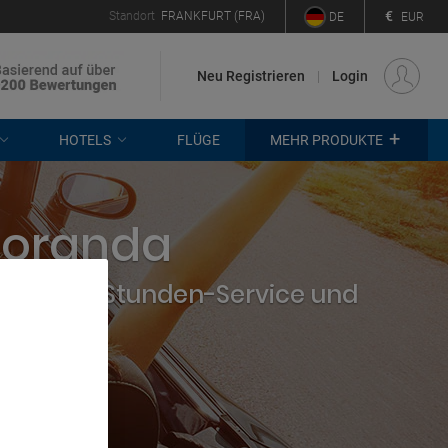
€
Standort
FRANKFURT (FRA)
DE
EUR
Neu Registrieren
Login
+
HOTELS
FLÜGE
MEHR PRODUKTE
Noranda
hmen, 24-Stunden-Service und
. Store
rtising and