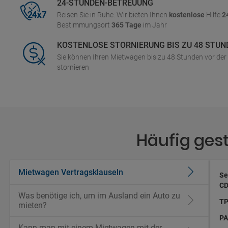
24-STUNDEN-BETREUUNG
Reisen Sie in Ruhe: Wir bieten Ihnen
kostenlose
Hilfe
2
Bestimmungsort
365 Tage
im Jahr
KOSTENLOSE STORNIERUNG BIS ZU 48 STUN
Sie können Ihren Mietwagen bis zu 48 Stunden vor de
stornieren
Häufig ges
Mietwagen Vertragsklauseln
Se
CD
Was benötige ich, um im Ausland ein Auto zu
TP
mieten?
PA
Kann man mit einem Mietwagen mit der