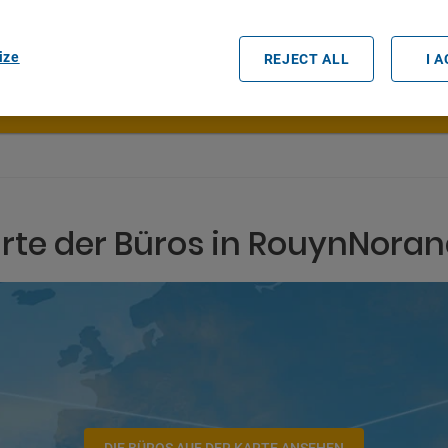
Datum und Uhrzeit der Abholung
ize
REJECT ALL
I 
rte der Büros in RouynNora