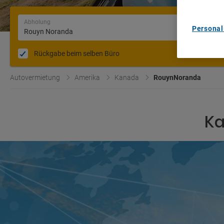
Abholung
Personal
Rückgabe beim selben Büro
Autovermietung
Amerika
Kanada
RouynNoranda
Ka