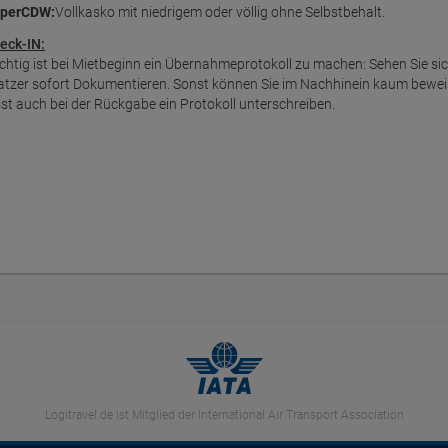
perCDW:
Vollkasko mit niedrigem oder völlig ohne Selbstbehalt.
eck-IN:
chtig ist bei Mietbeginn ein Übernahmeprotokoll zu machen: Sehen Sie s
atzer sofort Dokumentieren. Sonst können Sie im Nachhinein kaum bewei
sst auch bei der Rückgabe ein Protokoll unterschreiben.
Logitravel.de ist Mitglied der International Air Transport Association