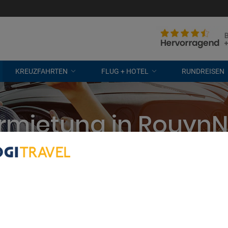
KREUZFAHRTEN
FLUG + HOTEL
RUNDREISEN
rmietung in Rouyn
eten? Wir vergleichen alle Unterne
kostenlose Stornierung
bout Your Privacy
r partners process data to provide:
e geolocation data. Actively scan device characteristics for identification
ess information on a device. Personalised advertising and content, adve
easurement, audience research and services development.
rtners (vendors)