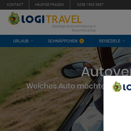
KONTAKT
HÄUFIGE FRAGEN
0298 1909 3897
Günstige Autovermietung in
RouynNoranda
URLAUB
SCHNÄPPCHEN
REISEZIELE
Autove
Welches Auto möchten Sie mi
We Care A
We and ou
Use precis
and/or acc
content m
List of Pa