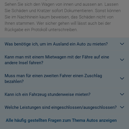
Sehen Sie sich den Wagen von innen und aussen an. Lassen
Sie Schäden und Kratzer sofort Dokumentieren. Sonst können
Sie im Nachhinein kaum beweisen, das Schäden nicht von
Ihnen stammen. Wer sicher gehen will lässt auch bei der
Rückgabe ein Protokoll unterschreiben.
Was benötige ich, um im Ausland ein Auto zu mieten?
Kann man mit einem Mietwagen mit der Fähre auf eine
Mit einem europäischen Führerschein ist es kein Problem ein
andere Insel fahren?
Fahrzeug zu mieten. In Europa und bei den meisten
Autovermietungen Weltweit.
Muss man für einen zweiten Fahrer einen Zuschlag
Die meisten Fahrzeugvermieter erlauben aus Gründen des
bezahlen?
Versicherungsschutzes an Bord eines Schiffes nicht, dass ihre
Fahrzeuge auf eine Fähre verladen werden. Weitere
Kann ich ein Fahrzeug stundenweise mieten?
Ja. Für jeden zusätzlichen Fahrer muss am Zielort ein Zuschlag
Informationen finden Sie in den Bedingungen des Vermieters.
gezahlt werden, es sei denn, Sie werden über ein
Welche Leistungen sind eingeschlossen/ausgeschlossen?
Sonderangebot informiert, bei dem ein zusätzlicher Fahrer
Derzeit ist der Mindestzeitraum für eine Autoanmietung 24
kostenlos aufgenommen werden kann.
Stunden.
Alle häufig gestellten Fragen zum Thema Autos anzeigen
Normalerweise werden Ihnen in den AGB's die Leistungen beim
Wenn zusätzliche Fahrer vorhanden sind, müssen auch diese
Abschluss der Buchung aufgezeigt. Wenn nicht anders