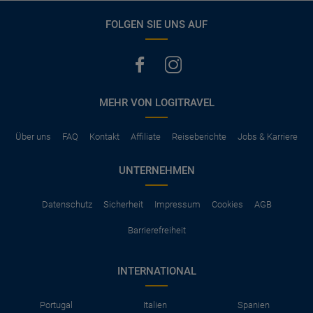
ihre Unterlagen (Ausweis und gültigen Führerschein) vorlegen
vermerkt, hat der Mietwagen nur Haftpflichtversicherung.
FOLGEN SIE UNS AUF
(Normalerweise mit SB)
Die folgenden Leistungen sind normalerweise im Mietpreis
ausgeschlossen
Vollkasko Versicherung
Benzin
MEHR VON LOGITRAVEL
Parkhäuser, Maut, Steuern, Strafzettel
Zusätzliche Fahrer
Kindersitze, GPS, Schneeketten
Über uns
FAQ
Kontakt
Affiliate
Reiseberichte
Jobs & Karriere
UNTERNEHMEN
Datenschutz
Sicherheit
Impressum
Cookies
AGB
Barrierefreiheit
INTERNATIONAL
Portugal
Italien
Spanien