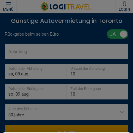
MENÜ
LOGIN
Günstige Autovermietung in Toronto
Rückgabe beim selben Büro
Abholung
Datum der Abholung
Uhrzeit der Abholung
Datum der Rückgabe
Zeit der Rückgabe
Alter des Fahrers
30 jahre
SUCHEN