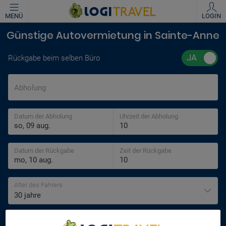
MENÜ
LOGIN
Günstige Autovermietung in Sainte-Anne
Rückgabe beim selben Büro
Abholung
Datum der Abholung
Uhrzeit der Abholung
Datum der Rückgabe
Zeit der Rückgabe
Alter des Fahrers
30 jahre
SUCHEN