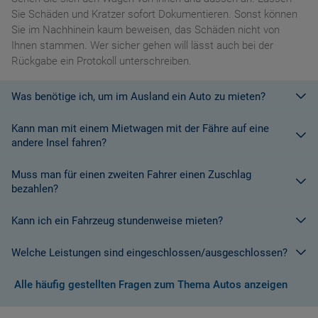
Sie Schäden und Kratzer sofort Dokumentieren. Sonst können
Sie im Nachhinein kaum beweisen, das Schäden nicht von
Ihnen stammen. Wer sicher gehen will lässt auch bei der
Rückgabe ein Protokoll unterschreiben.
Was benötige ich, um im Ausland ein Auto zu mieten?
Kann man mit einem Mietwagen mit der Fähre auf eine
Mit einem europäischen Führerschein ist es kein Problem ein
andere Insel fahren?
Fahrzeug zu mieten. In Europa und bei den meisten
Autovermietungen Weltweit.
Muss man für einen zweiten Fahrer einen Zuschlag
Die meisten Fahrzeugvermieter erlauben aus Gründen des
bezahlen?
Versicherungsschutzes an Bord eines Schiffes nicht, dass ihre
Fahrzeuge auf eine Fähre verladen werden. Weitere
Kann ich ein Fahrzeug stundenweise mieten?
Ja. Für jeden zusätzlichen Fahrer muss am Zielort ein Zuschlag
Informationen finden Sie in den Bedingungen des Vermieters.
gezahlt werden, es sei denn, Sie werden über ein
Welche Leistungen sind eingeschlossen/ausgeschlossen?
Sonderangebot informiert, bei dem ein zusätzlicher Fahrer
Derzeit ist der Mindestzeitraum für eine Autoanmietung 24
kostenlos aufgenommen werden kann.
Stunden.
Alle häufig gestellten Fragen zum Thema Autos anzeigen
Normalerweise werden Ihnen in den AGB's die Leistungen beim
Wenn zusätzliche Fahrer vorhanden sind, müssen auch diese
Abschluss der Buchung aufgezeigt. Wenn nicht anders
ihre Unterlagen (Ausweis und gültigen Führerschein) vorlegen