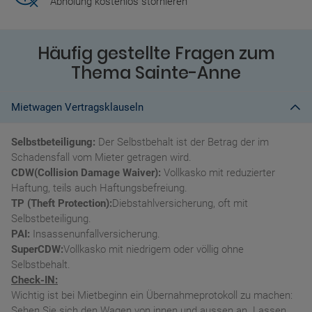
Abholung kostenlos stornieren
Häufig gestellte Fragen zum
Thema Sainte-Anne
Mietwagen Vertragsklauseln
Selbstbeteiligung:
Der Selbstbehalt ist der Betrag der im
Schadensfall vom Mieter getragen wird.
CDW(Collision Damage Waiver):
Vollkasko mit reduzierter
Haftung, teils auch Haftungsbefreiung.
TP (Theft Protection):
Diebstahlversicherung, oft mit
Selbstbeteiligung.
PAI:
Insassenunfallversicherung.
SuperCDW:
Vollkasko mit niedrigem oder völlig ohne
Selbstbehalt.
Check-IN:
Wichtig ist bei Mietbeginn ein Übernahmeprotokoll zu machen:
Sehen Sie sich den Wagen von innen und aussen an. Lassen