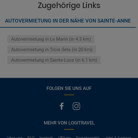
vermerkt, hat der Mietwagen nur Haftpflichtversicherung.
Zugehörige Links
(Normalerweise mit SB)
Die folgenden Leistungen sind normalerweise im Mietpreis
AUTOVERMIETUNG IN DER NÄHE VON SAINTE-ANNE
ausgeschlossen
Vollkasko Versicherung
Benzin
Autovermietung in Le Marin (in 4.3 km)
Parkhäuser, Maut, Steuern, Strafzettel
Zusätzliche Fahrer
Autovermietung in Trois ilets (in 20 km)
Kindersitze, GPS, Schneeketten
Autovermietung in Sainte-Luce (in 6.1 km)
FOLGEN SIE UNS AUF
MEHR VON LOGITRAVEL
Über uns
FAQ
Kontakt
Affiliate
Reiseberichte
Jobs & Karriere