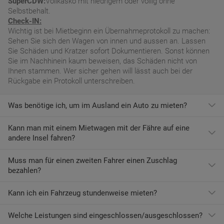
SuperCDW:
Vollkasko mit niedrigem oder völlig ohne
Selbstbehalt.
Check-IN:
Wichtig ist bei Mietbeginn ein Übernahmeprotokoll zu machen:
Sehen Sie sich den Wagen von innen und aussen an. Lassen
Sie Schäden und Kratzer sofort Dokumentieren. Sonst können
Sie im Nachhinein kaum beweisen, das Schäden nicht von
Ihnen stammen. Wer sicher gehen will lässt auch bei der
Rückgabe ein Protokoll unterschreiben.
Was benötige ich, um im Ausland ein Auto zu mieten?
Kann man mit einem Mietwagen mit der Fähre auf eine
Mit einem europäischen Führerschein ist es kein Problem ein
andere Insel fahren?
Fahrzeug zu mieten. In Europa und bei den meisten
Autovermietungen Weltweit.
Muss man für einen zweiten Fahrer einen Zuschlag
Die meisten Fahrzeugvermieter erlauben aus Gründen des
bezahlen?
Versicherungsschutzes an Bord eines Schiffes nicht, dass ihre
Fahrzeuge auf eine Fähre verladen werden. Weitere
Informationen finden Sie in den Bedingungen des Vermieters.
Kann ich ein Fahrzeug stundenweise mieten?
Ja. Für jeden zusätzlichen Fahrer muss am Zielort ein Zuschlag
gezahlt werden, es sei denn, Sie werden über ein
Sonderangebot informiert, bei dem ein zusätzlicher Fahrer
Welche Leistungen sind eingeschlossen/ausgeschlossen?
Derzeit ist der Mindestzeitraum für eine Autoanmietung 24