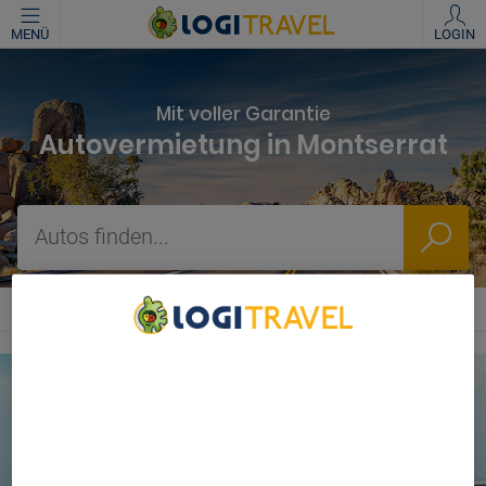
MENÜ
LOGIN
Mit voller Garantie
Autovermietung in Montserrat
Autos finden...
We Care About Your Privacy
We and our partners process data to provide:
Use precise geolocation data. Actively scan device
characteristics for identification. Store and/or access
information on a device. Personalised advertising and
content, advertising and content measurement, audience
research and services development.