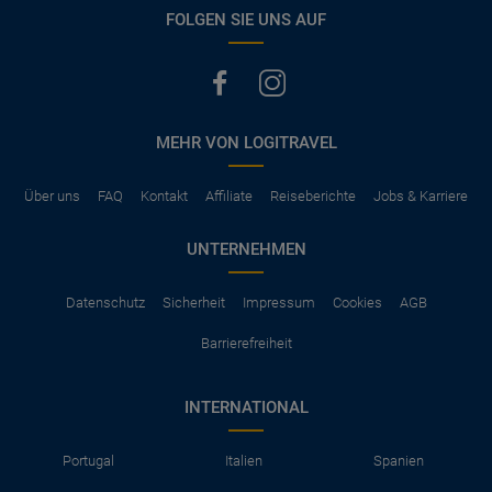
vermerkt, hat der Mietwagen nur Haftpflichtversicherung.
FOLGEN SIE UNS AUF
(Normalerweise mit SB)
Die folgenden Leistungen sind normalerweise im Mietpreis
ausgeschlossen
Vollkasko Versicherung
Benzin
MEHR VON LOGITRAVEL
Parkhäuser, Maut, Steuern, Strafzettel
Zusätzliche Fahrer
Kindersitze, GPS, Schneeketten
Über uns
FAQ
Kontakt
Affiliate
Reiseberichte
Jobs & Karriere
UNTERNEHMEN
Datenschutz
Sicherheit
Impressum
Cookies
AGB
Barrierefreiheit
INTERNATIONAL
Portugal
Italien
Spanien