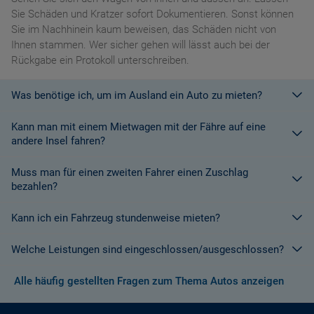
Sie Schäden und Kratzer sofort Dokumentieren. Sonst können
Sie im Nachhinein kaum beweisen, das Schäden nicht von
Ihnen stammen. Wer sicher gehen will lässt auch bei der
Rückgabe ein Protokoll unterschreiben.
Was benötige ich, um im Ausland ein Auto zu mieten?
Kann man mit einem Mietwagen mit der Fähre auf eine
Mit einem europäischen Führerschein ist es kein Problem ein
andere Insel fahren?
Fahrzeug zu mieten. In Europa und bei den meisten
Autovermietungen Weltweit.
Muss man für einen zweiten Fahrer einen Zuschlag
Die meisten Fahrzeugvermieter erlauben aus Gründen des
bezahlen?
Versicherungsschutzes an Bord eines Schiffes nicht, dass ihre
Fahrzeuge auf eine Fähre verladen werden. Weitere
Kann ich ein Fahrzeug stundenweise mieten?
Ja. Für jeden zusätzlichen Fahrer muss am Zielort ein Zuschlag
Informationen finden Sie in den Bedingungen des Vermieters.
gezahlt werden, es sei denn, Sie werden über ein
Welche Leistungen sind eingeschlossen/ausgeschlossen?
Sonderangebot informiert, bei dem ein zusätzlicher Fahrer
Derzeit ist der Mindestzeitraum für eine Autoanmietung 24
kostenlos aufgenommen werden kann.
Stunden.
Alle häufig gestellten Fragen zum Thema Autos anzeigen
Normalerweise werden Ihnen in den AGB's die Leistungen beim
Wenn zusätzliche Fahrer vorhanden sind, müssen auch diese
Abschluss der Buchung aufgezeigt. Wenn nicht anders
ihre Unterlagen (Ausweis und gültigen Führerschein) vorlegen