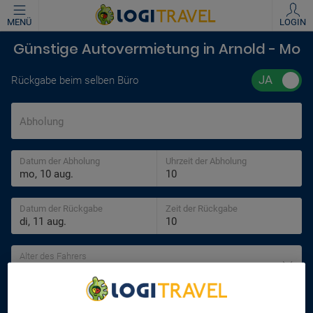
MENÜ
LOGIN
Günstige Autovermietung in Arnold - Mo
Rückgabe beim selben Büro
Abholung
Datum der Abholung
Uhrzeit der Abholung
Datum der Rückgabe
Zeit der Rückgabe
Alter des Fahrers
30 jahre
SUCHEN