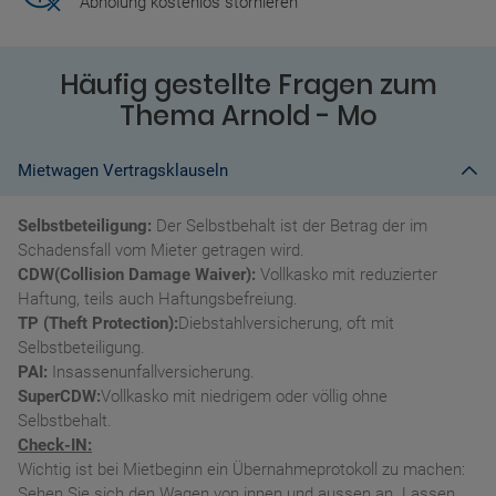
Abholung kostenlos stornieren
Häufig gestellte Fragen zum
Thema Arnold - Mo
Mietwagen Vertragsklauseln
Selbstbeteiligung:
Der Selbstbehalt ist der Betrag der im
Schadensfall vom Mieter getragen wird.
CDW(Collision Damage Waiver):
Vollkasko mit reduzierter
Haftung, teils auch Haftungsbefreiung.
TP (Theft Protection):
Diebstahlversicherung, oft mit
Selbstbeteiligung.
PAI:
Insassenunfallversicherung.
SuperCDW:
Vollkasko mit niedrigem oder völlig ohne
Selbstbehalt.
Check-IN:
Wichtig ist bei Mietbeginn ein Übernahmeprotokoll zu machen:
Sehen Sie sich den Wagen von innen und aussen an. Lassen