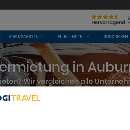
KREUZFAHRTEN
FLUG + HOTEL
RUNDREISEN
ermietung in Aubur
eten? Wir vergleichen alle Unterne
kostenlose Stornierung
bout Your Privacy
r partners process data to provide:
e geolocation data. Actively scan device characteristics for identification
ess information on a device. Personalised advertising and content, adve