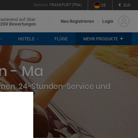
€
Standort
FRANKFURT (FRA)
DE
EUR
Neu Registrieren
Login
+
HOTELS
FLÜGE
MEHR PRODUKTE
n - Ma
hmen, 24-Stunden-Service und
. Store
rtising and