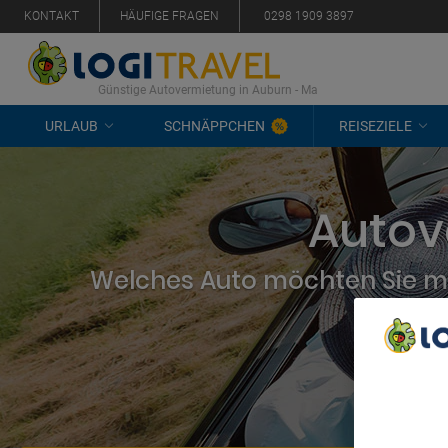
KONTAKT
HÄUFIGE FRAGEN
0298 1909 3897
Günstige Autovermietung in Auburn - Ma
URLAUB
SCHNÄPPCHEN
REISEZIELE
Autov
Welches Auto möchten Sie mi
We Care A
We and ou
Use precis
and/or acc