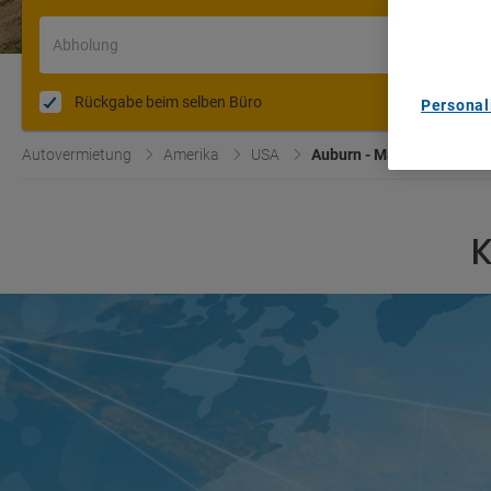
content m
List of Pa
Abholung
Rückgabe beim selben Büro
Personal
Autovermietung
Amerika
USA
Auburn - Ma
K