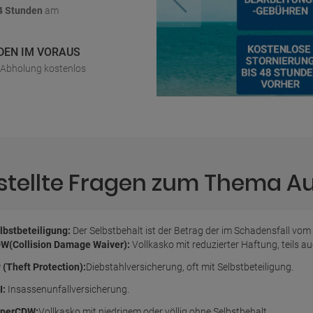
4 Stunden
am
DEN IM VORAUS
r Abholung kostenlos
stellte Fragen zum Thema A
lbstbeteiligung:
Der Selbstbehalt ist der Betrag der im Schadensfall vom
W(Collision Damage Waiver):
Vollkasko mit reduzierter Haftung, teils 
 (Theft Protection):
Diebstahlversicherung, oft mit Selbstbeteiligung.
I:
Insassenunfallversicherung.
perCDW:
Vollkasko mit niedrigem oder völlig ohne Selbstbehalt.