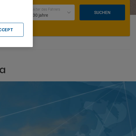
Datum und Uhrzeit der Rückgabe
Alter des Fahrers
SUCHEN
30 jahre
ACCEPT
Ma