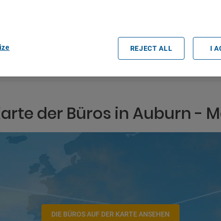
easurement, audience research and services development.
rtners (vendors)
Datum und Uhrzeit der Abholung
ize
REJECT ALL
I 
arte der Büros in Auburn - 
DIE BÜROS AUF DER KARTE ANSEHEN