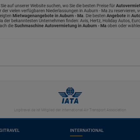
Sie auf unserer Website suchen, wo Sie die besten Preise für
Autovermie
er der vielen verfügbaren Niederlassungen in Auburn - Ma zu reservieren, 
zeigten
Mietwagenangebote in Auburn - Ma
. Die besten
Angebote
in
Aut
a der bekanntesten Unternehmen finden: Avis, Hertz, Holiday Autos, Europ
fach die
Suchmaschine Autovermietung in Auburn - Ma
oben oder wählen 
Logitravel.de ist Mitglied der International Air Transport Association
GITRAVEL
INTERNATIONAL