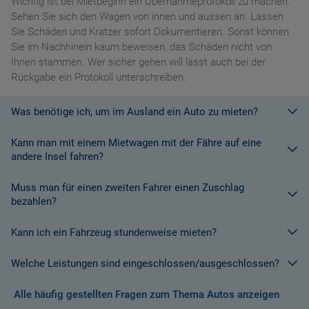
Wichtig ist bei Mietbeginn ein Übernahmeprotokoll zu machen:
Sehen Sie sich den Wagen von innen und aussen an. Lassen
Sie Schäden und Kratzer sofort Dokumentieren. Sonst können
Sie im Nachhinein kaum beweisen, das Schäden nicht von
Ihnen stammen. Wer sicher gehen will lässt auch bei der
Rückgabe ein Protokoll unterschreiben.
Was benötige ich, um im Ausland ein Auto zu mieten?
Kann man mit einem Mietwagen mit der Fähre auf eine
Mit einem europäischen Führerschein ist es kein Problem ein
andere Insel fahren?
Fahrzeug zu mieten. In Europa und bei den meisten
Autovermietungen Weltweit.
Muss man für einen zweiten Fahrer einen Zuschlag
Die meisten Fahrzeugvermieter erlauben aus Gründen des
bezahlen?
Versicherungsschutzes an Bord eines Schiffes nicht, dass ihre
Fahrzeuge auf eine Fähre verladen werden. Weitere
Kann ich ein Fahrzeug stundenweise mieten?
Ja. Für jeden zusätzlichen Fahrer muss am Zielort ein Zuschlag
Informationen finden Sie in den Bedingungen des Vermieters.
gezahlt werden, es sei denn, Sie werden über ein
Welche Leistungen sind eingeschlossen/ausgeschlossen?
Sonderangebot informiert, bei dem ein zusätzlicher Fahrer
Derzeit ist der Mindestzeitraum für eine Autoanmietung 24
kostenlos aufgenommen werden kann.
Stunden.
Alle häufig gestellten Fragen zum Thema Autos anzeigen
Normalerweise werden Ihnen in den AGB's die Leistungen beim