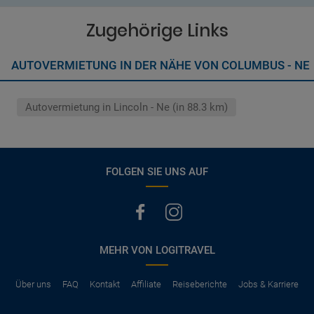
Wenn zusätzliche Fahrer vorhanden sind, müssen auch diese
Abschluss der Buchung aufgezeigt. Wenn nicht anders
ihre Unterlagen (Ausweis und gültigen Führerschein) vorlegen
vermerkt, hat der Mietwagen nur Haftpflichtversicherung.
Zugehörige Links
(Normalerweise mit SB)
Die folgenden Leistungen sind normalerweise im Mietpreis
AUTOVERMIETUNG IN DER NÄHE VON COLUMBUS - NE
ausgeschlossen
Vollkasko Versicherung
Benzin
Autovermietung in Lincoln - Ne (in 88.3 km)
Parkhäuser, Maut, Steuern, Strafzettel
Zusätzliche Fahrer
Kindersitze, GPS, Schneeketten
FOLGEN SIE UNS AUF
MEHR VON LOGITRAVEL
Über uns
FAQ
Kontakt
Affiliate
Reiseberichte
Jobs & Karriere