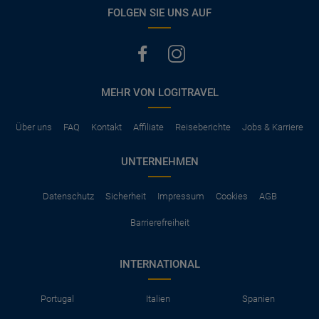
vermerkt, hat der Mietwagen nur Haftpflichtversicherung.
FOLGEN SIE UNS AUF
(Normalerweise mit SB)
Die folgenden Leistungen sind normalerweise im Mietpreis
ausgeschlossen
Vollkasko Versicherung
Benzin
MEHR VON LOGITRAVEL
Parkhäuser, Maut, Steuern, Strafzettel
Zusätzliche Fahrer
Kindersitze, GPS, Schneeketten
Über uns
FAQ
Kontakt
Affiliate
Reiseberichte
Jobs & Karriere
UNTERNEHMEN
Datenschutz
Sicherheit
Impressum
Cookies
AGB
Barrierefreiheit
INTERNATIONAL
Portugal
Italien
Spanien