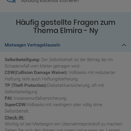
Abholung kostenlos stornieren
Häufig gestellte Fragen zum
Thema Elmira - Ny
Mietwagen Vertragsklauseln
Selbstbeteiligung:
Der Selbstbehalt ist der Betrag der im
Schadensfall vom Mieter getragen wird.
CDW(Collision Damage Waiver):
Vollkasko mit reduzierter
Haftung, teils auch Haftungsbefreiung.
TP (Theft Protection):
Diebstahlversicherung, oft mit
Selbstbeteiligung.
PAI:
Insassenunfallversicherung.
SuperCDW:
Vollkasko mit niedrigem oder völlig ohne
Selbstbehalt.
Check-IN:
Wichtig ist bei Mietbeginn ein Übernahmeprotokoll zu machen:
Sehen Sie sich den Wagen von innen und aussen an. Lassen