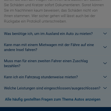
Sie Schäden und Kratzer sofort Dokumentieren. Sonst können
Sie im Nachhinein kaum beweisen, das Schäden nicht von
Ihnen stammen. Wer sicher gehen will lässt auch bei der
Rückgabe ein Protokoll unterschreiben.
Was benötige ich, um im Ausland ein Auto zu mieten?
Kann man mit einem Mietwagen mit der Fähre auf eine
Mit einem europäischen Führerschein ist es kein Problem ein
andere Insel fahren?
Fahrzeug zu mieten. In Europa und bei den meisten
Autovermietungen Weltweit.
Muss man für einen zweiten Fahrer einen Zuschlag
Die meisten Fahrzeugvermieter erlauben aus Gründen des
bezahlen?
Versicherungsschutzes an Bord eines Schiffes nicht, dass ihre
Fahrzeuge auf eine Fähre verladen werden. Weitere
Kann ich ein Fahrzeug stundenweise mieten?
Ja. Für jeden zusätzlichen Fahrer muss am Zielort ein Zuschlag
Informationen finden Sie in den Bedingungen des Vermieters.
gezahlt werden, es sei denn, Sie werden über ein
Welche Leistungen sind eingeschlossen/ausgeschlossen?
Sonderangebot informiert, bei dem ein zusätzlicher Fahrer
Derzeit ist der Mindestzeitraum für eine Autoanmietung 24
kostenlos aufgenommen werden kann.
Stunden.
Alle häufig gestellten Fragen zum Thema Autos anzeigen
Normalerweise werden Ihnen in den AGB's die Leistungen beim
Wenn zusätzliche Fahrer vorhanden sind, müssen auch diese
Abschluss der Buchung aufgezeigt. Wenn nicht anders
ihre Unterlagen (Ausweis und gültigen Führerschein) vorlegen