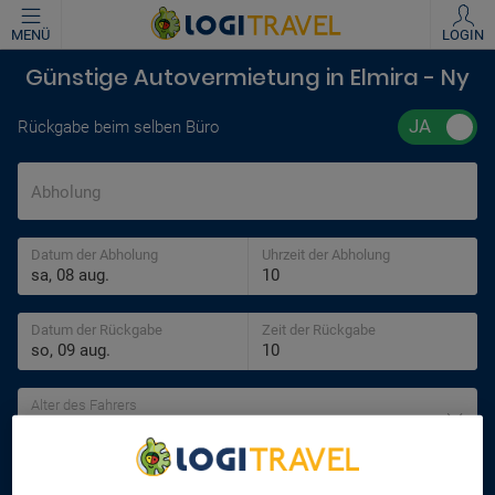
MENÜ
LOGIN
Günstige Autovermietung in Elmira - Ny
Rückgabe beim selben Büro
Abholung
Datum der Abholung
Uhrzeit der Abholung
Datum der Rückgabe
Zeit der Rückgabe
Alter des Fahrers
30 jahre
SUCHEN