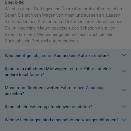
Check-IN:
Wichtig ist bei Mietbeginn ein Übernahmeprotokoll zu machen:
Sehen Sie sich den Wagen von innen und aussen an. Lassen
Sie Schäden und Kratzer sofort Dokumentieren. Sonst können
Sie im Nachhinein kaum beweisen, das Schäden nicht von
Ihnen stammen. Wer sicher gehen will lässt auch bei der
Rückgabe ein Protokoll unterschreiben.
Was benötige ich, um im Ausland ein Auto zu mieten?
Kann man mit einem Mietwagen mit der Fähre auf eine
Mit einem europäischen Führerschein ist es kein Problem ein
andere Insel fahren?
Fahrzeug zu mieten. In Europa und bei den meisten
Autovermietungen Weltweit.
Muss man für einen zweiten Fahrer einen Zuschlag
Die meisten Fahrzeugvermieter erlauben aus Gründen des
bezahlen?
Versicherungsschutzes an Bord eines Schiffes nicht, dass ihre
Fahrzeuge auf eine Fähre verladen werden. Weitere
Kann ich ein Fahrzeug stundenweise mieten?
Ja. Für jeden zusätzlichen Fahrer muss am Zielort ein Zuschlag
Informationen finden Sie in den Bedingungen des Vermieters.
gezahlt werden, es sei denn, Sie werden über ein
Welche Leistungen sind eingeschlossen/ausgeschlossen?
Sonderangebot informiert, bei dem ein zusätzlicher Fahrer
Derzeit ist der Mindestzeitraum für eine Autoanmietung 24
kostenlos aufgenommen werden kann.
Stunden.