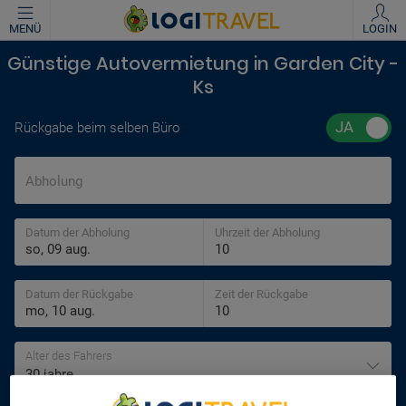
MENÜ
LOGIN
Günstige Autovermietung in Garden City -
Ks
Rückgabe beim selben Büro
Abholung
Datum der Abholung
Uhrzeit der Abholung
Datum der Rückgabe
Zeit der Rückgabe
Alter des Fahrers
30 jahre