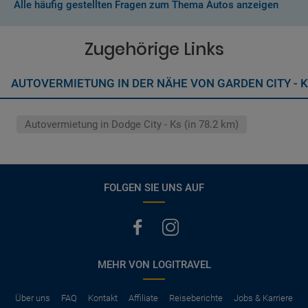
Alle häufig gestellten Fragen zum Thema Autos anzeigen
Normalerweise werden Ihnen in den AGB's die Leistungen beim
Wenn zusätzliche Fahrer vorhanden sind, müssen auch diese
Abschluss der Buchung aufgezeigt. Wenn nicht anders
ihre Unterlagen (Ausweis und gültigen Führerschein) vorlegen
vermerkt, hat der Mietwagen nur Haftpflichtversicherung.
Zugehörige Links
(Normalerweise mit SB)
Die folgenden Leistungen sind normalerweise im Mietpreis
AUTOVERMIETUNG IN DER NÄHE VON GARDEN CITY - 
ausgeschlossen
Vollkasko Versicherung
Benzin
Autovermietung in Dodge City - Ks (in 78.2 km)
Parkhäuser, Maut, Steuern, Strafzettel
Zusätzliche Fahrer
Kindersitze, GPS, Schneeketten
FOLGEN SIE UNS AUF
MEHR VON LOGITRAVEL
Über uns
FAQ
Kontakt
Affiliate
Reiseberichte
Jobs & Karriere