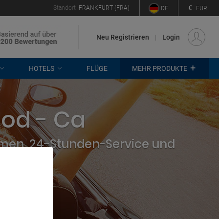
€
Standort
FRANKFURT (FRA)
DE
EUR
Neu Registrieren
Login
+
HOTELS
FLÜGE
MEHR PRODUKTE
ood - Ca
hmen, 24-Stunden-Service und
. Store
rtising and