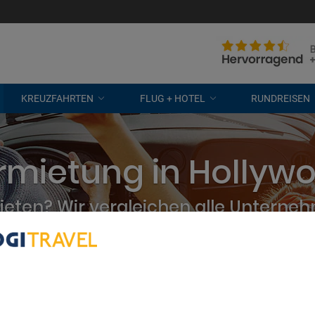
KREUZFAHRTEN
FLUG + HOTEL
RUNDREISEN
mietung in Hollyw
eten? Wir vergleichen alle Unterne
kostenlose Stornierung
bout Your Privacy
r partners process data to provide:
e geolocation data. Actively scan device characteristics for identification
ess information on a device. Personalised advertising and content, adve