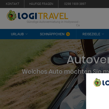
KONTAKT
HÄUFIGE FRAGEN
0298 1909 3897
Günstige Autovermietung in Hollywood -
Ca
URLAUB
SCHNÄPPCHEN
REISEZIELE
Autover
Welches Auto möchten Sie mi
We Care A
We and ou
Use precis
and/or acc