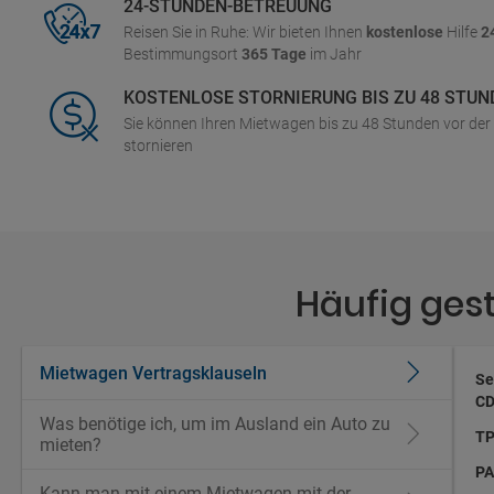
24-STUNDEN-BETREUUNG
Reisen Sie in Ruhe: Wir bieten Ihnen
kostenlose
Hilfe
2
Bestimmungsort
365 Tage
im Jahr
KOSTENLOSE STORNIERUNG BIS ZU 48 STUN
Sie können Ihren Mietwagen bis zu 48 Stunden vor de
stornieren
Häufig ges
Mietwagen Vertragsklauseln
Se
CD
Was benötige ich, um im Ausland ein Auto zu
TP
mieten?
PA
Kann man mit einem Mietwagen mit der