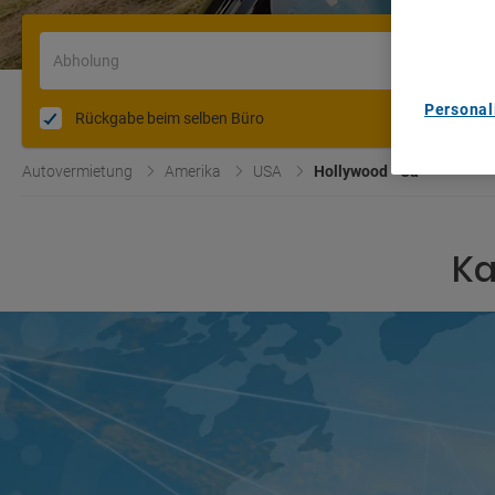
content m
List of Pa
Abholung
Personal
Rückgabe beim selben Büro
Autovermietung
Amerika
USA
Hollywood - Ca
Ka