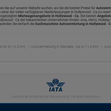
en Sie auf unserer Website suchen, wo Sie die besten Preise für
Autoverm
in einer der vielen verfügbaren Niederlassungen in Hollywood - Ca zu rese
 angezeigten
Mietwagenangebote in Hollywood - Ca
. Die besten
Angebot
llywood - Ca der bekanntesten Unternehmen finden: Avis, Hertz, Holiday A
rwenden Sie einfach die
Suchmaschine Autovermietung in Hollywood - 
l Air (in 12.3 km)
Autovermietung in Glendale - Ca (in 11.4 km)
Auto
Logitravel.de ist Mitglied der International Air Transport Association