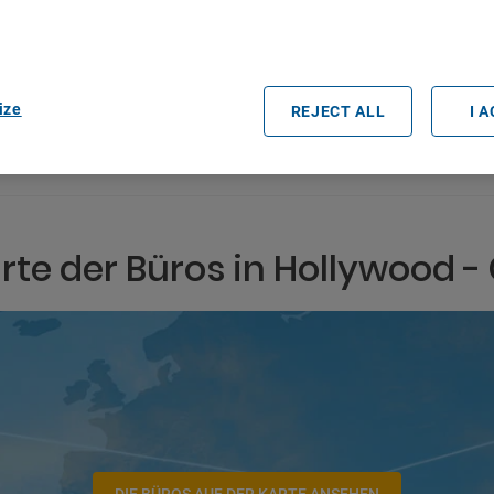
easurement, audience research and services development.
rtners (vendors)
Datum und Uhrzeit der Abholung
ize
REJECT ALL
I 
rte der Büros in Hollywood -