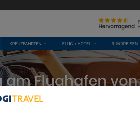
KREUZFAHRTEN
FLUG + HOTEL
RUNDREISEN
am Flughafen von I
nternehmen, 24-Stunden-Service und
bout Your Privacy
r partners process data to provide:
e geolocation data. Actively scan device characteristics for identification
ess information on a device. Personalised advertising and content, adve
easurement, audience research and services development.