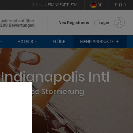
€
Standort
FRANKFURT (FRA)
DE
EUR
Neu Registrieren
Login
+
HOTELS
FLÜGE
MEHR PRODUKTE
ndianapolis Intl
 kostenlose Stornierung
. Store
rtising and