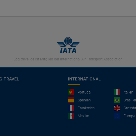
Logitravel.de ist Mitglied der International Air Transport Association
GITRAVEL
INTERNATIONAL
Portugal
Italien
Spanien
Brasilie
Frankreich
Grossbr
Mexiko
Europa