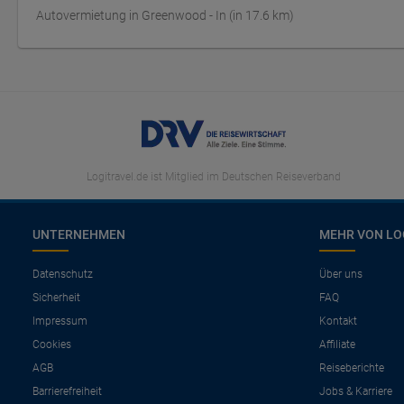
Autovermietung in Greenwood - In (in 17.6 km)
Logitravel.de ist Mitglied im Deutschen Reiseverband
UNTERNEHMEN
MEHR VON LO
Datenschutz
Über uns
Sicherheit
FAQ
Impressum
Kontakt
Cookies
Affiliate
AGB
Reiseberichte
Barrierefreiheit
Jobs & Karriere