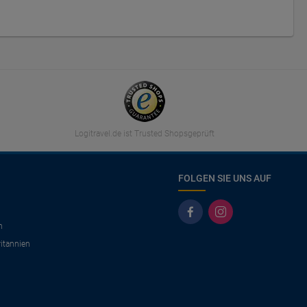
Logitravel.de ist Trusted Shopsgeprüft
FOLGEN SIE UNS AUF
n
itannien