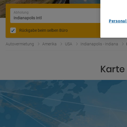
List of Pa
Abholung
Personal
Rückgabe beim selben Büro
Autovermietung
Amerika
USA
Indianapolis - Indiana
Karte 