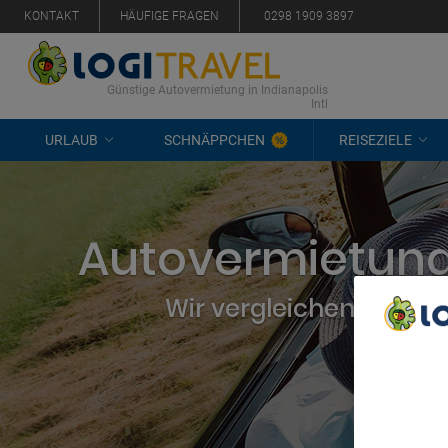
KONTAKT
HÄUFIGE FRAGEN
0298 1909 3897
Günstige Autovermietung in Indianapolis
Intl
URLAUB
SCHNÄPPCHEN
REISEZIELE
Autovermietung 
Wir vergleichen alle U
We Care A
We and ou
Use precis
and/or acc
content m