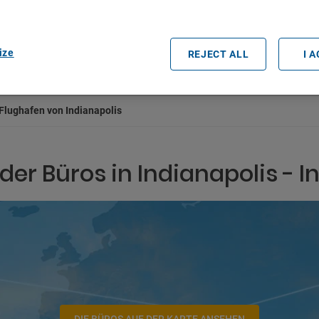
rtners (vendors)
Datum und Uhrzeit der Abholung
ize
REJECT ALL
I 
Flughafen von Indianapolis
der Büros in Indianapolis - 